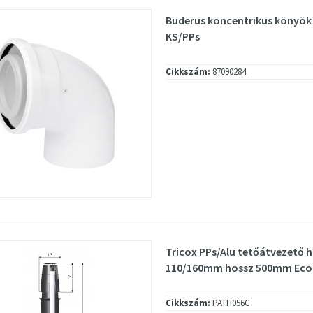
Buderus koncentrikus könyök 
KS/PPs
Cikkszám:
87090284
Tricox PPs/Alu tetőátvezető 
110/160mm hossz 500mm Eco
Cikkszám:
PATH056C