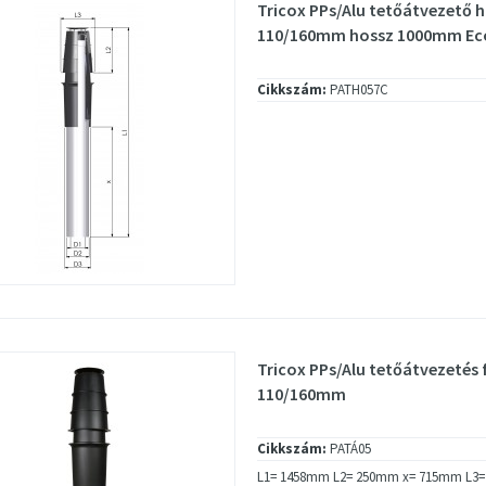
Tricox PPs/Alu tetőátvezető 
110/160mm hossz 1000mm Ec
Cikkszám:
PATH057C
Tricox PPs/Alu tetőátvezetés 
110/160mm
Cikkszám:
PATÁ05
L1= 1458mm L2= 250mm x= 715mm L3