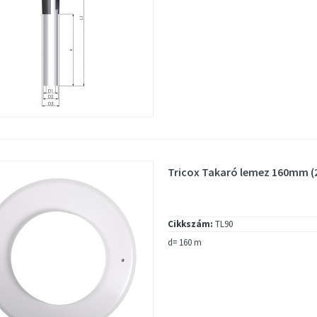
Tricox Takaró lemez 160mm (
Cikkszám:
TL90
d= 160 m