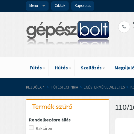
Menü
Cikkek
Kapcsolat
Fűtés
Hűtés
Szellőzés
Megújuló
KEZDŐLAP
>
FŰTÉSTECHNIKA
>
ÉGÉSTERMÉK ELVEZETÉS
>
K
Termék szűrő
110/1
Rendelkezésre állás
Raktáron