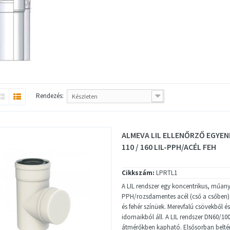
Rendezés:
Készleten
ALMEVA LIL ELLENŐRZŐ EGYEN
110 / 160 LIL-PPH/ACÉL FEH
Cikkszám:
LPRTL1
A LIL rendszer egy koncentrikus, műany
PPH/rozsdamentes acél (cső a csőben) 
és fehér színüek. Merevfalú csövekből é
idomaikból áll. A LIL rendszer DN60/100
átmérőkben kapható. Elsősorban beltér