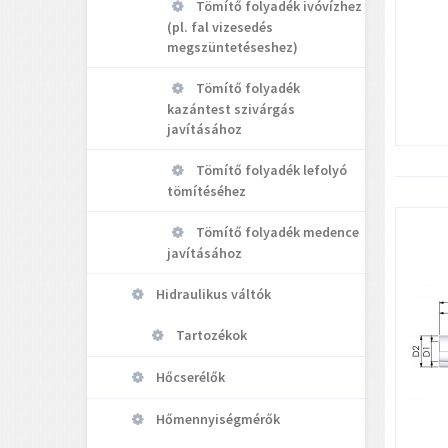
Tömítő folyadék ivóvízhez
(pl. fal vizesedés
megszüntetéseshez)
Tömítő folyadék
kazántest szivárgás
javításához
Tömítő folyadék lefolyó
tömítéséhez
Tömítő folyadék medence
javításához
Hidraulikus váltók
Tartozékok
Hőcserélők
Hőmennyiségmérők