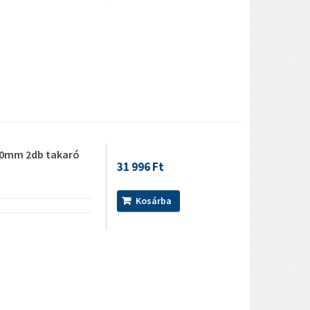
160mm 2db takaró
31 996 Ft
Kosárba