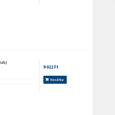
2db)
9 022 Ft
Kosárba