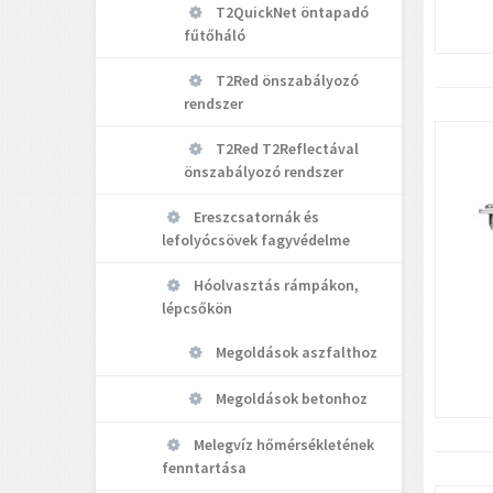
T2QuickNet öntapadó
fűtőháló
T2Red önszabályozó
rendszer
T2Red T2Reflectával
önszabályozó rendszer
Ereszcsatornák és
lefolyócsövek fagyvédelme
Hóolvasztás rámpákon,
lépcsőkön
Megoldások aszfalthoz
Megoldások betonhoz
Melegvíz hőmérsékletének
fenntartása