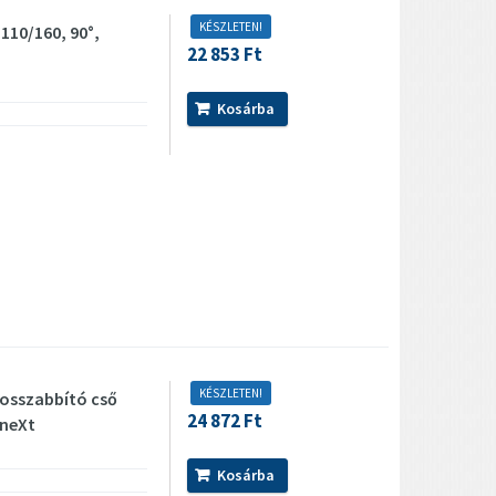
KÉSZLETEN!
110/160, 90°,
22 853 Ft
Kosárba
KÉSZLETEN!
hosszabbító cső
24 872 Ft
neXt
Kosárba