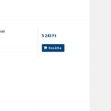
hér
5 243 Ft
Kosárba