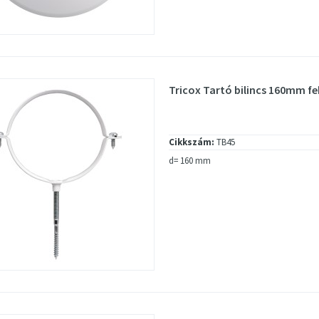
Tricox Tartó bilincs 160mm fe
Cikkszám:
TB45
d= 160 mm