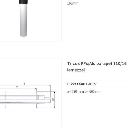
160mm
Tricox PPs/Alu parapet 110/
lemezzel
Cikkszám:
PAP05
a= 730 mm b= 660 mm