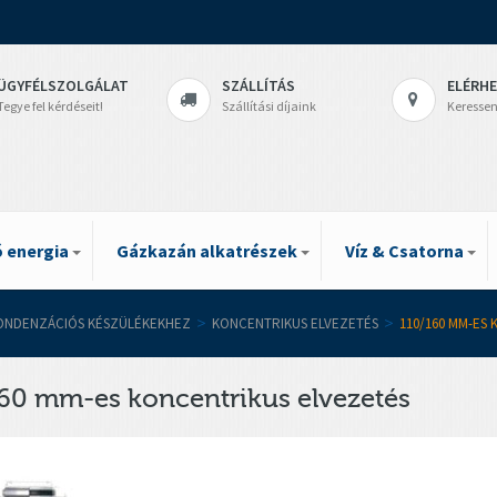
ÜGYFÉLSZOLGÁLAT
SZÁLLÍTÁS
ELÉRH
Tegye fel kérdéseit!
Szállítási díjaink
Keressen
 energia
Gázkazán alkatrészek
Víz & Csatorna
ONDENZÁCIÓS KÉSZÜLÉKEKHEZ
>
KONCENTRIKUS ELVEZETÉS
>
110/160 MM-ES
60 mm-es koncentrikus elvezetés