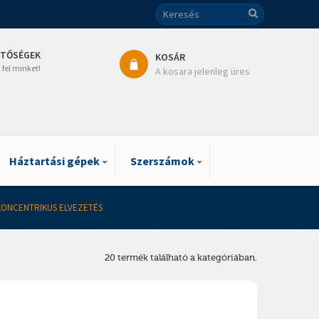
ETŐSÉGEK
KOSÁR
 fel minket!
A kosara jelenleg üres
Háztartási gépek
Szerszámok
 KONCENTRIKUS ELVEZETÉS
20 termék található a kategóriában.