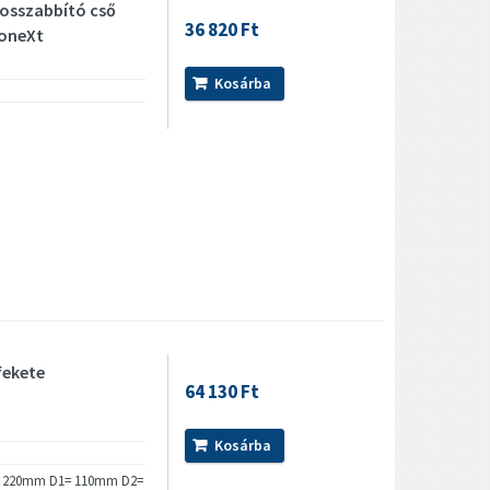
hosszabbító cső
36 820 Ft
oneXt
Kosárba
fekete
64 130 Ft
Kosárba
= 220mm D1= 110mm D2=