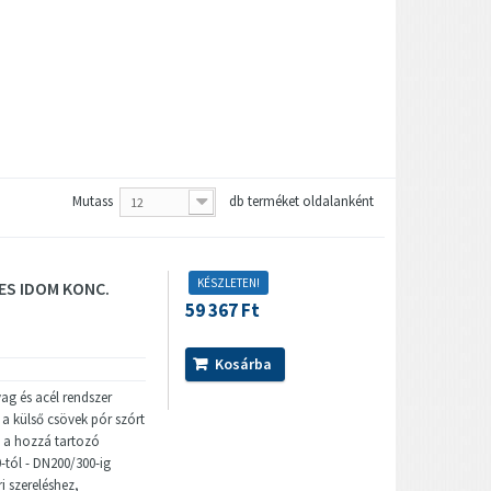
Mutass
db terméket oldalanként
12
KÉSZLETEN!
ES IDOM KONC.
59 367 Ft
Kosárba
ag és acél rendszer
a külső csövek pór szórt
s a hozzá tartozó
-tól - DN200/300-ig
i szereléshez,