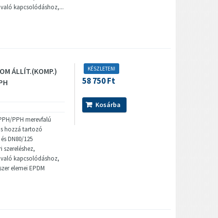
 való kapcsolódáshoz,...
KÉSZLETEN!
OM ÁLLÍT.(KOMP.)
58 750 Ft
PPH
Kosárba
 PPH/PPH merevfalú
is hozzá tartozó
0 és DN80/125
i szereléshez,
 való kapcsolódáshoz,
dszer elemei EPDM