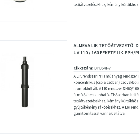
tetőátvezetésekhez, kémény kűrtőkhöz
ALMEVA LIK TETŐÁTVEZETŐ ID
UV 110 / 160 FEKETE LIK-PPH/
Cikkszám:
DPDS41-V
A LIK rendszer PPH műanyag rendszer
koncentrikus (cső a csőben) csövekből 
idomokből áll. A LIK rendszer DN60/10
átmérőkben kapható. Elsősorban beltér
tetőátvezetésekhez, kémény kűrtőkhöz
gyüjtőkémény rákötésekhez. A LIK ren
gumitömítéssel vannak ellátva....