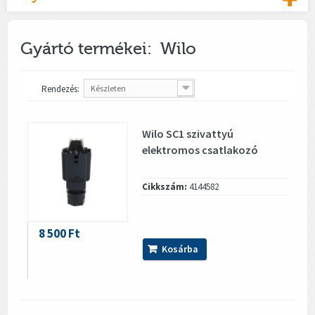
Gyártó termékei: Wilo
Rendezés:
Készleten
Wilo SC1 szivattyú
elektromos csatlakozó
Cikkszám:
4144582
8 500 Ft
Kosárba