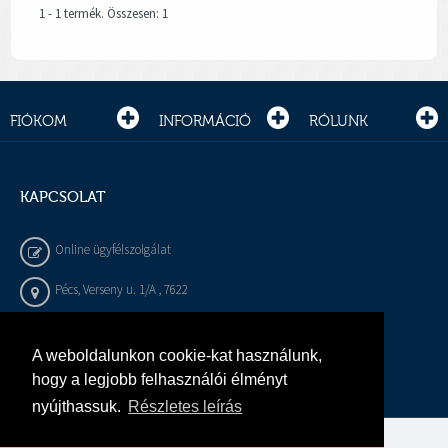
1 - 1 termék. Összesen: 1
FIÓKOM
INFORMÁCIÓ
RÓLUNK
KAPCSOLAT
Online ügyfélszolgálat
Pécs, Verseny u. 1/A , 7622
+36 72 / 450 - 540
A weboldalunkon cookie-kat használunk,
info@gepeszbolt.hu
hogy a legjobb felhasználói élményt
nyújthassuk.
Részletes leírás
Árukereső, a hiteles vásárlási kalauz