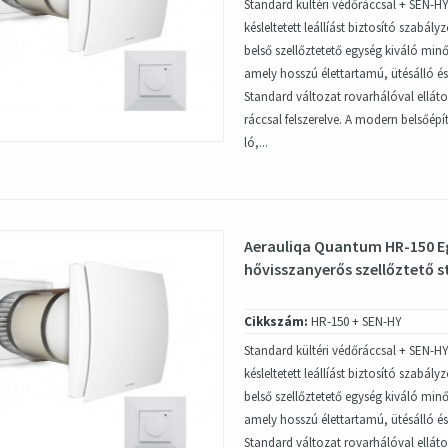
Standard kültéri védőráccsal + SEN-HY
késleltetett leállíást biztosító szabál
belső szellőztetető egység kiváló min
amely hosszú élettartamú, ütésálló és 
Standard változat rovarhálóval ellátot
ráccsal felszerelve. A modern belsőép
ló,...
Aerauliqa Quantum HR-150 E
hővisszanyerős szellőztető s
Cikkszám:
HR-150 + SEN-HY
Standard kültéri védőráccsal + SEN-HY
késleltetett leállíást biztosító szabál
belső szellőztetető egység kiváló min
amely hosszú élettartamú, ütésálló és 
Standard változat rovarhálóval ellátot