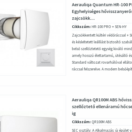
Aerauliqa Quantum HR-100 
Egyhelyiséges hővisszanyerős
zajcsökk....
Cikkszám:
HR-100 PRO + SEN-HY
Zajcsökkentett kültéri védőráccsal + 
és késleltetett leállíást biztosító sza
belső szellőztetető egység kiváló min
amely hosszú élettartamú, ütésálló és 
Standard változat rovarhálóval ellátot
ráccsal felszerelve. A modern belsőépí
Aerauliqa QR100M ABS hővis
szellőztető ellenáramú hőcse
ig
Cikkszám:
QR100M ABS
SEC osztály: A Alkalmazás: új épület va