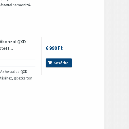
ítészettel harmonizá-
tőkonzol QXD
6 990 Ft
tett...
Kosárba
r Az Aerauliqa QXD
pítéséhez, gipszkarton