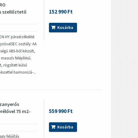
PRO
152 990 Ft
 szellőztető
Kosárba
SEN-HY páraérzékelést
bályzóvalSEC osztály: AA
őségű ABS-ből készült,
masszív felépítésű.
, rögzített külső
tészettel harmonizá-...
szanyerős
559 990 Ft
rélővel 75 m2-
Kosárba
gy felújítás