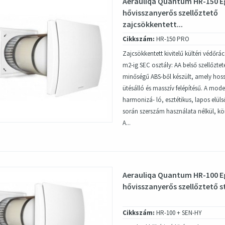
Aerauliqa Quantum HR-150 E
hővisszanyerős szellőztető
zajcsökkentett...
Cikkszám:
HR-150 PRO
Zajcsökkentett kivitelű kültéri védőrá
m2-ig SEC osztály: AA belső szellőztet
minőségű ABS-ből készült, amely hoss
ütésálló és masszív felépítésű. A mode
harmonizá- ló, esztétikus, lapos elülső
során szerszám használata nélkül, kö
A...
Aerauliqa Quantum HR-100 E
hővisszanyerős szellőztető s
Cikkszám:
HR-100 + SEN-HY