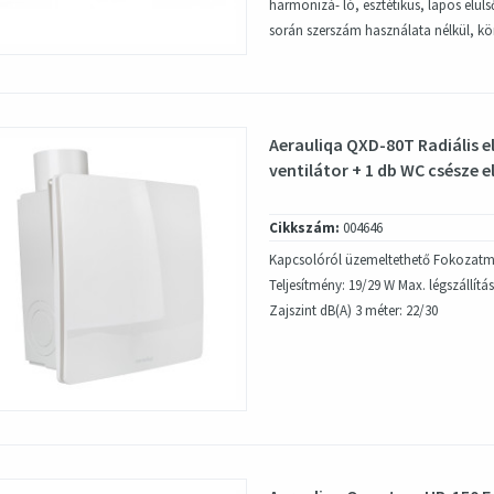
harmonizá- ló, esztétikus, lapos elülső
során szerszám használata nélkül, kö
Aerauliqa QXD-80T Radiális e
ventilátor + 1 db WC csésze e
Cikkszám:
004646
Kapcsolóról üzemeltethető Fokozatme
Teljesítmény: 19/29 W Max. légszállítás
Zajszint dB(A) 3 méter: 22/30