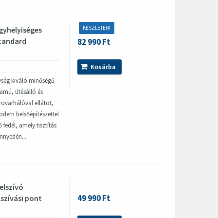
KÉSZLETEN!
gyhelyiséges
standard
82 990 Ft
Kosárba
gység kiváló minőségű
tamú, ütésálló és
rovarhálóval ellátot,
modern belsőépítészettel
 fedél, amely tisztítás
nnyedén...
elszívó
49 990 Ft
lszívási pont