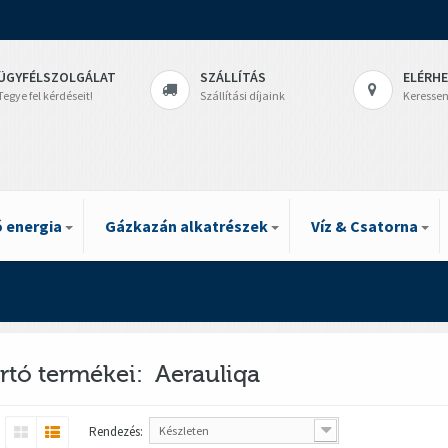
ÜGYFÉLSZOLGÁLAT
SZÁLLÍTÁS
ELÉRH
Tegye fel kérdéseit!
Szállítási díjaink
Keressen
 energia
Gázkazán alkatrészek
Víz & Csatorna
rtó termékei: Aerauliqa
Rendezés:
Készleten