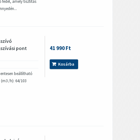
 fedél, amely tisztítás
nnyedén...
lszívó
41 990 Ft
lszívási pont
Kosárba
ntesen beállítható
 (m3 /h): 64/103