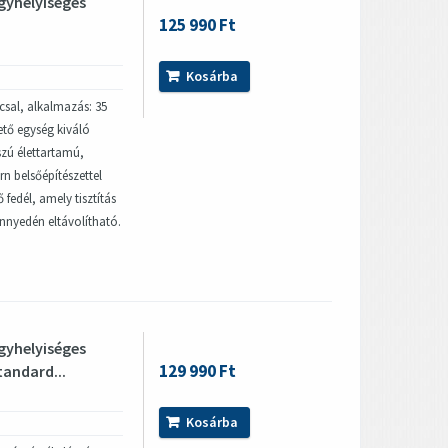
gyhelyiséges
125 990 Ft
Kosárba
ccsal, alkalmazás: 35
ető egység kiváló
zú élettartamú,
rn belsőépítészettel
 fedél, amely tisztítás
nnyedén eltávolítható.
gyhelyiséges
129 990 Ft
tandard...
Kosárba