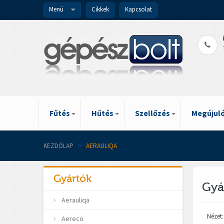
Menü
Cikkek
Kapcsolat
Fűtés
Hűtés
Szellőzés
Megújuló
KEZDŐLAP
>
AERAULIQA
Gyártók
Gyá
Aerauliqa
Nézet:
Aereco