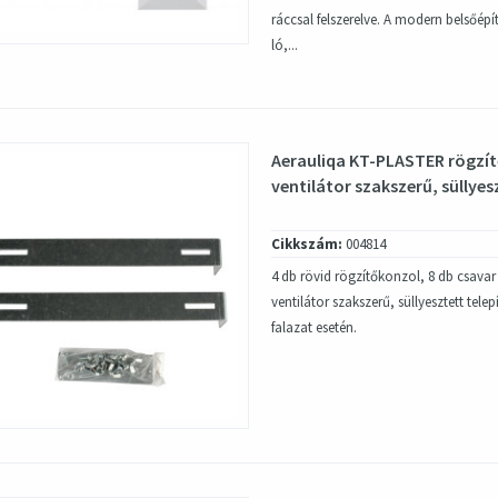
ráccsal felszerelve. A modern belsőép
ló,...
Aerauliqa KT-PLASTER rögzí
ventilátor szakszerű, süllyesz
Cikkszám:
004814
4 db rövid rögzítőkonzol, 8 db csava
ventilátor szakszerű, süllyesztett tele
falazat esetén.