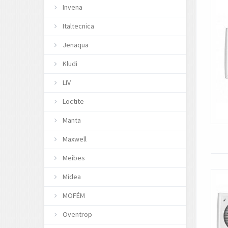
Invena
Italtecnica
Jenaqua
Kludi
LIV
Loctite
Manta
Maxwell
Meibes
Midea
MOFÉM
Oventrop