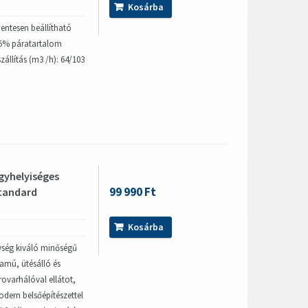
Kosárba
ntesen beállítható
95% páratartalom
zállítás (m3 /h): 64/103
gyhelyiséges
99 990 Ft
standard
Kosárba
gység kiváló minőségű
tamú, ütésálló és
rovarhálóval ellátot,
modern belsőépítészettel