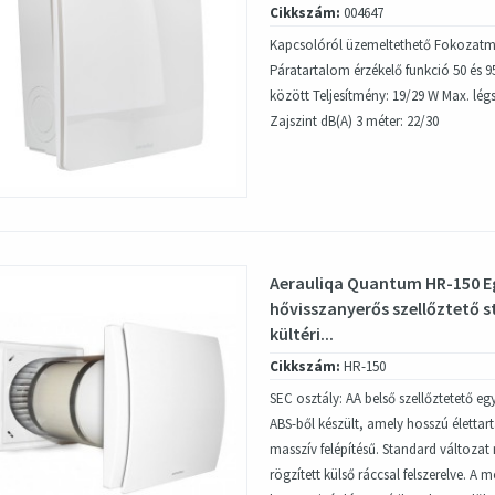
Cikkszám:
004647
Kapcsolóról üzemeltethető Fokozatme
Páratartalom érzékelő funkció 50 és 
között Teljesítmény: 19/29 W Max. légs
Zajszint dB(A) 3 méter: 22/30
Aerauliqa Quantum HR-150 E
hővisszanyerős szellőztető 
kültéri...
Cikkszám:
HR-150
SEC osztály: AA belső szellőztetető e
ABS-ből készült, amely hosszú élettar
masszív felépítésű. Standard változat 
rögzített külső ráccsal felszerelve. A 