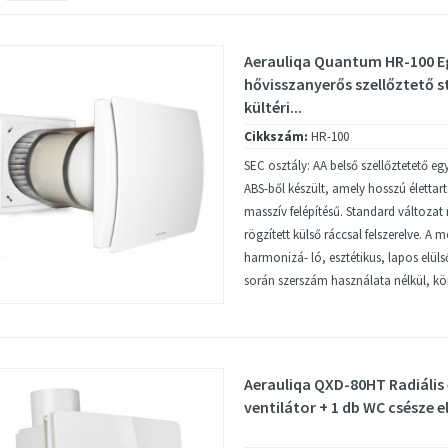
Aerauliqa Quantum HR-100 E
hővisszanyerős szellőztető 
kültéri...
Cikkszám:
HR-100
SEC osztály: AA belső szellőztetető e
ABS-ből készült, amely hosszú élettar
masszív felépítésű. Standard változat 
rögzített külső ráccsal felszerelve. A 
harmonizá- ló, esztétikus, lapos elülső
során szerszám használata nélkül, kö
Aerauliqa QXD-80HT Radiális 
ventilátor + 1 db WC csésze e