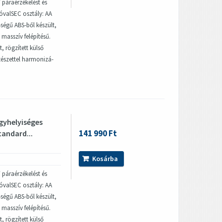
 páraérzékelést és
yzóvalSEC osztály: AA
őségű ABS-ből készült,
masszív felépítésű.
, rögzített külső
ítészettel harmonizá-
gyhelyiséges
141 990 Ft
tandard...
Kosárba
 páraérzékelést és
yzóvalSEC osztály: AA
őségű ABS-ből készült,
masszív felépítésű.
, rögzített külső