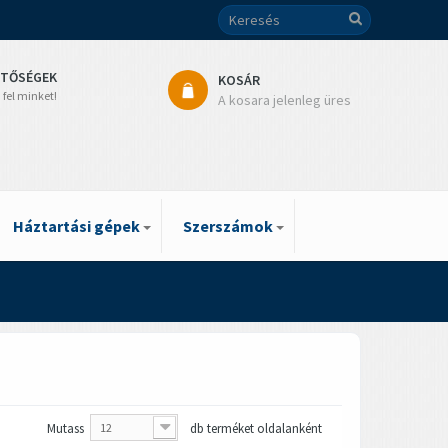
ETŐSÉGEK
KOSÁR
 fel minket!
A kosara jelenleg üres
Háztartási gépek
Szerszámok
Mutass
12
db terméket oldalanként