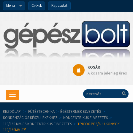
Menü
Cikkek
Kapcsolat
KOSÁR
A kosara jelenleg üres
Toggle
navigation
KEZDŐLAP
>
FŰTÉSTECHNIKA
>
ÉGÉSTERMÉK ELVEZETÉS
>
KONDENZÁCIÓS KÉSZÜLÉKEKHEZ
>
KONCENTRIKUS ELVEZETÉS
>
110/160 MM-ES KONCENTRIKUS ELVEZETÉS
>
TRICOX PPS/ALU KÖNYÖK
110/160MM 87°