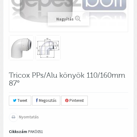
Nagyítás
Tricox PPs/Alu könyök 110/160mm
87°
Tweet
Megosztás
Pinterest
Nyomtatás
Cikkszám
PAKÖ051