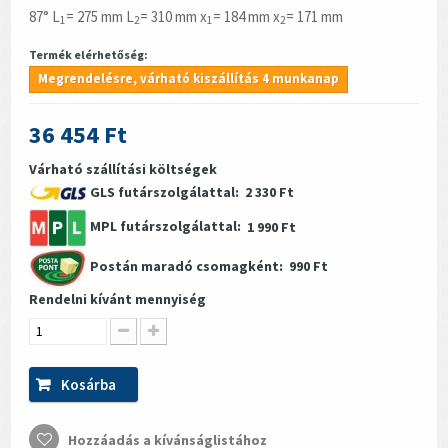
87° L
= 275 mm L
= 310 mm x
= 184 mm x
= 171 mm
1
2
1
2
Termék elérhetőség:
Megrendelésre, várható kiszállítás 4 munkanap
36 454 Ft
Várható szállítási költségek
GLS futárszolgálattal:
2 330 Ft
MPL futárszolgálattal:
1 990 Ft
Postán maradó csomagként:
990 Ft
Rendelni kívánt mennyiség
Kosárba
Hozzáadás a kívánságlistához