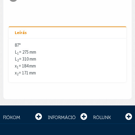
Leírás
87°
L
= 275 mm
1
L
= 310 mm
2
x
= 184 mm
1
x
= 171 mm
2
FIÓKOM
INFORMÁCIÓ
RÓLUNK