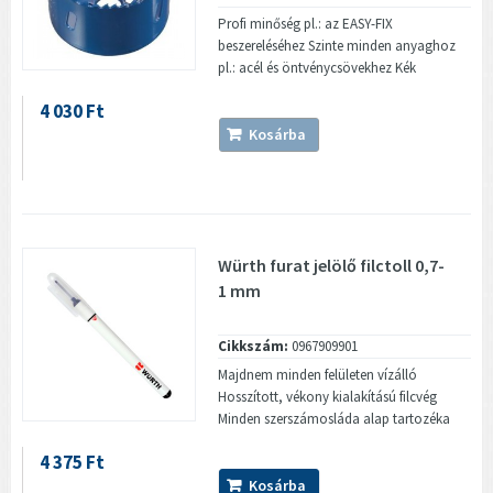
Profi minőség pl.: az EASY-FIX
beszereléséhez Szinte minden anyaghoz
pl.: acél és öntvénycsövekhez Kék
4 030 Ft
Kosárba
Würth furat jelölő filctoll 0,7-
1 mm
Cikkszám:
0967909901
Majdnem minden felületen vízálló
Hosszított, vékony kialakítású filcvég
Minden szerszámosláda alap tartozéka
4 375 Ft
Kosárba