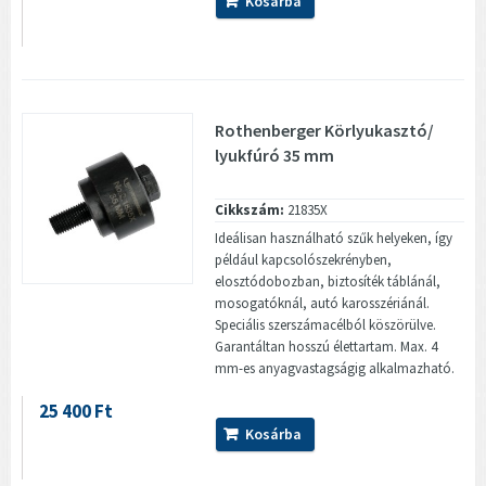
Kosárba
Rothenberger Körlyukasztó/
lyukfúró 35 mm
Cikkszám:
21835X
Ideálisan használható szűk helyeken, így
például kapcsolószekrényben,
elosztódobozban, biztosíték táblánál,
mosogatóknál, autó karosszériánál.
Speciális szerszámacélból köszörülve.
Garantáltan hosszú élettartam. Max. 4
mm-es anyagvastagságig alkalmazható.
25 400 Ft
Kosárba