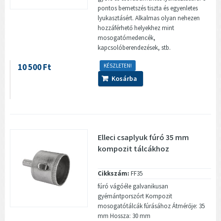
pontos bemetszés tiszta és egyenletes
lyukasztásért. Alkalmas olyan nehezen
hozzáférhető helyekhez mint
mosogatómedencék,
kapcsolóberendezések, stb.
10 500 Ft
KÉSZLETEN!
Kosárba
Elleci csaplyuk fúró 35 mm
kompozit tálcákhoz
Cikkszám:
FF35
fúró vágóéle galvanikusan
gyémántporszórt Kompozit
mosogatótálcák fúrásához Átmérője: 35
mm Hossza: 30 mm