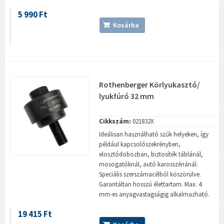
5 990 Ft
Kosárba
Rothenberger Körlyukasztó/
lyukfúró 32 mm
Cikkszám:
021832X
Ideálisan használható szűk helyeken, így
például kapcsolószekrényben,
elosztódobozban, biztosíték táblánál,
mosogatóknál, autó karosszériánál.
Speciális szerszámacélból köszörülve.
Garantáltan hosszú élettartam. Max. 4
mm-es anyagvastagságig alkalmazható.
19 415 Ft