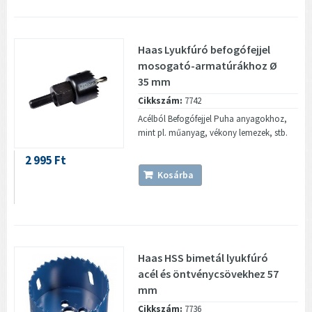
Haas Lyukfúró befogófejjel
mosogató-armatúrákhoz Ø
35 mm
Cikkszám:
7742
Acélból Befogófejjel Puha anyagokhoz,
mint pl. műanyag, vékony lemezek, stb.
2 995 Ft
Kosárba
Haas HSS bimetál lyukfúró
acél és öntvénycsövekhez 57
mm
Cikkszám:
7736