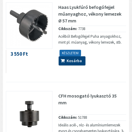
Haas Lyukfúró befogófejjel
műanyaghoz, vékony lemezek
Ø 57 mm
Cikkszám:
7738
Acélból Befogófejjel Puha anyagokhoz,
mint pl. műanyag, vékony lemezek, stb.
3 550 Ft
KÉSZLETEN!
Kosárba
CFH mosogató lyukasztó 35
mm
Cikkszám:
51788
Ideális acél-, réz- és alumíniumlemezek
gyors és csorabamentes lyukasztására. 3-