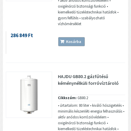
• aktív anódos korrózióvédelem •
oxigénőrző biztonsági funkció •
kiemelkedő tüzeléstechnikai hatásfok •
gyors felfűtés • szabályozható
vízhőmérséklet
286 849 Ft
Kosárba
HAJDU GB80.2 gázfűtésű
kéménynélküli forróvíztároló
Cikkszám:
GB80.2
• űrtartalom: 80 liter • kiváló hőszigetelés •
minimális készenléti energia felhasználás •
aktív anódos korrózióvédelem •
oxigénőrző biztonsági funkció •
kiemelkedő tüzeléstechnikai hatásfok •