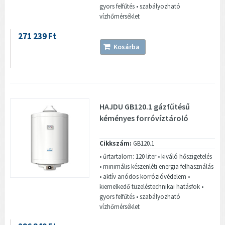
gyors felfűtés • szabályozható
vízhőmérséklet
271 239 Ft
Kosárba
HAJDU GB120.1 gázfűtésű
kéményes forróvíztároló
Cikkszám:
GB120.1
• űrtartalom: 120 liter • kiváló hőszigetelés
• minimális készenléti energia felhasználás
• aktív anódos korrózióvédelem •
kiemelkedő tüzeléstechnikai hatásfok •
gyors felfűtés • szabályozható
vízhőmérséklet