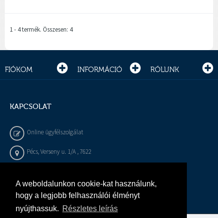
1 - 4 termék. Összesen: 4
FIÓKOM
INFORMÁCIÓ
RÓLUNK
KAPCSOLAT
Online ügyfélszolgálat
Pécs, Verseny u. 1/A , 7622
+36 72 / 450 - 540
A weboldalunkon cookie-kat használunk,
info@gepeszbolt.hu
hogy a legjobb felhasználói élményt
nyújthassuk.
Részletes leírás