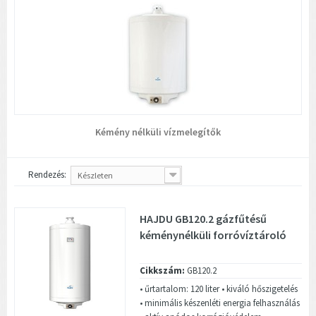
Kémény nélküli vízmelegítők
Rendezés:
Készleten
HAJDU GB120.2 gázfűtésű
kéménynélküli forróvíztároló
Cikkszám:
GB120.2
• űrtartalom: 120 liter • kiváló hőszigetelés
• minimális készenléti energia felhasználás