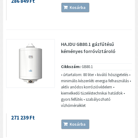
286 849 Ft
Kosárba
HAJDU GB80.1 gázfűtésű
kéményes forróvíztároló
Cikkszám:
GB80.1
• űrtartalom: 80 liter • kiváló hőszigetelés •
minimális készenléti energia felhasználás •
aktív anódos korrózióvédelem •
kiemelkedő tüzeléstechnikai hatásfok •
gyors felfűtés • szabályozható
vízhőmérséklet
271 239 Ft
Kosárba