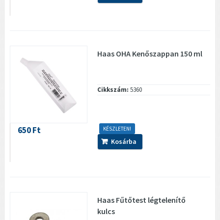
Haas OHA Kenőszappan 150 ml
Cikkszám:
5360
650 Ft
KÉSZLETEN!
Kosárba
Haas Fűtőtest légtelenítő
kulcs