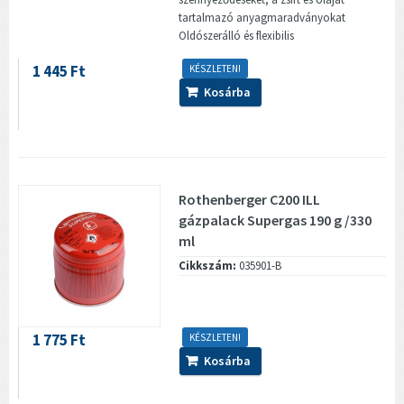
tartalmazó anyagmaradványokat
Oldószerálló és flexibilis
1 445 Ft
KÉSZLETEN!
Kosárba
Rothenberger C200 ILL
gázpalack Supergas 190 g /330
ml
Cikkszám:
035901-B
1 775 Ft
KÉSZLETEN!
Kosárba