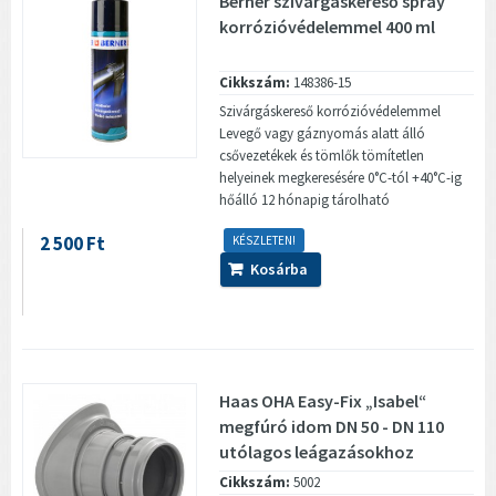
Berner szivárgáskereső spray
korrózióvédelemmel 400 ml
Cikkszám:
148386-15
Szivárgáskereső korrózióvédelemmel
Levegő vagy gáznyomás alatt álló
csővezetékek és tömlők tömítetlen
helyeinek megkeresésére 0°C-tól +40°C-ig
hőálló 12 hónapig tárolható
2 500 Ft
KÉSZLETEN!
Kosárba
Haas OHA Easy-Fix „Isabel“
megfúró idom DN 50 - DN 110
utólagos leágazásokhoz
Cikkszám:
5002