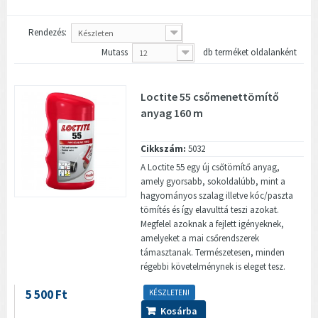
Rendezés:
Készleten
Mutass
db terméket oldalanként
12
Loctite 55 csőmenettömítő
anyag 160 m
Cikkszám:
5032
A Loctite 55 egy új csőtömítő anyag,
amely gyorsabb, sokoldalúbb, mint a
hagyományos szalag illetve kóc/paszta
tömítés és így elavulttá teszi azokat.
Megfelel azoknak a fejlett igényeknek,
amelyeket a mai csőrendszerek
támasztanak. Természetesen, minden
régebbi követelménynek is eleget tesz.
5 500 Ft
KÉSZLETEN!
Kosárba