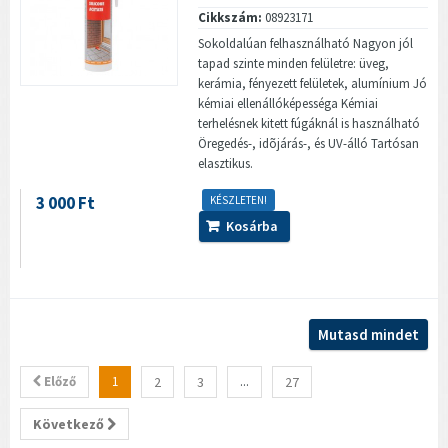
Cikkszám:
08923171
Sokoldalúan felhasználható Nagyon jól
tapad szinte minden felületre: üveg,
kerámia, fényezett felületek, alumínium Jó
kémiai ellenállóképességa Kémiai
terhelésnek kitett fúgáknál is használható
Öregedés-, idõjárás-, és UV-álló Tartósan
elasztikus.
3 000 Ft
KÉSZLETEN!
Kosárba
Mutasd mindet
Előző
1
2
3
...
27
Következő