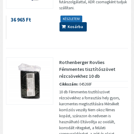
futárszolgálattal, ADR csomagként tudjuk
szállítani.
36 965 Ft
KÉSZLETEN!
Kosárba
Rothenberger Rovlies
Fémmentes tisztítószövet
rézcsövekhez 10 db
Cikkszám:
045268F
10 db Fémmentes tisztítószövet
rézcsövekhez a forrasztási hely gyors,
karcmentes megtisztítására Mérsékelt
korróziós veszély Nem okoz fémes
kopást, szárazon és nedvesen is
használható Eltávolítja az oxidált,
korrodált rétegeket, a felületi
szennyeződéseket, a zsírt és olajat