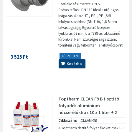
Csatlakozási mérete: DN 50
Csővezetékek: DN 110 Ideális utólagos
leágazásokhoz HT-, PE-, PP-,SML-
lefolyócsövekhez (DN 110), 1,8-5 mm
falvastagságig Egyszerű beépítés
lyukfúrás(57 mm), a 7738-as cikkszámú
fúrónkkal Nem szükséges ragasztani,
tömíteni vagy felbontani a lefolyócsövet!
3 525 Ft
KÉSZLETEN!
Kosárba
Toptherm CLEAN F9 B tisztító
folyadék alumínium
hőcserélőkhöz 10 x 1 liter + 2
db...
Cikkszám:
T.CLEANF9B
A Toptherm tisztító folyadékokat csak GLS