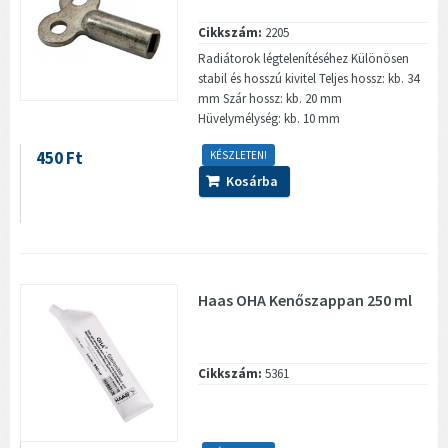
Cikkszám:
2205
Radiátorok légtelenítéséhez Különösen
stabil és hosszú kivitel Teljes hossz: kb. 34
mm Szár hossz: kb. 20 mm
Hüvelymélység: kb. 10 mm
450 Ft
KÉSZLETEN!
Kosárba
Haas OHA Kenőszappan 250 ml
Cikkszám:
5361