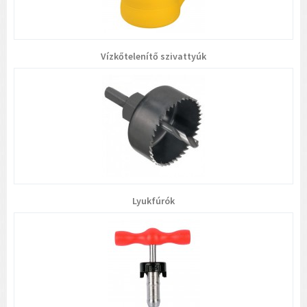
Vízkőtelenítő szivattyúk
Lyukfúrók