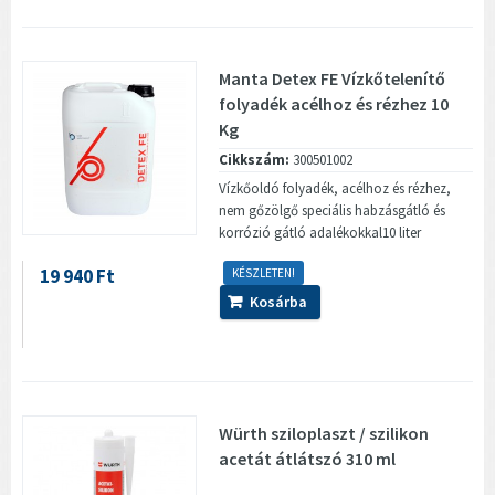
Manta Detex FE Vízkőtelenítő
folyadék acélhoz és rézhez 10
Kg
Cikkszám:
300501002
Vízkőoldó folyadék, acélhoz és rézhez,
nem gőzölgő speciális habzásgátló és
korrózió gátló adalékokkal10 liter
19 940 Ft
KÉSZLETEN!
Kosárba
Würth sziloplaszt / szilikon
acetát átlátszó 310 ml