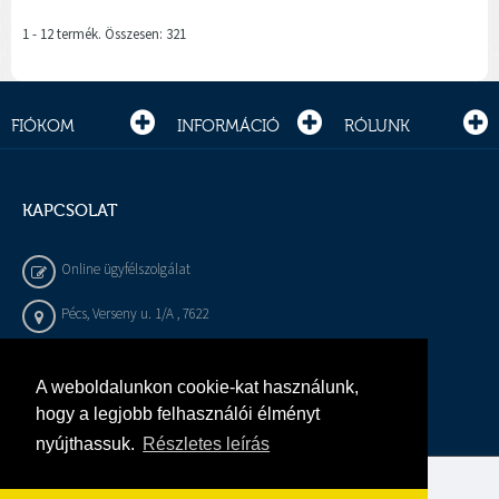
1 - 12 termék. Összesen: 321
FIÓKOM
INFORMÁCIÓ
RÓLUNK
KAPCSOLAT
Online ügyfélszolgálat
Pécs, Verseny u. 1/A , 7622
+36 72 / 450 - 540
A weboldalunkon cookie-kat használunk,
info@gepeszbolt.hu
hogy a legjobb felhasználói élményt
nyújthassuk.
Részletes leírás
Árukereső, a hiteles vásárlási kalauz