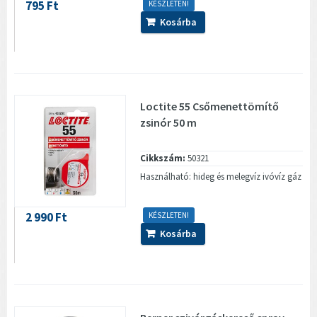
795 Ft
KÉSZLETEN!
Kosárba
Loctite 55 Csőmenettömítő
zsinór 50 m
Cikkszám:
50321
Használható: hideg és melegvíz ivóvíz gáz
2 990 Ft
KÉSZLETEN!
Kosárba