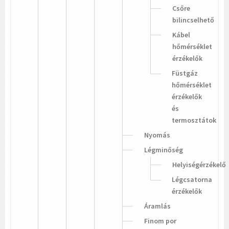
Csőre
bilincselhető
Kábel
hőmérséklet
érzékelők
Füstgáz
hőmérséklet
érzékelők
és
termosztátok
Nyomás
Légminőség
Helyiségérzékelő
Légcsatorna
érzékelők
Áramlás
Finom por