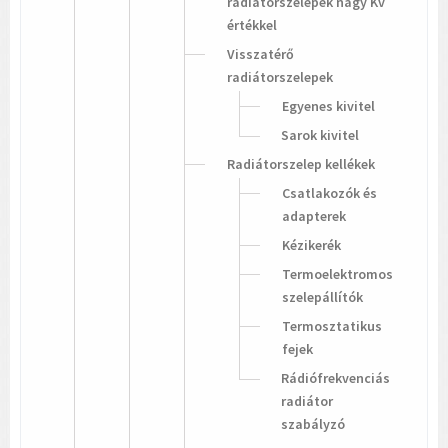
radiátorszelepek nagy Kv
értékkel
Visszatérő
radiátorszelepek
Egyenes kivitel
Sarok kivitel
Radiátorszelep kellékek
Csatlakozók és
adapterek
Kézikerék
Termoelektromos
szelepállítók
Termosztatikus
fejek
Rádiófrekvenciás
radiátor
szabályzó