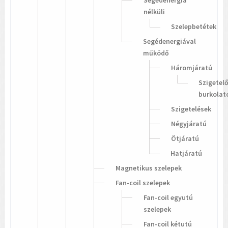
nélküli
Szelepbetétek
Segédenergiával
működő
Háromjáratú
Szigetel
burkolat
Szigetelések
Négyjáratú
Ötjáratú
Hatjáratú
Magnetikus szelepek
Fan-coil szelepek
Fan-coil egyutú
szelepek
Fan-coil kétutú