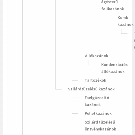
égésterű
falikazánok
Kombi
kazánok
Állókazánok
Kondenzációs
állókazánok
Tartozékok
Szilárdtüzelésű kazánok
Faelgázosító
kazánok
Pelletkazánok
Szilárd tüzelésű
öntvénykazánok