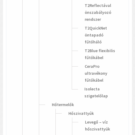
T2Reflectával
önszabályozó
rendszer
T2QuickNet
öntapadó
fűtőháló
T2Blue flexibilis
fűtőkábel
CeraPro
ultravékony
fűtőkábel
Isolecta
szigetelőlap
Hőtermelők
Hőszivattyúk
Levegő – víz
hőszivattyúk