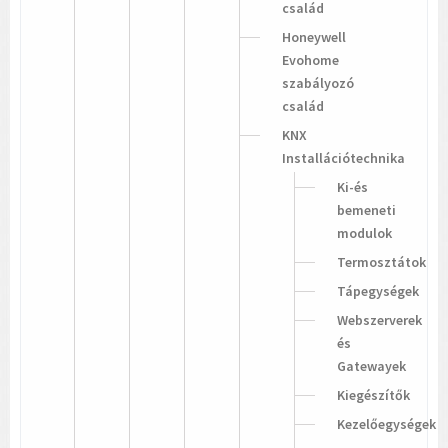
család
Honeywell
Evohome
szabályozó
család
KNX
Installációtechnika
Ki-és
bemeneti
modulok
Termosztátok
Tápegységek
Webszerverek
és
Gatewayek
Kiegészítők
Kezelőegységek