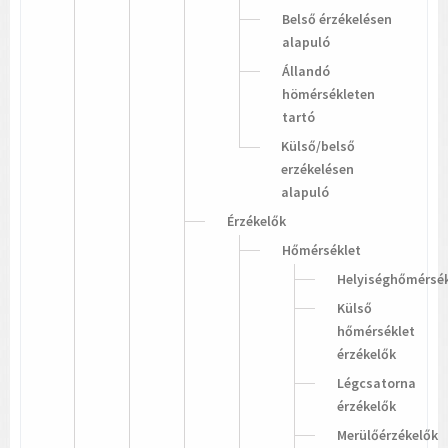
Belső érzékelésen
alapuló
Állandó
hömérsékleten
tartó
Külső/belső
erzékelésen
alapuló
Érzékelők
Hőmérséklet
Helyiséghőmérsék
Külső
hőmérséklet
érzékelők
Légcsatorna
érzékelők
Merülőérzékelők