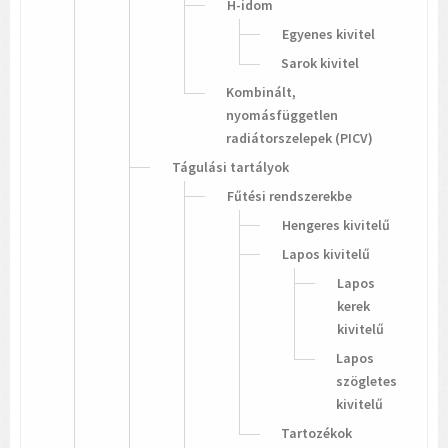
H-idom
Egyenes kivitel
Sarok kivitel
Kombinált,
nyomásfüggetlen
radiátorszelepek (PICV)
Tágulási tartályok
Fűtési rendszerekbe
Hengeres kivitelű
Lapos kivitelű
Lapos
kerek
kivitelű
Lapos
szögletes
kivitelű
Tartozékok