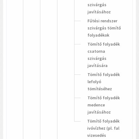
szivárgás
javításához
Fűtési rendszer
szivárgás tömítő
folyadékok
Tömítő folyadék
csatorna
szivárgás
javítására
Tömítő folyadék
lefolyó
tömítéséhez
Tömítő folyadék
medence
javításához
Tömítő folyadék
ivóvízhez (pl. fal
vizesedés