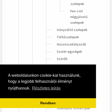
szelepek
Fan-coil
négyjáratú
szelepek
Irányváltó szelepek
Töltőszelepek
Huzatszabályozók
Szolár egységek
Szűrők
Visszacsapó szelep
Hollandi csomagok
A weboldalunkon cookie-kat használunk,
Hűtőközeg és expanziós
hogy a legjobb felhasználói élményt
szelepek
nyújthassuk.
Részletes leírás
Szivattyúk
Tisztavíz szivattyúk
Rendben
Szennyvíz szivattyúk