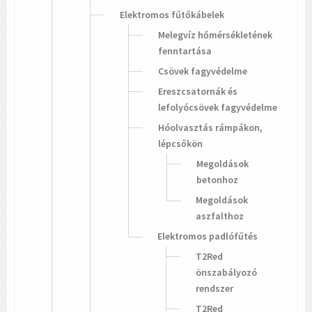
Elektromos fűtőkábelek
Melegvíz hőmérsékletének
fenntartása
Csövek fagyvédelme
Ereszcsatornák és
lefolyócsövek fagyvédelme
Hóolvasztás rámpákon,
lépcsőkön
Megoldások
betonhoz
Megoldások
aszfalthoz
Elektromos padlófűtés
T2Red
önszabályozó
rendszer
T2Red