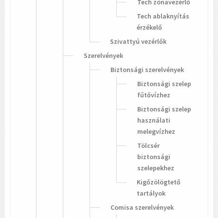
Tech zónavezérlő
Tech ablaknyítás
érzékelő
Szivattyú vezérlők
Szerelvények
Biztonsági szerelvények
Biztonsági szelep
fűtővízhez
Biztonsági szelep
használati
melegvízhez
Tölcsér
biztonsági
szelepekhez
Kigőzölögtető
tartályok
Comisa szerelvények