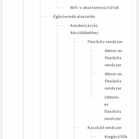
Wifi-s okostermosztátok
Égéstermék elvezetés
Kondenzációs
készülékekhez
Flexibilis rendszer
60mm-es
flexibilis
rendszer
80mm-es
flexibilis
rendszer
100mm-
es
flexibilis
rendszer
Kaszkád rendszer
Kiegészítők