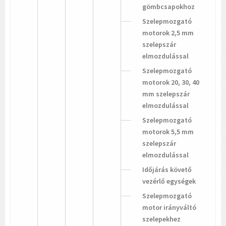
gömbcsapokhoz
Szelepmozgató
motorok 2,5 mm
szelepszár
elmozdulással
Szelepmozgató
motorok 20, 30, 40
mm szelepszár
elmozdulással
Szelepmozgató
motorok 5,5 mm
szelepszár
elmozdulással
Időjárás követő
vezérlő egységek
Szelepmozgató
motor irányváltó
szelepekhez