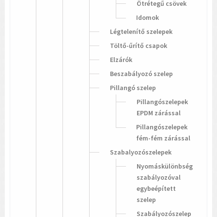
Ötrétegű csövek
Idomok
Légtelenítő szelepek
Töltő-űrítő csapok
Elzárók
Beszabályozó szelep
Pillangó szelep
Pillangószelepek
EPDM zárással
Pillangószelepek
fém-fém zárással
Szabalyozószelepek
Nyomáskülönbség
szabályozóval
egybeépített
szelep
Szabályozószelep