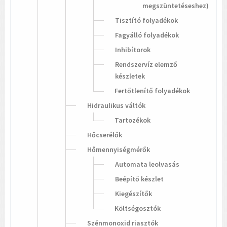
megszüntetéseshez)
Tisztító folyadékok
Fagyálló folyadékok
Inhibítorok
Rendszervíz elemző
készletek
Fertőtlenítő folyadékok
Hidraulikus váltók
Tartozékok
Hőcserélők
Hőmennyiségmérők
Automata leolvasás
Beépítő készlet
Kiegészítők
Költségosztók
Szénmonoxid riasztók