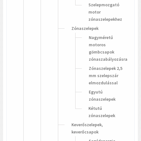
Szelepmozgató
motor
zónaszelepekhez
Zónaszelepek
Nagyméretű
motoros
gömbcsapok
zónaszabályozásra
Zónaszelepek 2,5
mm szelepszár
elmozdulással
Egyutú
zónaszelepek
Kétutú
zónaszelepek
Keverőszelepek,
keverőcsapok
Segédenergia