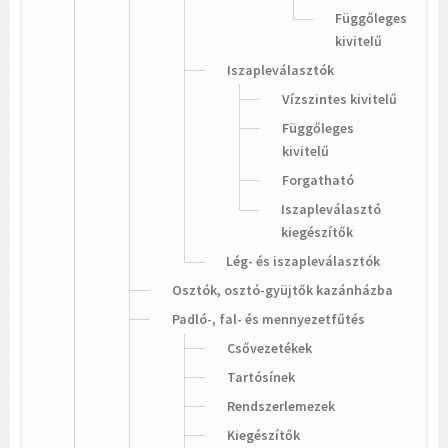
Függőleges
kivitelű
Iszapleválasztók
Vízszintes kivitelű
Függőleges
kivitelű
Forgatható
Iszapleválasztó
kiegészítők
Lég- és iszapleválasztók
Osztók, osztó-gyüjtők kazánházba
Padló-, fal- és mennyezetfűtés
Csővezetékek
Tartósínek
Rendszerlemezek
Kiegészítők