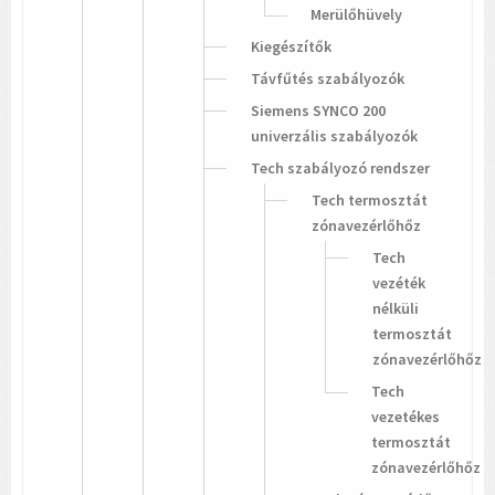
Merülőhüvely
Kiegészítők
Távfűtés szabályozók
Siemens SYNCO 200
univerzális szabályozók
Tech szabályozó rendszer
Tech termosztát
zónavezérlőhőz
Tech
vezéték
nélküli
termosztát
zónavezérlőhőz
Tech
vezetékes
termosztát
zónavezérlőhőz