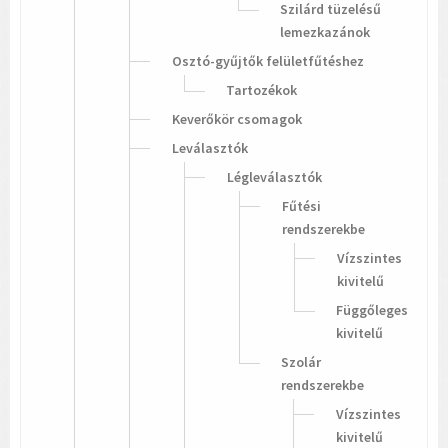
Szilárd tüzelésű
lemezkazánok
Osztó-gyűjtők felületfűtéshez
Tartozékok
Keverőkör csomagok
Leválasztók
Légleválasztók
Fűtési
rendszerekbe
Vízszintes
kivitelű
Függőleges
kivitelű
Szolár
rendszerekbe
Vízszintes
kivitelű