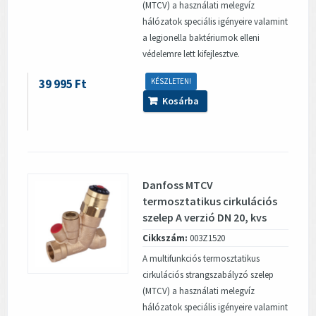
(MTCV) a használati melegvíz
hálózatok speciális igényeire valamint
a legionella baktériumok elleni
védelemre lett kifejlesztve.
39 995 Ft
KÉSZLETEN!
Kosárba
Danfoss MTCV
termosztatikus cirkulációs
szelep A verzió DN 20, kvs
1.8 m3/h, 35-60°C
Cikkszám:
003Z1520
A multifunkciós termosztatikus
cirkulációs strangszabályzó szelep
(MTCV) a használati melegvíz
hálózatok speciális igényeire valamint