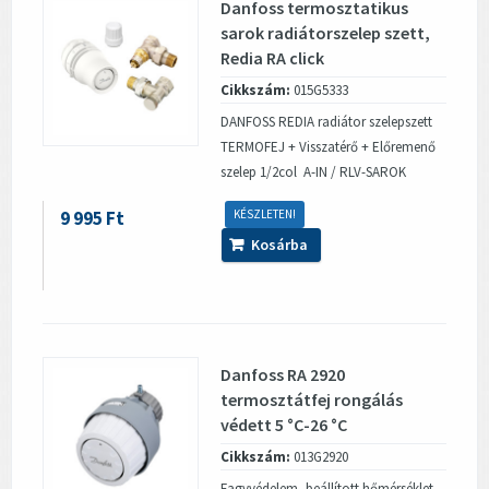
Danfoss termosztatikus
sarok radiátorszelep szett,
Redia RA click
Cikkszám:
015G5333
DANFOSS REDIA radiátor szelepszett
TERMOFEJ + Visszatérő + Előremenő
szelep 1/2col A-IN / RLV-SAROK
9 995 Ft
KÉSZLETEN!
Kosárba
Danfoss RA 2920
termosztátfej rongálás
védett 5 °C-26 °C
Cikkszám:
013G2920
Fagyvédelem, beállított hőmérséklet