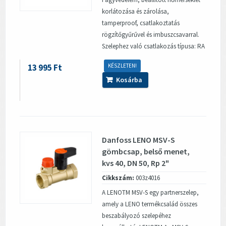
korlátozása és zárolása,
tamperproof, csatlakoztatás
rögzítőgyűrűvel és imbuszcsavarral.
Szelephez való csatlakozás típusa: RA
13 995 Ft
KÉSZLETEN!
Kosárba
Danfoss LENO MSV-S
gömbcsap, belső menet,
kvs 40, DN 50, Rp 2"
Cikkszám:
003z4016
A LENOTM MSV-S egy partnerszelep,
amely a LENO termékcsalád összes
beszabályozó szelepéhez