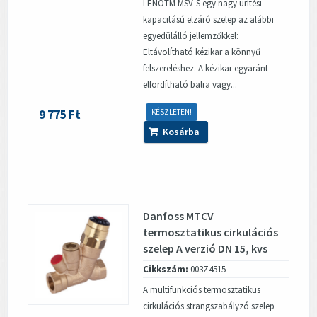
LENOTM MSV-S egy nagy ürítési
kapacitású elzáró szelep az alábbi
egyedülálló jellemzőkkel:
Eltávolítható kézikar a könnyű
felszereléshez. A kézikar egyaránt
elfordítható balra vagy...
9 775 Ft
KÉSZLETEN!
Kosárba
Danfoss MTCV
termosztatikus cirkulációs
szelep A verzió DN 15, kvs
1.5 m3/h, 35-60°C
Cikkszám:
003Z4515
A multifunkciós termosztatikus
cirkulációs strangszabályzó szelep