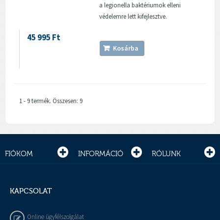
a legionella baktériumok elleni
védelemre lett kifejlesztve.
45 995 Ft
Kosárba
1 - 9 termék. Összesen: 9
FIÓKOM
INFORMÁCIÓ
RÓLUNK
KAPCSOLAT
Online ügyfélszolgálat