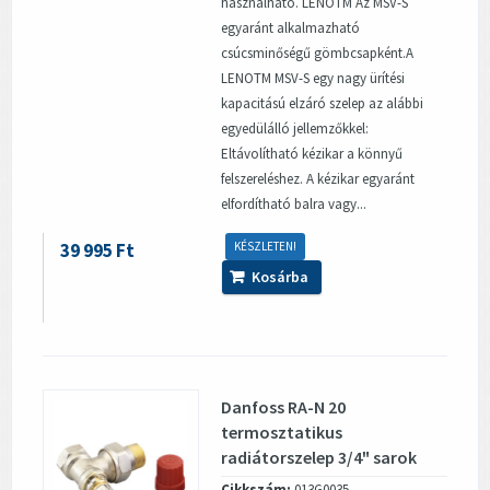
használható. LENOTM Az MSV-S
egyaránt alkalmazható
csúcsminőségű gömbcsapként.A
LENOTM MSV-S egy nagy ürítési
kapacitású elzáró szelep az alábbi
egyedülálló jellemzőkkel:
Eltávolítható kézikar a könnyű
felszereléshez. A kézikar egyaránt
elfordítható balra vagy...
39 995 Ft
KÉSZLETEN!
Kosárba
Danfoss RA-N 20
termosztatikus
radiátorszelep 3/4" sarok
Cikkszám:
013G0035