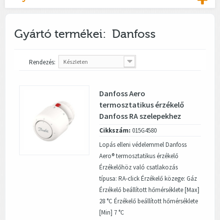
Gyártó termékei: Danfoss
Rendezés:
Készleten
Danfoss Aero
termosztatikus érzékelő
Danfoss RA szelepekhez
Cikkszám:
015G4580
Lopás elleni védelemmel Danfoss
Aero® termosztatikus érzékelő
Érzékelőhöz való csatlakozás
típusa: RA-click Érzékelő közege: Gáz
Érzékelő beállított hőmérséklete [Max]
28 °C Érzékelő beállított hőmérséklete
[Min] 7 °C