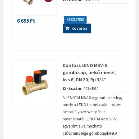
6 695 Ft
KÉSZLETEN!
Kosárba
Danfoss LENO MSV-S
gömbcsap, belső menet,
kvs 6, DN 20, Rp 3/4"
Cikkszám:
003z4012
A LENOTM MSV-S egy partnerszelep,
amely a LENO termékcsalád összes
beszabályozó szelepéhez
használható. LENOTM Az MSV-S
egyaránt alkalmazható
csúcsminőségű gömbcsapként.A