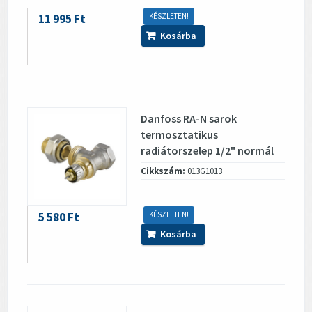
11 995 Ft
KÉSZLETEN!
Kosárba
Danfoss RA-N sarok
termosztatikus
radiátorszelep 1/2" normál
térfogatáram, DN 15
Cikkszám:
013G1013
5 580 Ft
KÉSZLETEN!
Kosárba