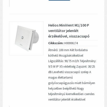
Helios MiniVent M1/100 P
ventilátor jelenlét
érzékelővel, visszacsapó
szeleppel
Cikkszám:
H00006174
Átmérő: 100 mm Két fordulatra
köthető Mozgásérzékelővel
Légszállítás: 90/75 m3/h Teljesítmény:
9/5 W IP X5 védettség Zajszint: 30/25
dB Levehető visszacsapó szelep A
magas élettartamú
golyóscsapágyazás miatt bármilyen
helyzetben beépíthető Nagy
teljesítményű kiemelkedően csendes
ventilátor jelenlét érzékelővel