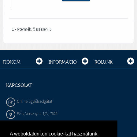
1 - 6 termék. Összesen: 6
FIÓKOM
INFORMÁCIÓ
RÓLUNK
KAPCSOLAT
Online ügyfélszolgálat
Pécs, Verseny u. 1/A , 7622
+36 72 / 450 - 540
A weboldalunkon cookie-kat használunk,