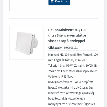
Kosárba
Helios MiniVent M1/100
ultraSilence ventilátor
visszacsapó szeleppel
Cikkszám:
H00006171
Minivent M1/100 ventilátor Átmérő: 100
mm Légszállítás: 90/75 m3/h
Teljesítmény: 9/5 W Zajszint: 30/25 dB
2 fokozat Levehető visszacsapó szelep
Védelem: IP45 Max.
Közeghőmérséklet: +40 A beépített
hosszú élettartamú golyóscsapágy
lehetővé teszi a tetszőleges pozíciójú
beépítést, akár közvetlenül a
menynyezetbe is szerelhető Ügyes és