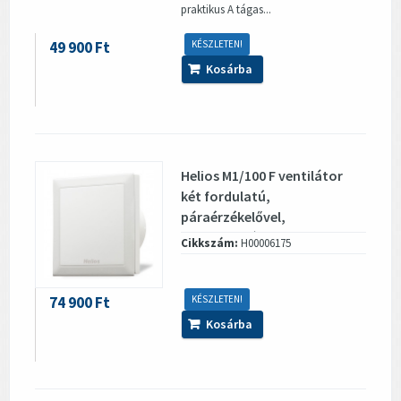
praktikus A tágas...
49 900 Ft
KÉSZLETEN!
Kosárba
Helios M1/100 F ventilátor
két fordulatú,
páraérzékelővel,
visszacsapó szeleppel
Cikkszám:
H00006175
74 900 Ft
KÉSZLETEN!
Kosárba