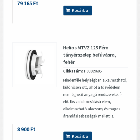
79 165 Ft
Kosárba
Helios MTVZ 125 Fém
tányérszelep befúvásra,
fehér
Cikkszám:
H00009605
Mindenféle helyiségben alkalmazható,
különösen ott, ahol a tűzvédelem
nem éghető anyagú rendszereket ír
elő. Kis zajkibocsátású elem,
alkalmazható alacsony és magas
áramlási sebességek mellett is.
8 900 Ft
Kosárba