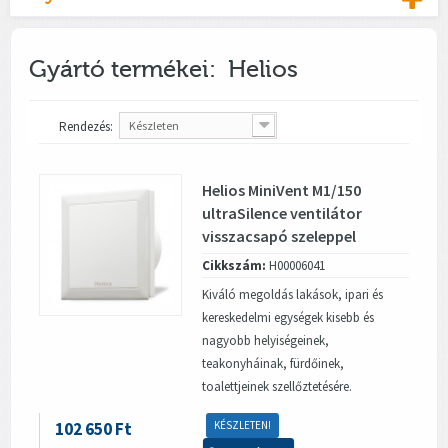
Gyártó termékei: Helios
Rendezés:
Készleten
Helios MiniVent M1/150
ultraSilence ventilátor
visszacsapó szeleppel
Cikkszám:
H00006041
Kiváló megoldás lakások, ipari és
kereskedelmi egységek kisebb és
nagyobb helyiségeinek,
teakonyháinak, fürdőinek,
toalettjeinek szellőztetésére.
102 650 Ft
KÉSZLETEN!