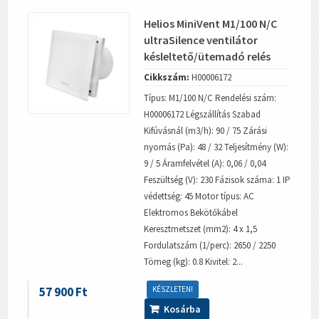
Helios MiniVent M1/100 N/C
ultraSilence ventilátor
késleltető/ütemadó relés
Cikkszám:
H00006172
Típus: M1/100 N/C Rendelési szám:
H00006172 Légszállítás Szabad
Kifúvásnál (m3/h): 90 / 75 Zárási
nyomás (Pa): 48 / 32 Teljesítmény (W):
9 / 5 Áramfelvétel (A): 0,06 / 0,04
Feszültség (V): 230 Fázisok száma: 1 IP
védettség: 45 Motor típus: AC
Elektromos Bekötőkábel
Keresztmetszet (mm2): 4 x 1,5
Fordulatszám (1/perc): 2650 / 2250
Tömeg (kg): 0.8 Kivitel: 2...
57 900 Ft
KÉSZLETEN!
Kosárba