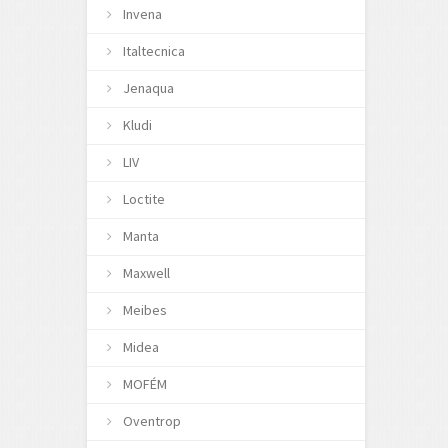
Invena
Italtecnica
Jenaqua
Kludi
LIV
Loctite
Manta
Maxwell
Meibes
Midea
MOFÉM
Oventrop