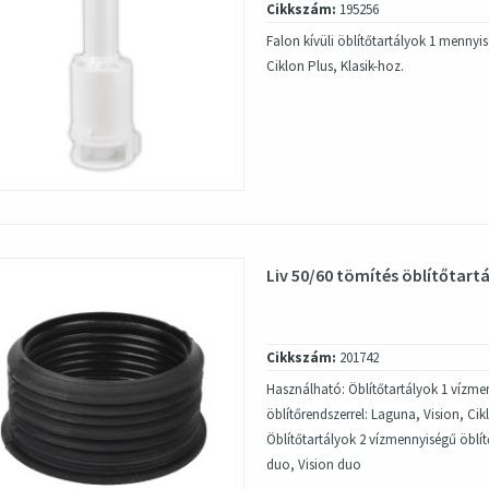
Cikkszám:
195256
Falon kívüli öblítőtartályok 1 mennyi
Ciklon Plus, Klasik-hoz.
Liv 50/60 tömítés öblítőtart
Cikkszám:
201742
Használható: Öblítőtartályok 1 vízme
öblítőrendszerrel: Laguna, Vision, Cikl
Öblítőtartályok 2 vízmennyiségű öblít
duo, Vision duo