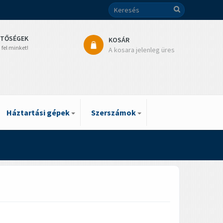
ETŐSÉGEK
KOSÁR
 fel minket!
A kosara jelenleg üres
Háztartási gépek
Szerszámok