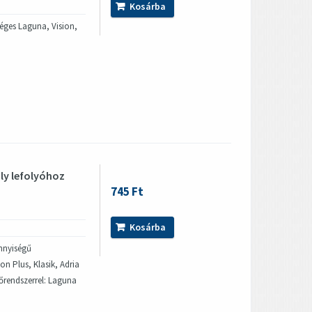
Kosárba
séges Laguna, Vision,
ály lefolyóhoz
745 Ft
Kosárba
nnyiségű
on Plus, Klasik, Adria
őrendszerrel: Laguna