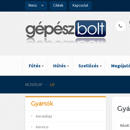
Menü
Cikkek
Kapcsolat
Fűtés
Hűtés
Szellőzés
Megújuló
KEZDŐLAP
>
LIV
Gyártók
Gyá
Aerauliqa
Nézet:
Aereco