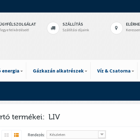
ÜGYFÉLSZOLGÁLAT
SZÁLLÍTÁS
ELÉRH
Tegye fel kérdéseit!
Szállítási díjaink
Keressen
 energia
Gázkazán alkatrészek
Víz & Csatorna
rtó termékei: LIV
Rendezés:
Készleten