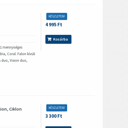
KÉSZLETEN!
4 995 Ft
Kosárba
k 1 mennyiséges
ria, Coral. Falon kívüli
 duo, Vision duo,
KÉSZLETEN!
ion, Ciklon
3 300 Ft