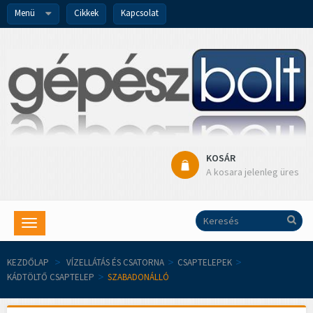
Menü
Cikkek
Kapcsolat
KOSÁR
A kosara jelenleg üres
Toggle
navigation
KEZDŐLAP
>
VÍZELLÁTÁS ÉS CSATORNA
>
CSAPTELEPEK
>
KÁDTÖLTŐ CSAPTELEP
>
SZABADONÁLLÓ