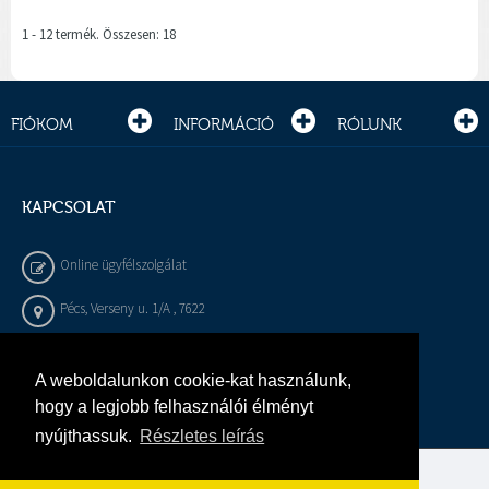
1 - 12 termék. Összesen: 18
FIÓKOM
INFORMÁCIÓ
RÓLUNK
KAPCSOLAT
Online ügyfélszolgálat
Pécs, Verseny u. 1/A , 7622
+36 72 / 450 - 540
A weboldalunkon cookie-kat használunk,
info@gepeszbolt.hu
hogy a legjobb felhasználói élményt
nyújthassuk.
Részletes leírás
Árukereső, a hiteles vásárlási kalauz