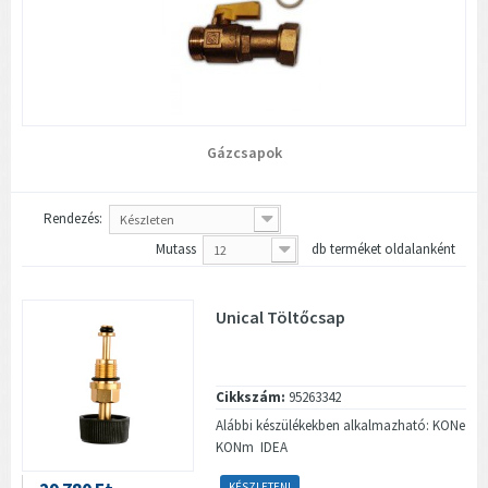
Gázcsapok
Rendezés:
Készleten
Mutass
db terméket oldalanként
12
Unical Töltőcsap
Cikkszám:
95263342
Alábbi készülékekben alkalmazható: KONe
KONm IDEA
KÉSZLETEN!