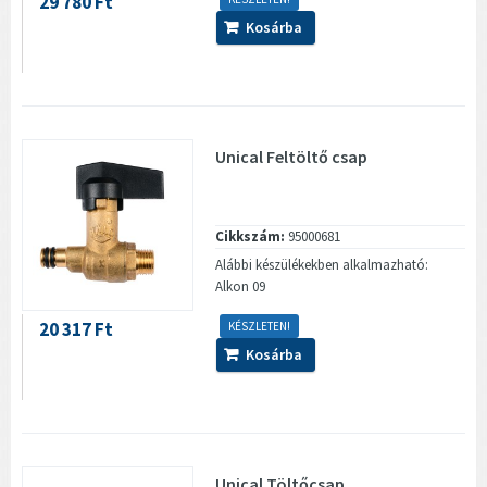
29 780 Ft
Kosárba
Unical Feltöltő csap
Cikkszám:
95000681
Alábbi készülékekben alkalmazható:
Alkon 09
20 317 Ft
KÉSZLETEN!
Kosárba
Unical Töltőcsap