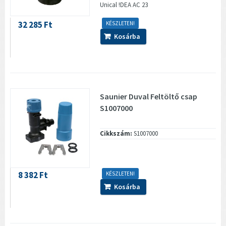
Unical !DEA AC 23
32 285 Ft
KÉSZLETEN!
Kosárba
Saunier Duval Feltöltő csap
S1007000
Cikkszám:
S1007000
8 382 Ft
KÉSZLETEN!
Kosárba