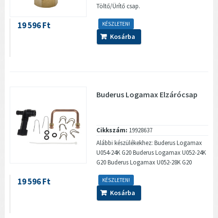
Töltő/Ürítő csap.
19 596 Ft
KÉSZLETEN!
Kosárba
Buderus Logamax Elzárócsap
Cikkszám:
19928637
Alábbi készülékekhez: Buderus Logamax
U054-24K G20 Buderus Logamax U052-24K
G20 Buderus Logamax U052-28K G20
19 596 Ft
KÉSZLETEN!
Kosárba