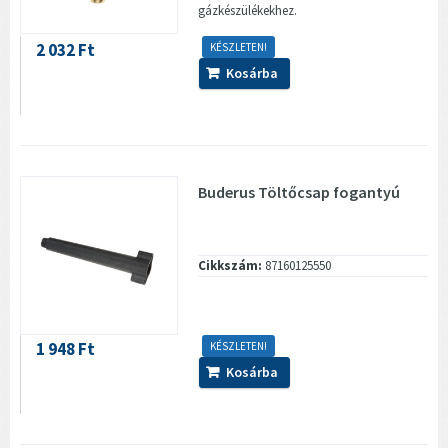
gázkészülékekhez.
2 032 Ft
KÉSZLETEN!
Kosárba
Buderus Töltőcsap fogantyú
Cikkszám:
87160125550
1 948 Ft
KÉSZLETEN!
Kosárba