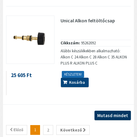
Unical Alkon feltöltőcsap
Cikkszám:
95262092
Alábbi készülékekben alkalmazható:
Alkon C 24 Alkon C 28 Alkon C 35 ALKON
PLUS R ALKON PLUS C
25 605 Ft
KÉSZLETEN!
Kosárba
Mutasd mindet
Előző
1
2
Következő