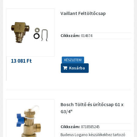
Vaillant Feltöltőcsap
Cikkszám:
014674
13 081 Ft
KÉSZLETEN!
Kosárba
Bosch Töltő és ürítőcsap G1 x
G3/4"
Cikkszám:
8718585245
Buderus Logano készülékekhez tartozó