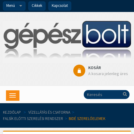
Menü
Cikkek
Kapcsolat
KOSÁR
A kosara jelenleg üres
Toggle
navigation
KEZDŐLAP
>
VÍZELLÁTÁS ÉS CSATORNA
>
FALSÍK ELŐTTI SZERELÉSI RENDSZER
>
BIDÉ SZERELŐELEMEK