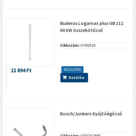
Buderus Logamax plus GB 112
60 kW összekötőcső
Cikkszám:
67900524
21 894 Ft
KÉSZLETEN!
Kosárba
Bosch/Junkers Gyújtóégőcső
Cikkszám:
87007073690