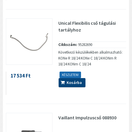
Unical Flexibilis cső tágulási
tartályhoz
Cikkszám:
95282690
Következő készülékekben alkalmazható:
KONe R 18/24 KONe C 18/24 KONm R
18/24 KONm C 18/24
17 534 Ft
KÉSZLETEN!
Kosárba
Vaillant Impulzuscső 088930