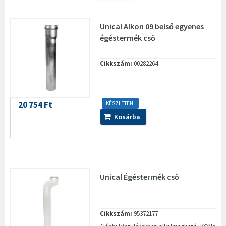
Unical Alkon 09 belső egyenes
égéstermék cső
Cikkszám:
00282264
20 754 Ft
KÉSZLETEN!
Kosárba
Unical Égéstermék cső
Cikkszám:
95372177