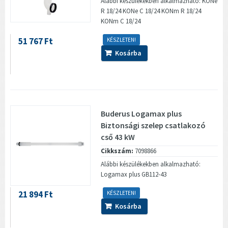
Alábbi készülékekben alkalmazható: KONe
R 18/24 KONe C 18/24 KONm R 18/24
KONm C 18/24
51 767 Ft
KÉSZLETEN!
Kosárba
Buderus Logamax plus
Biztonsági szelep csatlakozó
cső 43 kW
Cikkszám:
7098866
Alábbi készülékekben alkalmazható:
Logamax plus GB112-43
21 894 Ft
KÉSZLETEN!
Kosárba