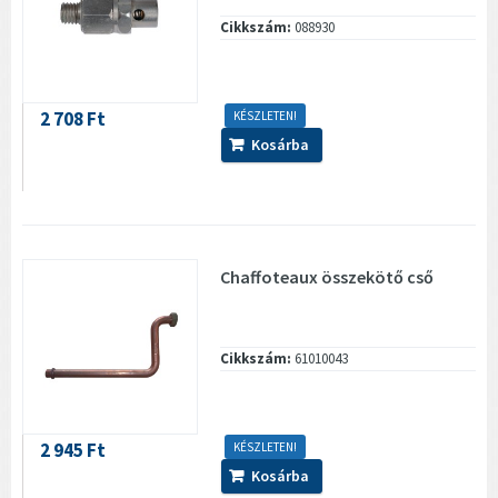
Cikkszám:
088930
2 708 Ft
KÉSZLETEN!
Kosárba
Chaffoteaux összekötő cső
Cikkszám:
61010043
2 945 Ft
KÉSZLETEN!
Kosárba