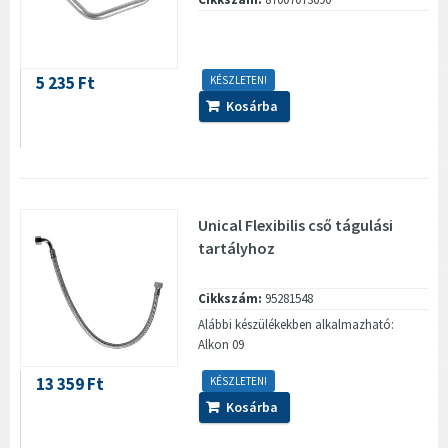
5 235 Ft
KÉSZLETEN!
Kosárba
Unical Flexibilis cső tágulási
tartályhoz
Cikkszám:
95281548
Alábbi készülékekben alkalmazható:
Alkon 09
13 359 Ft
KÉSZLETEN!
Kosárba