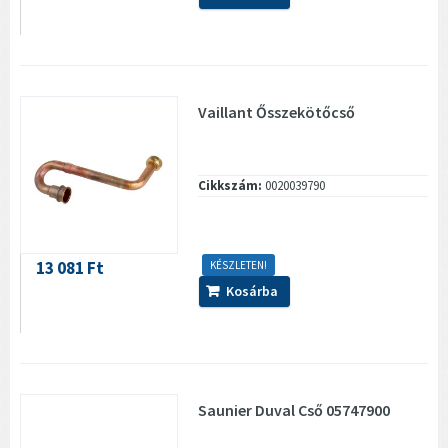
Vaillant Ősszekötőcső
Cikkszám:
0020039790
13 081 Ft
KÉSZLETEN!
Kosárba
Saunier Duval Cső 05747900