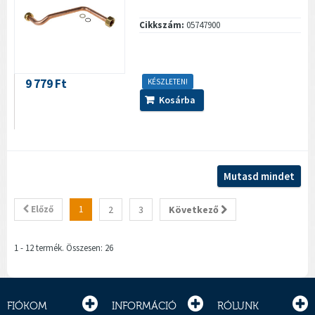
Cikkszám:
05747900
9 779 Ft
KÉSZLETEN!
Kosárba
Mutasd mindet
Előző
1
2
3
Következő
1 - 12 termék. Összesen: 26
FIÓKOM
INFORMÁCIÓ
RÓLUNK