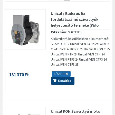
Unical / Buderus fix
fordulátszámú szivattyúk
helyettesítő terméke (Wilo
Para...
Cikkszám:
95003983
A következő készülékekben alkalmazható:
Buderus U012 Unical IVEN 04 Unical ALKON
C 24 Unical ALKON C 28 Unical ALKON C 35
Unical IVEN RTN 24 Unical IVEN CTN 24
Unical IVEN RTFS 24 Unical IVEN CTFS 24
Unical IVEN CTFS 28
131 370 Ft
KÉSZLETEN!
Kosárba
Unical KON Szivattyú motor