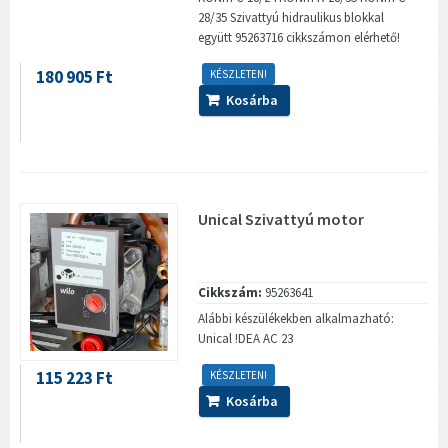
28/35 Szivattyú hidraulikus blokkal
együtt 95263716 cikkszámon elérhető!
180 905 Ft
KÉSZLETEN!
Kosárba
Unical Szivattyú motor
Cikkszám:
95263641
Alábbi készülékekben alkalmazható:
Unical !DEA AC 23
115 223 Ft
KÉSZLETEN!
Kosárba