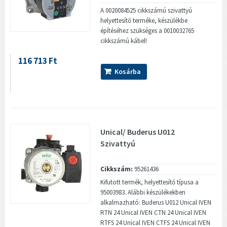
A 0020084525 cikkszámú szivattyú
helyettesítő terméke, készülékbe
építéséhez szükséges a 0010032765
cikkszámú kábel!
116 713 Ft
Kosárba
Unical/ Buderus U012
Szivattyú
Cikkszám:
95261436
Kifutott termék, helyettesítő típusa a
95003983. Alábbi készülékekben
alkalmazható: Buderus U012 Unical IVEN
RTN 24 Unical IVEN CTN 24 Unical IVEN
RTFS 24 Unical IVEN CTFS 24 Unical IVEN