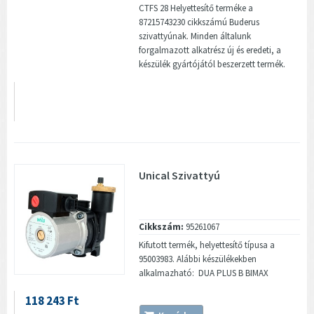
CTFS 28 Helyettesítő terméke a
87215743230 cikkszámú Buderus
szivattyúnak. Minden általunk
forgalmazott alkatrész új és eredeti, a
készülék gyártójától beszerzett termék.
Unical Szivattyú
Cikkszám:
95261067
Kifutott termék, helyettesítő típusa a
95003983. Alábbi készülékekben
alkalmazható: DUA PLUS B BIMAX
118 243 Ft