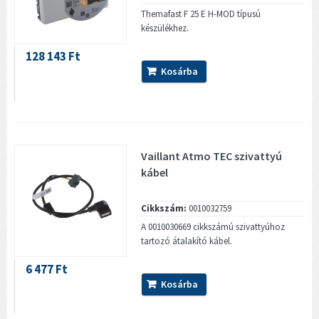
Themafast F 25 E H-MOD típusú
készülékhez.
128 143 Ft
Kosárba
Vaillant Atmo TEC szivattyú
kábel
Cikkszám:
0010032759
A 0010030669 cikkszámú szivattyúhoz
tartozó átalakító kábel.
6 477 Ft
Kosárba