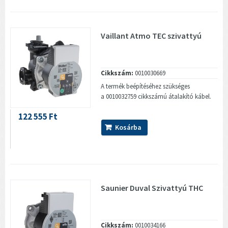
Vaillant Atmo TEC szivattyú
Cikkszám:
0010030669
A termék beépítéséhez szükséges
a 0010032759 cikkszámú átalakító kábel.
122 555 Ft
Kosárba
Saunier Duval Szivattyú THC
Cikkszám:
0010034166