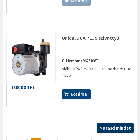
Kosárba
Unical DUA PLUS szivattyú
Cikkszám:
96261067
Alábbi készülékekben alkalmazható: DUA
PLUS
108 009 Ft
Kosárba
Mutasd mindet