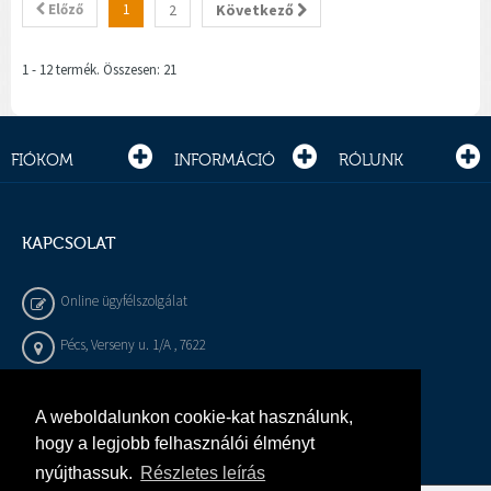
Előző
1
2
Következő
1 - 12 termék. Összesen: 21
FIÓKOM
INFORMÁCIÓ
RÓLUNK
KAPCSOLAT
Online ügyfélszolgálat
Pécs, Verseny u. 1/A , 7622
+36 72 / 450 - 540
A weboldalunkon cookie-kat használunk,
info@gepeszbolt.hu
hogy a legjobb felhasználói élményt
nyújthassuk.
Részletes leírás