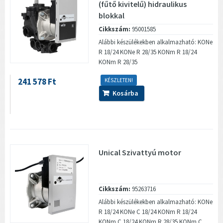
(fűtő kivitelű) hidraulikus
blokkal
Cikkszám:
95001585
Alábbi készülékekben alkalmazható: KONe
R 18/24 KONe R 28/35 KONm R 18/24
KONm R 28/35
241 578 Ft
KÉSZLETEN!
Kosárba
Unical Szivattyú motor
Cikkszám:
95263716
Alábbi készülékekben alkalmazható: KONe
R 18/24 KONe C 18/24 KONm R 18/24
KONm C 18/24 KONm R 28/35 KONm C