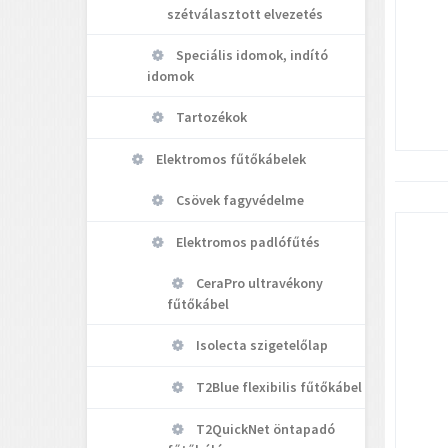
szétválasztott elvezetés
Speciális idomok, indító
idomok
Tartozékok
Elektromos fűtőkábelek
Csövek fagyvédelme
Elektromos padlófűtés
CeraPro ultravékony
fűtőkábel
Isolecta szigetelőlap
T2Blue flexibilis fűtőkábel
T2QuickNet öntapadó