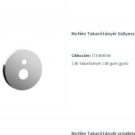
Mofém Takarótányér Süllyeszt
Cikkszám:
173-0030-04
1 db Takarótányér 1 db gumi gyűrű
Mofém Takarótányér szöglete