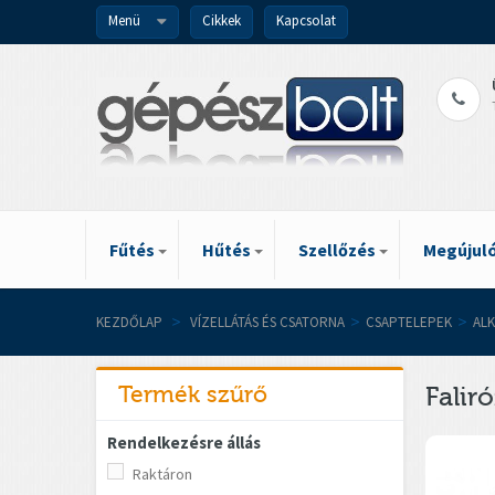
Menü
Cikkek
Kapcsolat
Fűtés
Hűtés
Szellőzés
Megújuló
KEZDŐLAP
>
VÍZELLÁTÁS ÉS CSATORNA
>
CSAPTELEPEK
>
AL
Termék szűrő
Falir
Rendelkezésre állás
Raktáron