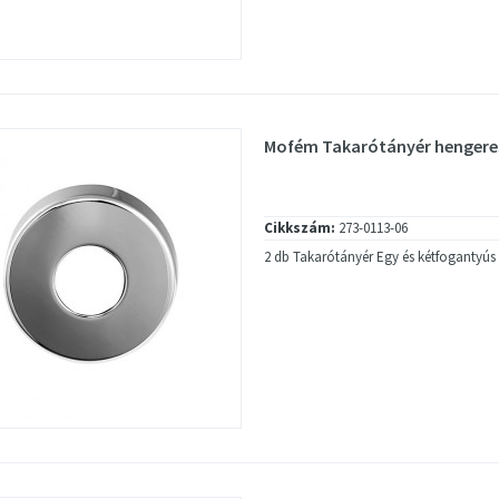
Mofém Takarótányér hengeres
Cikkszám:
273-0113-06
2 db Takarótányér Egy és kétfogantyús 