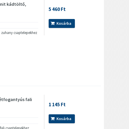
nit kádtöltő,
5 460 Ft
Kosárba
ő, zuhany csaptelepekhez
tfogantyús fali
1 145 Ft
Kosárba
fali csaptelepekhez