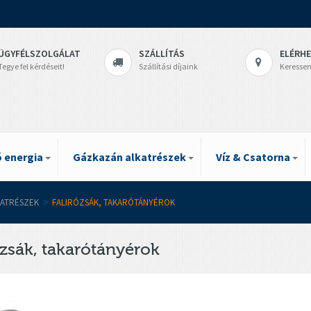
ÜGYFÉLSZOLGÁLAT
SZÁLLÍTÁS
ELÉRH
Tegye fel kérdéseit!
Szállítási díjaink
Keressen
 energia
Gázkazán alkatrészek
Víz & Csatorna
KATRÉSZEK
>
FALIRÓZSÁK, TAKARÓTÁNYÉROK
ózsák, takarótányérok