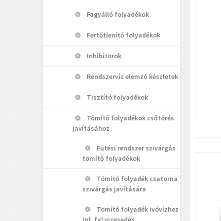
Fagyálló folyadékok
Fertőtlenítő folyadékok
Inhibítorok
Rendszervíz elemző készletek
Tisztító folyadékok
Tömítő folyadékok csőtörés
javításához
Fűtési rendszer szivárgás
tömítő folyadékok
Tömítő folyadék csatorna
szivárgás javítására
Tömítő folyadék ivóvízhez
(pl. fal vizesedés