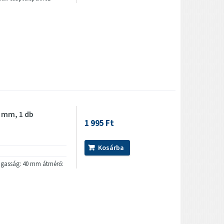
0 mm, 1 db
1 995 Ft
Kosárba
magasság: 40 mm átmérő: