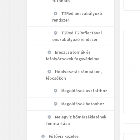
fűtőháló
T2Red önszabályozó
rendszer
T2Red T2Reflectával
önszabályozó rendszer
Ereszcsatornák és
lefolyócsövek fagyvédelme
Hóolvasztás rámpákon,
lépcsőkön
Megoldások aszfalthoz
Megoldások betonhoz
Melegvíz hőmérsékletének
fenntartása
Fűtővíz kezelés