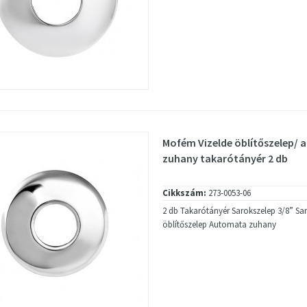
Mofém Vizelde öblítőszelep/
zuhany takarótányér 2 db
Cikkszám:
273-0053-06
2 db Takarótányér Sarokszelep 3/8” Sar
öblítőszelep Automata zuhany