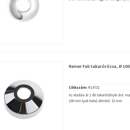
Remer Fali takarórózsa, Ø 10
Cikkszám:
R14732
Az eladási ár 1 db takarótányér ára. 
100 mm lyuk belső átmérő: 32 mm