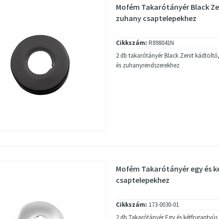
Mofém Takarótányér Black Ze
zuhany csaptelepekhez
Cikkszám:
R898041N
2 db takarótányér Black Zenit kádtölt
és zuhanyrendszerekhez
Mofém Takarótányér egy és ké
csaptelepekhez
Cikkszám:
173-0030-01
2 db Takarótányér Egy és kétfogantyús 