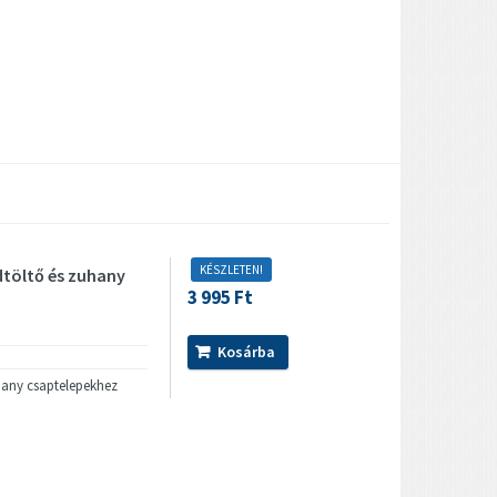
KÉSZLETEN!
dtöltő és zuhany
3 995 Ft
Kosárba
uhany csaptelepekhez