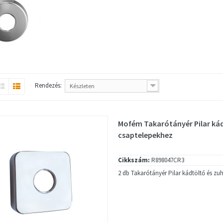
Rendezés:
Készleten
Mofém Takarótányér Pilar ká
csaptelepekhez
Cikkszám:
R898047CR3
2 db Takarótányér Pilar kádtöltő és z