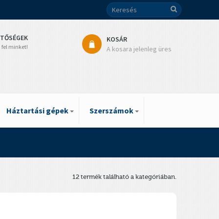
ETŐSÉGEK
KOSÁR
 fel minket!
A kosara jelenleg üres
Háztartási gépek
Szerszámok
12 termék található a kategóriában.