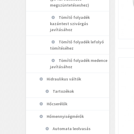
megszüntetéseshez)
Tömítő folyadék
kazántest szivárgás
javításához
Tömítő folyadék lefolyó
tömítéséhez
Tömítő folyadék medence
javításához
Hidraulikus váltók
Tartozékok
Hőcserélők
Hőmennyiségmérők
Automata leolvasás