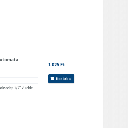
 automata
1 025 Ft
Kosárba
okszelep 1/2” Vizelde