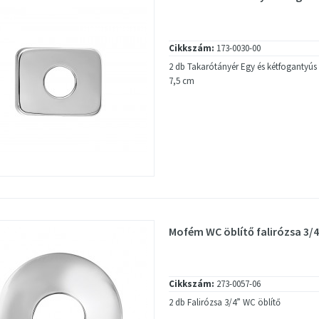
Cikkszám:
173-0030-00
2 db Takarótányér Egy és kétfogantyús 
7,5 cm
Mofém WC öblítő falirózsa 3/4
Cikkszám:
273-0057-06
2 db Falirózsa 3/4” WC öblítő