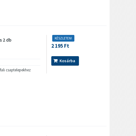
KÉSZLETEN!
 2 db
2 195 Ft
Kosárba
fali csaptelepekhez