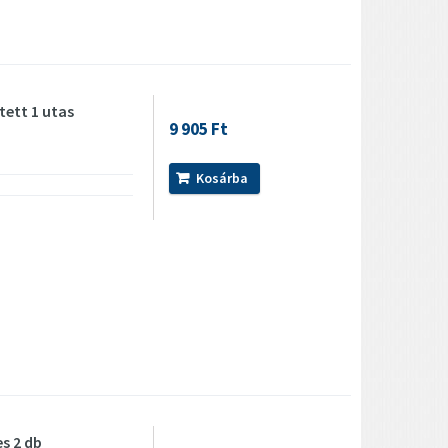
ett 1 utas
9 905 Ft
Kosárba
s 2 db