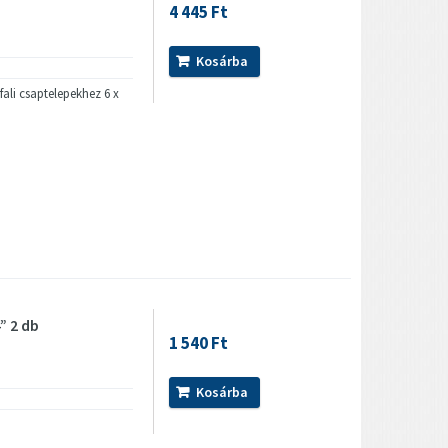
4 445 Ft
Kosárba
fali csaptelepekhez 6 x
” 2 db
1 540 Ft
Kosárba