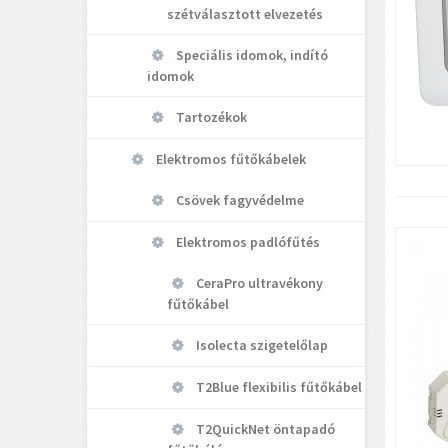
szétválasztott elvezetés
Speciális idomok, indító
idomok
Tartozékok
Elektromos fűtőkábelek
Csövek fagyvédelme
Elektromos padlófűtés
CeraPro ultravékony
fűtőkábel
Isolecta szigetelőlap
T2Blue flexibilis fűtőkábel
T2QuickNet öntapadó