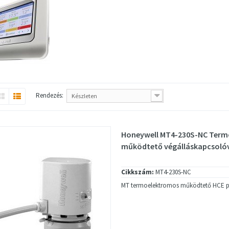
Rendezés:
Készleten
Honeywell MT4-230S-NC Ter
működtető végálláskapcsoló
Cikkszám:
MT4-230S-NC
MT termoelektromos működtető HCE pa