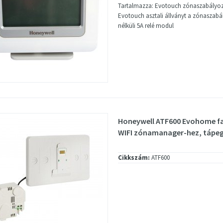
Tartalmazza: Evotouch zónaszabályozó
Evotouch asztali állványt a zónaszab
nélküli 5A relé modul
Honeywell ATF600 Evohome fal
WIFI zónamanager-hez, tápegy
Cikkszám:
ATF600