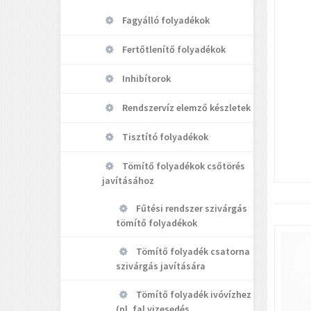
Fagyálló folyadékok
Fertőtlenítő folyadékok
Inhibítorok
Rendszervíz elemző készletek
Tisztító folyadékok
Tömítő folyadékok csőtörés
javításához
Fűtési rendszer szivárgás
tömítő folyadékok
Tömítő folyadék csatorna
szivárgás javítására
Tömítő folyadék ivóvízhez
(pl. fal vizesedés