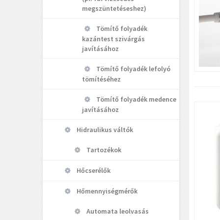
megszüntetéseshez)
Tömítő folyadék
kazántest szivárgás
javításához
Tömítő folyadék lefolyó
tömítéséhez
Tömítő folyadék medence
javításához
Hidraulikus váltók
Tartozékok
Hőcserélők
Hőmennyiségmérők
Automata leolvasás