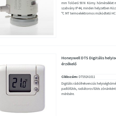
mm Tolóerő 90 N Körny. hőmérséklet m
szabvány IP44, minden helyzetben Köz
°C MT termoelektromos működtető HCE
Honeywell DTS Digitális hely
érzékelő
Cikkszám:
DTS92A1011
Digitális rádiófrekvenciás helyiséghőmé
padlófűtés, radiátoros fűtés zónánként
mérésére.