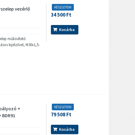
KÉSZLETEN!
szelep vezérlő
34 500 Ft
z
Kosárba
szelep működtető
ásos kijelzővel, M30x1,5-
KÉSZLETEN!
bályozó +
79 508 Ft
 + BDR91
Kosárba