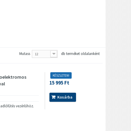
Mutass
db terméket oldalanként
12
KÉSZLETEN!
moelektromos
15 995 Ft
val
Kosárba
dlófűtés vezérlőhöz.