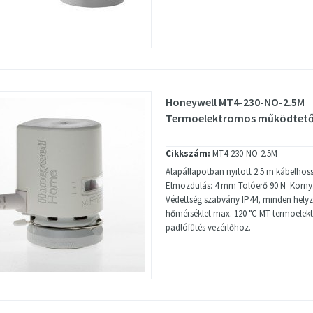
Honeywell MT4-230-NO-2.5M
Termoelektromos működtető
Cikkszám:
MT4-230-NO-2.5M
Alapállapotban nyitott 2.5 m kábelhoss
Elmozdulás: 4 mm Tolóerő 90 N Körny.
Védettség szabvány IP44, minden hely
hőmérséklet max. 120 °C MT termoele
padlófűtés vezérlőhöz.