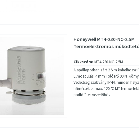
Honeywell MT4-230-NC-2.5M
Termoelektromos működtető
Cikkszám:
MT4-230-NC-2.5M
Alapállapotban zárt 2.5 m kábelhossz F
Elmozdulás: 4 mm Tolóerő 90 N Körny.
Védettség szabvány IP44, minden hely
hőmérséklet max. 120 °C MT termoele
padlófűtés vezérlőhöz.