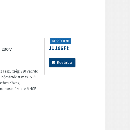
KÉSZLETEN!
11 196 Ft
 230 V
Kosárba
z Feszültség: 230 Vac/dc
 hőmérséklet max. 50°C
zetben Közeg
ktromos működtető HCE