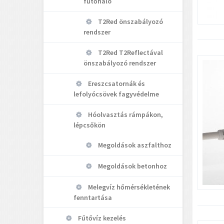
fűtőháló
T2Red önszabályozó
rendszer
T2Red T2Reflectával
önszabályozó rendszer
Ereszcsatornák és
lefolyócsövek fagyvédelme
Hóolvasztás rámpákon,
lépcsőkön
Megoldások aszfalthoz
Megoldások betonhoz
Melegvíz hőmérsékletének
fenntartása
Fűtővíz kezelés