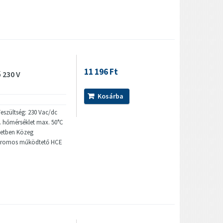
11 196 Ft
 230 V
Kosárba
eszültség: 230 Vac/dc
 hőmérséklet max. 50°C
zetben Közeg
ktromos működtető HCE