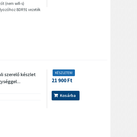
t (nem wifi-s)
ályozóhoz BDR91 vezeték
KÉSZLETEN!
i szerelő készlet
21 900 Ft
séggel...
Kosárba