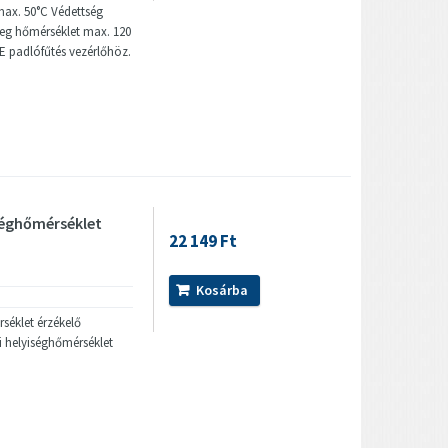
ax. 50°C Védettség
eg hőmérséklet max. 120
 padlófűtés vezérlőhöz.
iséghőmérséklet
22 149 Ft
Kosárba
rséklet érzékelő
i helyiséghőmérséklet