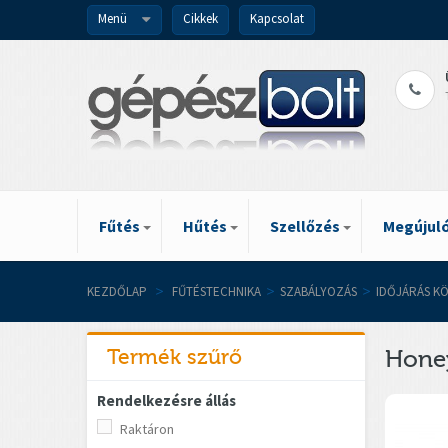
Menü
Cikkek
Kapcsolat
Fűtés
Hűtés
Szellőzés
Megújuló
KEZDŐLAP
>
FŰTÉSTECHNIKA
>
SZABÁLYOZÁS
>
IDŐJÁRÁS K
Termék szűrő
Hone
Rendelkezésre állás
Raktáron