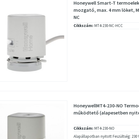
Honeywell Smart-T termoele
mozgató, max. 4 mm löket, M30
NC
Cikkszám:
MT4-230-NC-HCC
HoneywellMT4-230-NO Termo
működtető (alapesetben nyit
Cikkszám:
MT4-230-NO
Alapállapotban nyitott Feszültség: 230