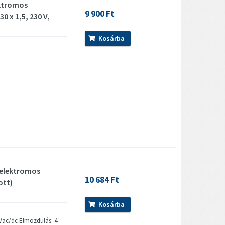
ktromos
9 900 Ft
 x 1,5, 230 V,
Kosárba
elektromos
10 684 Ft
ott)
Kosárba
 Vac/dc Elmozdulás: 4