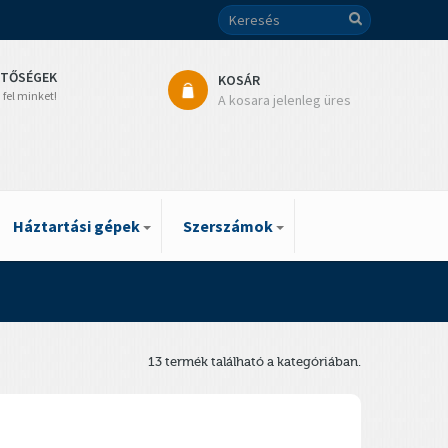
ETŐSÉGEK
KOSÁR
 fel minket!
A kosara jelenleg üres
Háztartási gépek
Szerszámok
13 termék található a kategóriában.