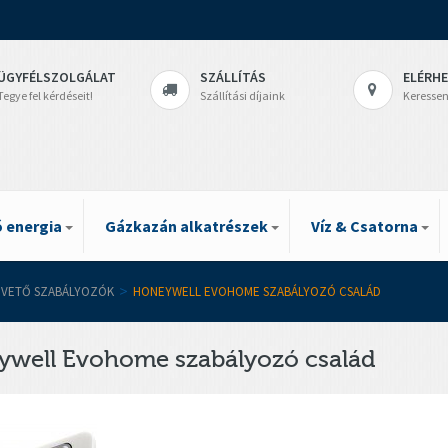
ÜGYFÉLSZOLGÁLAT
SZÁLLÍTÁS
ELÉRH
Tegye fel kérdéseit!
Szállítási díjaink
Keressen
 energia
Gázkazán alkatrészek
Víz & Csatorna
ÖVETŐ SZABÁLYOZÓK
>
HONEYWELL EVOHOME SZABÁLYOZÓ CSALÁD
ywell Evohome szabályozó család