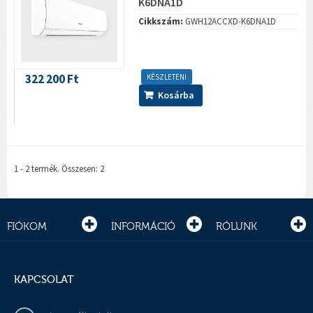
K6DNA1D
Cikkszám:
GWH12ACCXD-K6DNA1D
322 200 Ft
KÉSZLETEN!
Kosárba
1 - 2 termék. Összesen: 2
FIÓKOM
INFORMÁCIÓ
RÓLUNK
KAPCSOLAT