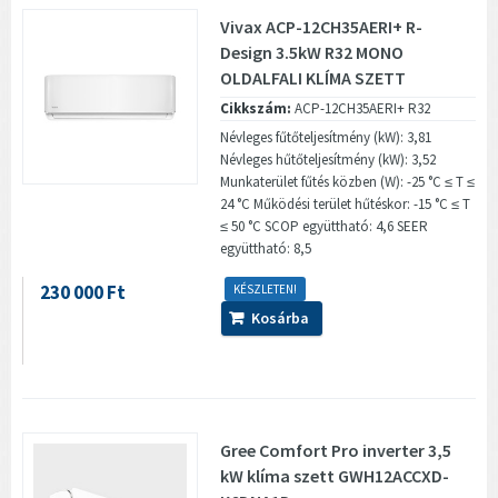
Vivax ACP-12CH35AERI+ R-
Design 3.5kW R32 MONO
OLDALFALI KLÍMA SZETT
(A+++)
Cikkszám:
ACP-12CH35AERI+ R32
Névleges fűtőteljesítmény (kW): 3,81
Névleges hűtőteljesítmény (kW): 3,52
Munkaterület fűtés közben (W): -25 °C ≤ T ≤
24 °C Működési terület hűtéskor: -15 °C ≤ T
≤ 50 °C SCOP együttható: 4,6 SEER
együttható: 8,5
230 000 Ft
KÉSZLETEN!
Kosárba
Gree Comfort Pro inverter 3,5
kW klíma szett GWH12ACCXD-