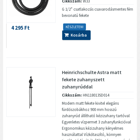
Cikkszám:
W33
G 1/2” csatlakozás csavarodásmentes fém
bevonatú fekete
4 295 Ft
KÉSZLETEN!
Kosárba
Heinrichschulte Astra matt
fekete zuhanyszett
zuhanyrúddal
Cikkszám:
HN118013SD014
Modern matt fekete kivitel elegáns
fürdőszobákhoz 900 mm hosszú
zuhanyrúd állítható kézizuhany tartóval
Egyenletes vízpermet 3 zuhanyfunkcióval
Ergonomikus kézizuhany kényelmes
használattal Vízkőtaszító, könnyen