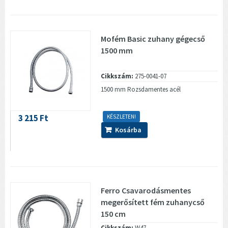
Mofém Basic zuhany gégecső
1500 mm
Cikkszám:
275-0041-07
1500 mm Rozsdamentes acél
3 215 Ft
KÉSZLETEN!
Kosárba
Ferro Csavarodásmentes
megerősített fém zuhanycső
150 cm
Cikkszám:
W47