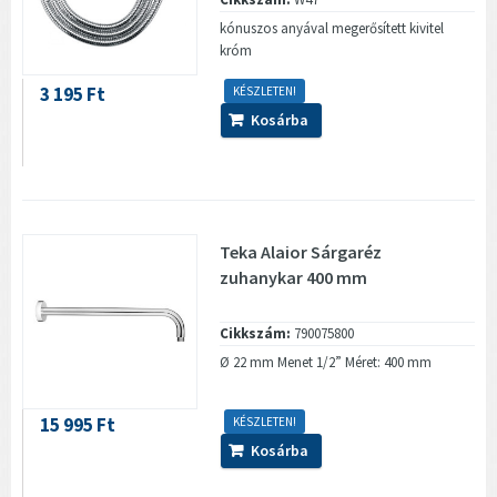
kónuszos anyával megerősített kivitel
króm
3 195 Ft
KÉSZLETEN!
Kosárba
Teka Alaior Sárgaréz
zuhanykar 400 mm
Cikkszám:
790075800
Ø 22 mm Menet 1/2” Méret: 400 mm
15 995 Ft
KÉSZLETEN!
Kosárba