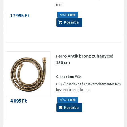
mm
17 995 Ft
KÉSZLETEN!
Kosárba
Ferro Antik bronz zuhanycső
150 cm
Cikkszám:
W34
G 1/2” csatlakozás csavarodásmentes fém
bevonatú antik bronz
4 095 Ft
KÉSZLETEN!
Kosárba