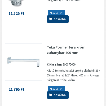
Sárgaréz 1/2” fali csatlakozó
11 525 Ft
KÉSZLETEN!
Kosárba
Teka Formentera króm
zuhanykar 400 mm
Cikkszám:
790075600
Kifutó termék, készlet erejéig elérhető! 25 x
25 mm Menet 1/2” Méret: 400 mm Anyaga:
Sárgarész Színe: króm
21 795 Ft
KÉSZLETEN!
Kosárba