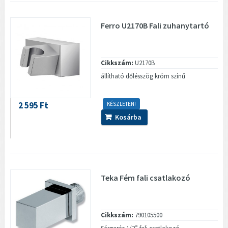
Ferro U2170B Fali zuhanytartó
Cikkszám:
U2170B
állítható dőlésszög króm színű
2 595 Ft
KÉSZLETEN!
Kosárba
Teka Fém fali csatlakozó
Cikkszám:
790105500