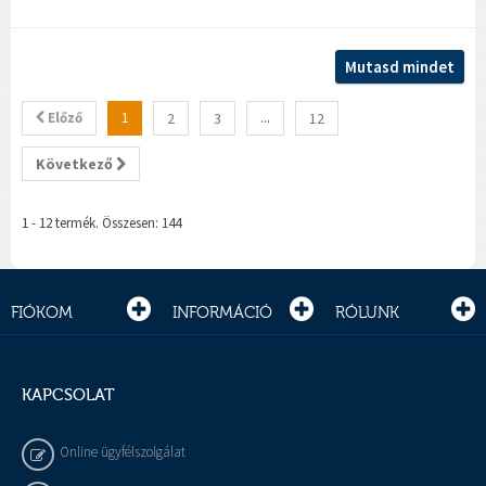
Mutasd mindet
Előző
1
2
3
...
12
Következő
1 - 12 termék. Összesen: 144
FIÓKOM
INFORMÁCIÓ
RÓLUNK
KAPCSOLAT
Online ügyfélszolgálat