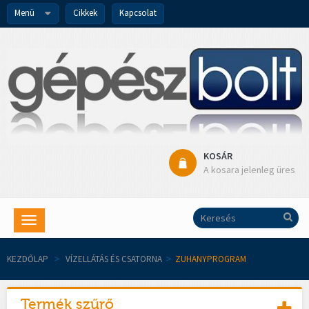
Menü
Cikkek
Kapcsolat
KOSÁR
A kosara jelenleg üres
Toggle
navigation
KEZDŐLAP
>
VÍZELLÁTÁS ÉS CSATORNA
>
ZUHANYPROGRAM
Termék szűrő