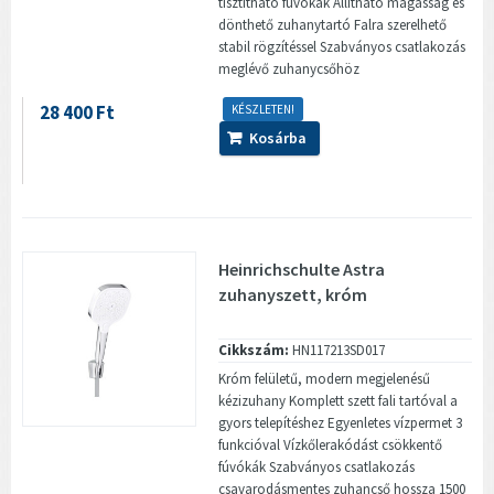
tisztítható fúvókák Állítható magasság és
dönthető zuhanytartó Falra szerelhető
stabil rögzítéssel Szabványos csatlakozás
meglévő zuhanycsőhöz
28 400 Ft
KÉSZLETEN!
Kosárba
Heinrichschulte Astra
zuhanyszett, króm
Cikkszám:
HN117213SD017
Króm felületű, modern megjelenésű
kézizuhany Komplett szett fali tartóval a
gyors telepítéshez Egyenletes vízpermet 3
funkcióval Vízkőlerakódást csökkentő
fúvókák Szabványos csatlakozás
csavarodásmentes zuhancső hossza 1500