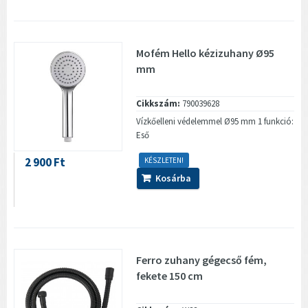
Mofém Hello kézizuhany Ø95
mm
Cikkszám:
790039628
Vízkőelleni védelemmel Ø95 mm 1 funkció:
Eső
2 900 Ft
KÉSZLETEN!
Kosárba
Ferro zuhany gégecső fém,
fekete 150 cm