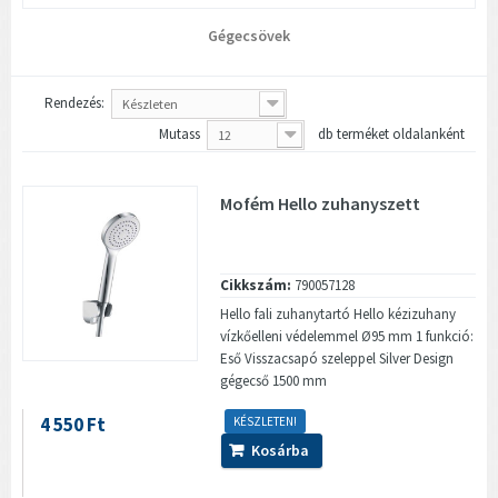
Gégecsövek
Rendezés:
Készleten
Mutass
db terméket oldalanként
12
Mofém Hello zuhanyszett
Cikkszám:
790057128
Hello fali zuhanytartó Hello kézizuhany
vízkőelleni védelemmel Ø95 mm 1 funkció:
Eső Visszacsapó szeleppel Silver Design
gégecső 1500 mm
4 550 Ft
KÉSZLETEN!
Kosárba