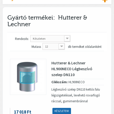
Gyártó termékei: Hutterer &
Lechner
Rendezés:
Készleten
Mutass
12
db terméket oldalanként
Hutterer & Lechner
HL900NECO Légbeszívó
szelep DN110
Cikkszám:
HL900NECO
Légbeszívó szelep DN110 kettős falu
légszigeteléssel, levehető rovarfogó
ráccsal, gumimembránnal
17 018 Ft
KÉSZLETEN!