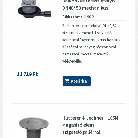
Balkon- és teraszlefolyó
DN40/ 50 mechanikus
bűzzárral
Cikkszám:
HL90.2
Balkon- és teraszlefolyó DN40/50
vízszintes kimenettel szigetelő
karimával fagymentes mechanikus
bűzzárral műanyag rácstartóval
nemesacél ráccsal merevítő
védőfedéllel
11 719 Ft
Kosárba
Hutterer & Lechner HL85N
Magasító elem
szigetelőgallérral