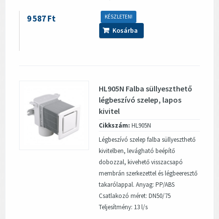
9 587 Ft
KÉSZLETEN!
Kosárba
HL905N Falba süllyeszthető
légbeszívó szelep, lapos
kivitel
Cikkszám:
HL905N
Légbeszívó szelep falba süllyeszthető
kivitelben, levágható beépítő
dobozzal, kivehető visszacsapó
membrán szerkezettel és légbeeresztő
takarólappal. Anyag: PP/ABS
Csatlakozó méret: DN50/75
Teljesítmény: 13 l/s