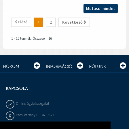
Mutasd mindet
Előző
1
2
Következő
1 - 12 termék. Összesen: 16
FIÓKOM
INFORMÁCIÓ
RÓLUNK
KAPCSOLAT
Online ügyfélszolgálat
Pécs, Verseny u. 1/A , 7622
+36 72 / 450 - 540