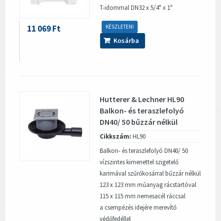
T-idommal DN32 x 5/4" x 1"
11 069 Ft
KÉSZLETEN!
Kosárba
Hutterer & Lechner HL90
Balkon- és teraszlefolyó
DN40/ 50 bűzzár nélkül
Cikkszám:
HL90
Balkon- és teraszlefolyó DN40/ 50
vízszintes kimenettel szigetelő
karimával szűrőkosárral bűzzár nélkül
123 x 123 mm műanyag rácstartóval
115 x 115 mm nemesacél ráccsal
a csempézés idejére merevítő
védőfedéllel