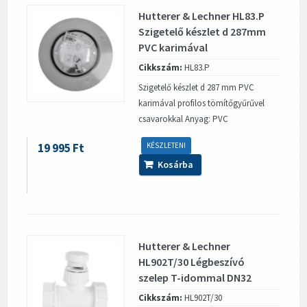
Hutterer & Lechner HL83.P
Szigetelő készlet d 287mm
PVC karimával
Cikkszám:
HL83.P
Szigetelő készlet d 287 mm PVC
karimával profilos tömítőgyűrűvel
csavarokkal Anyag: PVC
19 995 Ft
KÉSZLETEN!
Kosárba
Hutterer & Lechner
HL902T/30 Légbeszívó
szelep T-idommal DN32
Cikkszám:
HL902T/30