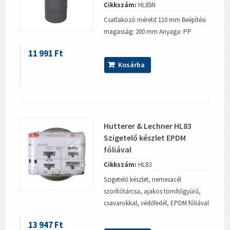
Cikkszám:
HL85N
Csatlakozó méretd 110 mm Beépítési
magasság: 200 mm Anyaga: PP
11 991 Ft
Kosárba
Hutterer & Lechner HL83
Szigetelő készlet EPDM
fóliával
Cikkszám:
HL83
Szigetelő készlet, nemesacél
szorítótárcsa, ajakos tömítőgyűrű,
csavarokkal, védőfedél, EPDM fóliával
13 947 Ft