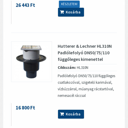
26 443 Ft
KÉSZLETEN!
Kosárba
Hutterer & Lechner HL310N
Padlólefolyó DN50/75/110
függőleges kimenettel
Cikkszám:
HL310N
Padlólefolyó DN50/75/110 függőleges
csatlakozóval, szigetelő karimával,
vízbűzzárral, műanyag rácstartóval,
nemesacél ráccsal
16 800 Ft
Kosárba