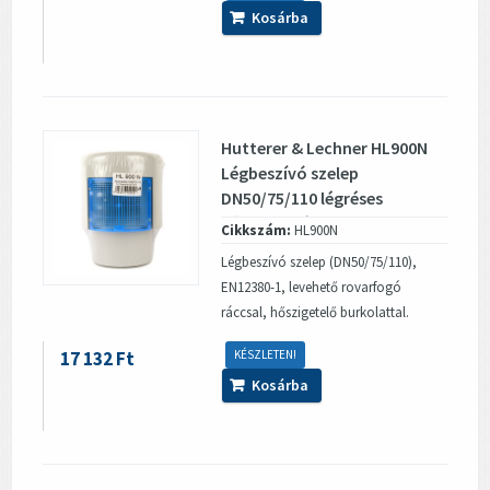
Kosárba
Hutterer & Lechner HL900N
Légbeszívó szelep
DN50/75/110 légréses
hőszigeteléssel
Cikkszám:
HL900N
Légbeszívó szelep (DN50/75/110),
EN12380-1, levehető rovarfogó
ráccsal, hőszigetelő burkolattal.
17 132 Ft
KÉSZLETEN!
Kosárba