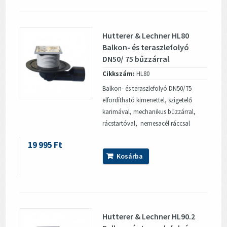
Hutterer & Lechner HL80
Balkon- és teraszlefolyó
DN50/ 75 bűzzárral
Cikkszám:
HL80
Balkon- és teraszlefolyó DN50/75
elfordítható kimenettel, szigetelő
karimával, mechanikus bűzzárral,
rácstartóval, nemesacél ráccsal
19 995 Ft
Kosárba
Hutterer & Lechner HL90.2