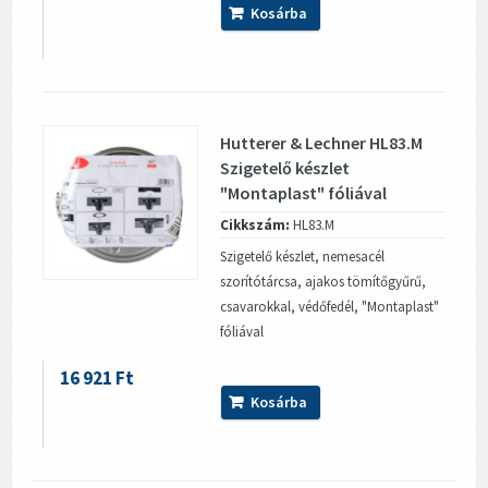
Kosárba
Hutterer & Lechner HL83.M
Szigetelő készlet
"Montaplast" fóliával
Cikkszám:
HL83.M
Szigetelő készlet, nemesacél
szorítótárcsa, ajakos tömítőgyűrű,
csavarokkal, védőfedél, "Montaplast"
fóliával
16 921 Ft
Kosárba