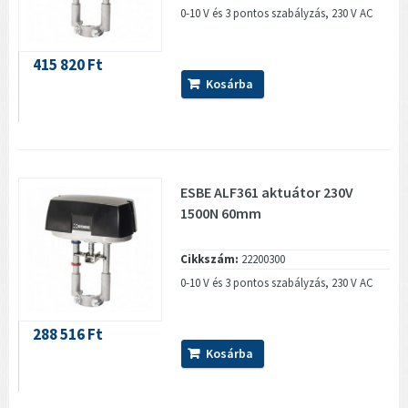
0-10 V és 3 pontos szabályzás, 230 V AC
415 820 Ft
Kosárba
ESBE ALF361 aktuátor 230V
1500N 60mm
Cikkszám:
22200300
0-10 V és 3 pontos szabályzás, 230 V AC
288 516 Ft
Kosárba