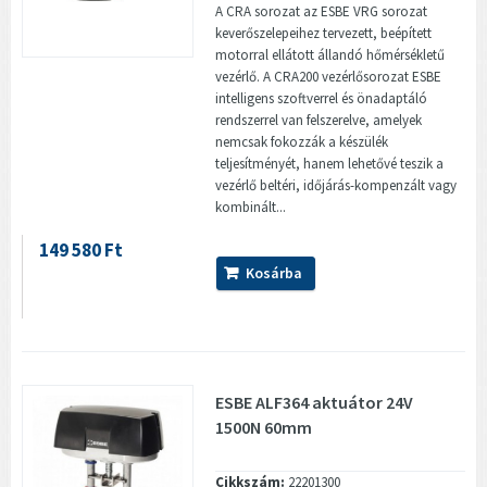
A CRA sorozat az ESBE VRG sorozat
keverőszelepeihez tervezett, beépített
motorral ellátott állandó hőmérsékletű
vezérlő. A CRA200 vezérlősorozat ESBE
intelligens szoftverrel és önadaptáló
rendszerrel van felszerelve, amelyek
nemcsak fokozzák a készülék
teljesítményét, hanem lehetővé teszik a
vezérlő beltéri, időjárás-kompenzált vagy
kombinált...
149 580 Ft
Kosárba
ESBE ALF364 aktuátor 24V
1500N 60mm
Cikkszám:
22201300