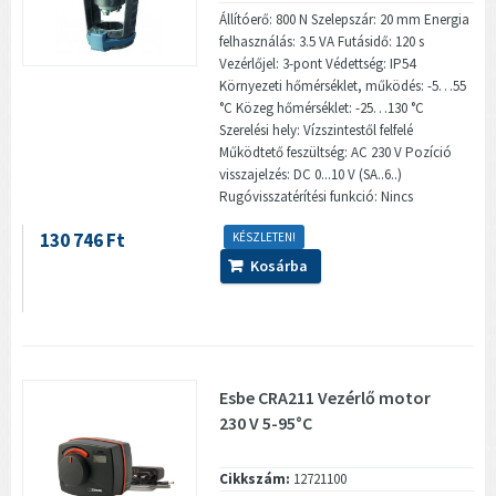
Állítóerő: 800 N Szelepszár: 20 mm Energia
felhasználás: 3.5 VA Futásidő: 120 s
Vezérlőjel: 3-pont Védettség: IP54
Környezeti hőmérséklet, működés: -5…55
°C Közeg hőmérséklet: -25…130 °C
Szerelési hely: Vízszintestől felfelé
Működtető feszültség: AC 230 V Pozíció
visszajelzés: DC 0...10 V (SA..6..)
Rugóvisszatérítési funkció: Nincs
130 746 Ft
KÉSZLETEN!
Kosárba
Esbe CRA211 Vezérlő motor
230 V 5-95°C
Cikkszám:
12721100