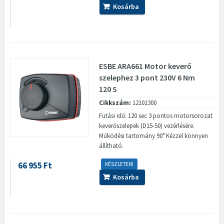
Kosárba
ESBE ARA661 Motor keverő
szelephez 3 pont 230V 6 Nm
120 S
Cikkszám:
12101300
Futási idő: 120 sec 3 pontos motorsorozat
keverőszelepek (D15-50) vezérlésére.
Működési tartomány 90° Kézzel könnyen
állítható.
66 955 Ft
KÉSZLETEN!
Kosárba