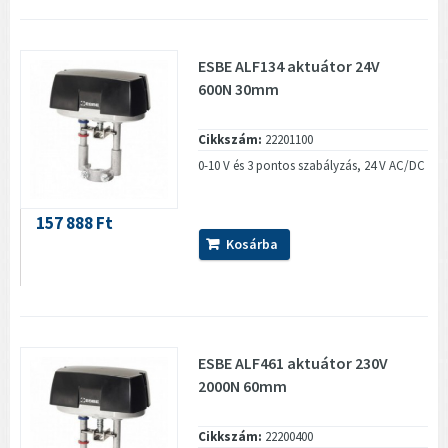
ESBE ALF134 aktuátor 24V
600N 30mm
Cikkszám:
22201100
0-10 V és 3 pontos szabályzás, 24 V AC/DC
157 888 Ft
Kosárba
ESBE ALF461 aktuátor 230V
2000N 60mm
Cikkszám:
22200400