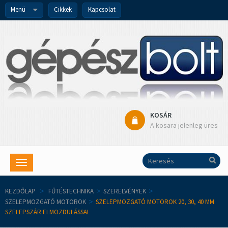
Menü
Cikkek
Kapcsolat
KOSÁR
A kosara jelenleg üres
Toggle
navigation
KEZDŐLAP
>
FŰTÉSTECHNIKA
>
SZERELVÉNYEK
>
SZELEPMOZGATÓ MOTOROK
>
SZELEPMOZGATÓ MOTOROK 20, 30, 40 MM
SZELEPSZÁR ELMOZDULÁSSAL