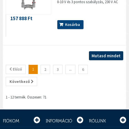
0-10 V és 3 pontos szabályzás, 230 V AC
157 888 Ft
Kosárba
Mutasd mindet
Előző
1
2
3
...
6
Következő
1 - 12 termék. Összesen: 71
FIÓKOM
INFORMÁCIÓ
RÓLUNK