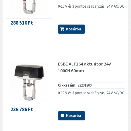
0-10 V és 3 pontos szabályzás, 24 V AC/DC
288 516 Ft
Kosárba
ESBE ALF264 aktuátor 24V
1000N 60mm
Cikkszám:
22201200
0-10 V és 3 pontos szabályzás, 24 V AC/DC
236 786 Ft
Kosárba