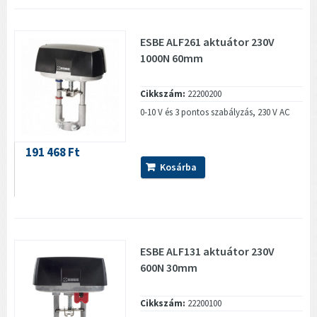
ESBE ALF261 aktuátor 230V
1000N 60mm
Cikkszám:
22200200
0-10 V és 3 pontos szabályzás, 230 V AC
191 468 Ft
Kosárba
ESBE ALF131 aktuátor 230V
600N 30mm
Cikkszám:
22200100