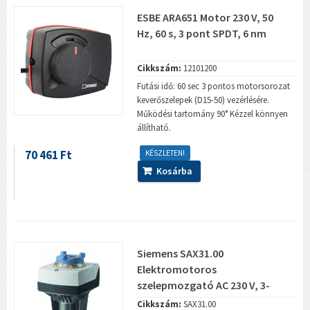
ESBE ARA651 Motor 230 V, 50
Hz, 60 s, 3 pont SPDT, 6 nm
Cikkszám:
12101200
Futási idő: 60 sec 3 pontos motorsorozat
keverőszelepek (D15-50) vezérlésére.
Működési tartomány 90° Kézzel könnyen
állítható.
70 461 Ft
KÉSZLETEN!
Kosárba
Siemens SAX31.00
Elektromotoros
szelepmozgató AC 230 V, 3-
pont, 120 s
Cikkszám:
SAX31.00