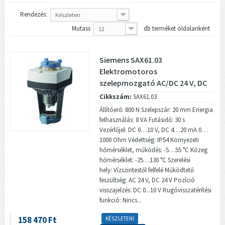
Rendezés:
Készleten
Mutass
db terméket oldalanként
12
Siemens SAX61.03
Elektromotoros
szelepmozgató AC/DC 24 V, DC
0…10 V, 30 s
Cikkszám:
SAX61.03
Állítóerő: 800 N Szelepszár: 20 mm Energia
felhasználás: 8 VA Futásidő: 30 s
Vezérlőjel: DC 0…10 V, DC 4…20 mA 0…
1000 Ohm Védettség: IP54 Környezeti
hőmérséklet, működés: -5…55 °C Közeg
hőmérséklet: -25…130 °C Szerelési
hely: Vízszintestől felfelé Működtető
feszültség: AC 24 V, DC 24 V Pozíció
visszajelzés: DC 0...10 V Rugóvisszatérítési
funkció: Nincs...
158 470 Ft
KÉSZLETEN!