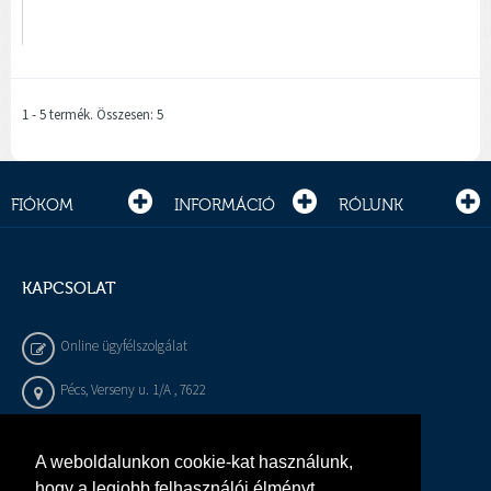
1 - 5 termék. Összesen: 5
FIÓKOM
INFORMÁCIÓ
RÓLUNK
KAPCSOLAT
Online ügyfélszolgálat
Pécs, Verseny u. 1/A , 7622
+36 72 / 450 - 540
A weboldalunkon cookie-kat használunk,
info@gepeszbolt.hu
hogy a legjobb felhasználói élményt