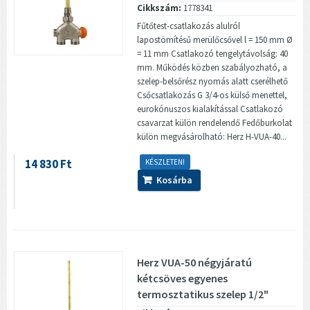
Cikkszám:
1778341
Fűtőtest-csatlakozás alulról
lapostömítésű merülőcsővel l = 150 mm Ø
= 11 mm Csatlakozó tengelytávolság: 40
mm. Működés közben szabályozható, a
szelep-belsőrész nyomás alatt cserélhető
Csőcsatlakozás G 3/4-os külső menettel,
eurokónuszos kialakítással Csatlakozó
csavarzat külön rendelendő Fedőburkolat
külön megvásárolható: Herz H-VUA-40...
14 830 Ft
KÉSZLETEN!
Kosárba
Herz VUA-50 négyjáratú
kétcsöves egyenes
termosztatikus szelep 1/2"