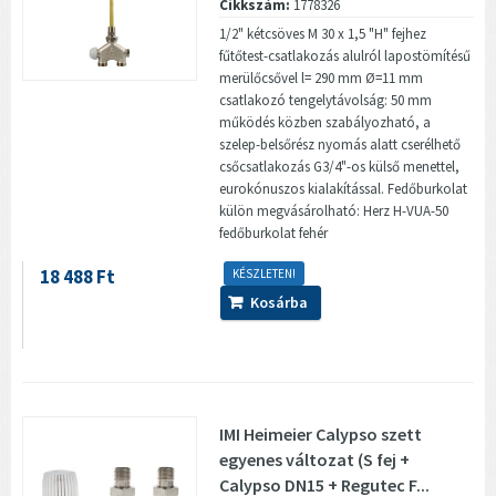
Cikkszám:
1778326
1/2" kétcsöves M 30 x 1,5 "H" fejhez
fűtőtest-csatlakozás alulról lapostömítésű
merülőcsővel l= 290 mm Ø=11 mm
csatlakozó tengelytávolság: 50 mm
működés közben szabályozható, a
szelep-belsőrész nyomás alatt cserélhető
csőcsatlakozás G3/4"-os külső menettel,
eurokónuszos kialakítással. Fedőburkolat
külön megvásárolható: Herz H-VUA-50
fedőburkolat fehér
18 488 Ft
KÉSZLETEN!
Kosárba
IMI Heimeier Calypso szett
egyenes változat (S fej +
Calypso DN15 + Regutec F...