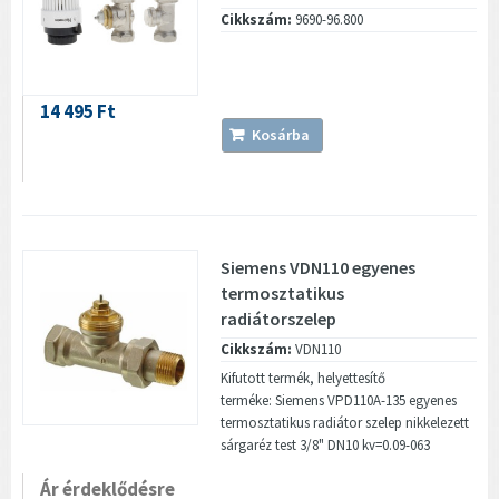
Cikkszám:
9690-96.800
14 495 Ft
Kosárba
Siemens VDN110 egyenes
termosztatikus
radiátorszelep
Cikkszám:
VDN110
Kifutott termék, helyettesítő
terméke: Siemens VPD110A-135 egyenes
termosztatikus radiátor szelep nikkelezett
sárgaréz test 3/8" DN10 kv=0.09-063
Ár érdeklődésre