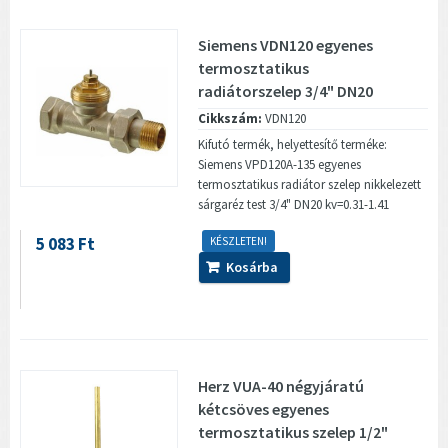
Siemens VDN120 egyenes
termosztatikus
radiátorszelep 3/4" DN20
Cikkszám:
VDN120
Kifutó termék, helyettesítő terméke:
Siemens VPD120A-135 egyenes
termosztatikus radiátor szelep nikkelezett
sárgaréz test 3/4" DN20 kv=0.31-1.41
5 083 Ft
KÉSZLETEN!
Kosárba
Herz VUA-40 négyjáratú
kétcsöves egyenes
termosztatikus szelep 1/2"