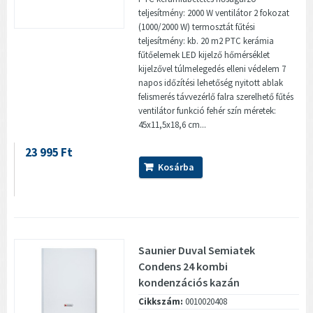
teljesítmény: 2000 W ventilátor 2 fokozat
(1000/2000 W) termosztát fűtési
teljesítmény: kb. 20 m2 PTC kerámia
fűtőelemek LED kijelző hőmérséklet
kijelzővel túlmelegedés elleni védelem 7
napos időzítési lehetőség nyitott ablak
felismerés távvezérlő falra szerelhető fűtés
ventilátor funkció fehér szín méretek:
45x11,5x18,6 cm...
23 995 Ft
Kosárba
Saunier Duval Semiatek
Condens 24 kombi
kondenzációs kazán
Cikkszám:
0010020408