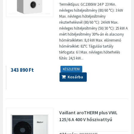
Terméktípus: GC2300iW 24 P 23 Min.
névleges hőteljesítmény (80/60 °C): 3 kW
Max. névleges hőteljesítmény
részterhelésnél (80/60 °C): 24 kW Max.
névleges hőteljesítmény (50/30 °C): 25 kW A
mért hőteljesítmény 30%-án és alacsony
hőmérsékleten: 8,0 kW Max. előremenő
hőmérséklet: 82°C Tágulási tartály
térfogata: 6 l Max. névleges hőterhelés
fűtés: 24,5 kW...
343 890 Ft
KÉSZLETEN!
Kosárba
Vaillant aroTHERM plus VWL
125/6 A 400 V hőszivattyú