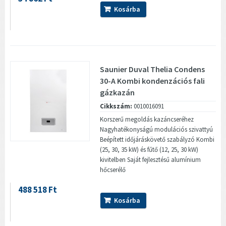
Kosárba
Saunier Duval Thelia Condens
30-A Kombi kondenzációs fali
gázkazán
Cikkszám:
0010016091
Korszerű megoldás kazáncseréhez
Nagyhatékonyságú modulációs szivattyú
Beépített időjáráskövető szabályzó Kombi
(25, 30, 35 kW) és fűtő (12, 25, 30 kW)
kivitelben Saját fejlesztésű alumínium
hőcserélő
488 518 Ft
Kosárba