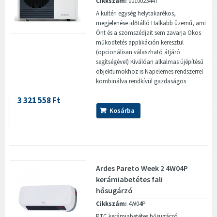
Cikkszám:
0010023447
A kültéri egység helytakarékos,
megjelenése időtálló Halkabb üzemű, ami
Önt és a szomszédjait sem zavarja Okos
működtetés applikáción keresztül
(opcionálisan válaszható átjáró
segítségével) Kiválóan alkalmas újépítésű
objektumokhoz is Napelemes rendszerrel
kombinálva rendkívül gazdaságos
3 321 558 Ft
Kosárba
Ardes Pareto Week 2 4W04P
kerámiabetétes fali
hősugárzó
Cikkszám:
4W04P
PTC kerámiabetétes hősugárzó