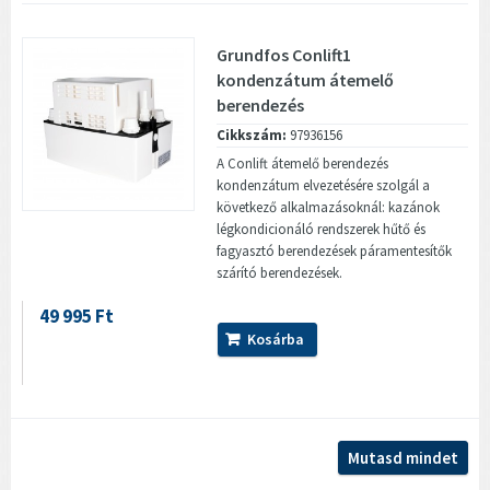
Grundfos Conlift1
kondenzátum átemelő
berendezés
Cikkszám:
97936156
A Conlift átemelő berendezés
kondenzátum elvezetésére szolgál a
következő alkalmazásoknál: kazánok
légkondicionáló rendszerek hűtő és
fagyasztó berendezések páramentesítők
szárító berendezések.
49 995 Ft
Kosárba
Mutasd mindet