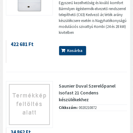
Egyszerű kezelhetőség és kiváló komfort
Bármilyen égéstermék-elvezető rendszerrel
telepíthető (C63) Kedvező ár/érték arány
készülékcsere esetén is Nagyhatékonyságú
modulációs szivattyú Kombi (24 és 28 kW)
kivitelben
422 681 Ft
Kosárba
Saunier Duval Szerelőpanel
Isofast 21 Condens
készülékekhez
Cikkszám:
0020210872
34 862 Ft