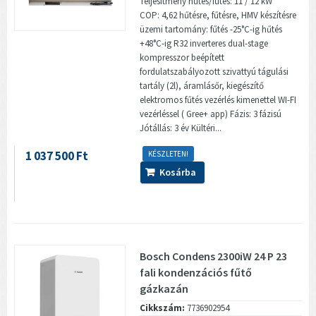
Teljesítmény hűtés/fűtés: 11 / 12 kW
COP: 4,62 hűtésre, fűtésre, HMV készítésre
üzemi tartomány: fűtés -25°C-ig hűtés
+48°C-ig R32 inverteres dual-stage
kompresszor beépített
fordulatszabályozott szivattyú tágulási
tartály (2l), áramlásőr, kiegészítő
elektromos fűtés vezérlés kimenettel WI-FI
vezérléssel ( Gree+ app) Fázis: 3 fázisú
Jótállás: 3 év Kültéri...
1 037 500 Ft
KÉSZLETEN!
Kosárba
Bosch Condens 2300iW 24 P 23
fali kondenzációs fűtő
gázkazán
Cikkszám:
7736902954