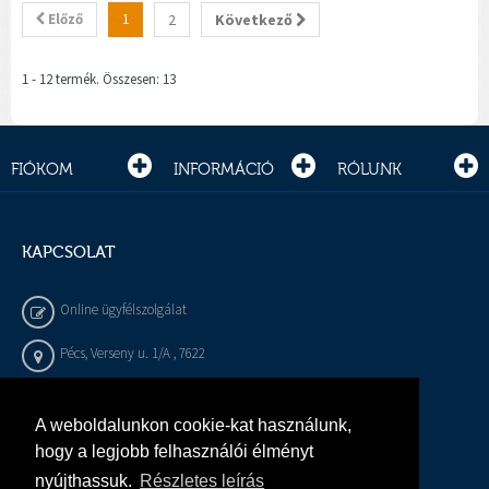
Előző
1
2
Következő
1 - 12 termék. Összesen: 13
FIÓKOM
INFORMÁCIÓ
RÓLUNK
KAPCSOLAT
Online ügyfélszolgálat
Pécs, Verseny u. 1/A , 7622
+36 72 / 450 - 540
A weboldalunkon cookie-kat használunk,
info@gepeszbolt.hu
hogy a legjobb felhasználói élményt
nyújthassuk.
Részletes leírás