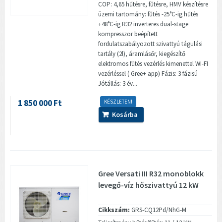
COP: 4,65 hűtésre, fűtésre, HMV készítésre
üzemi tartomány: fűtés -25°C-ig hűtés
+48°C-ig R32 inverteres dual-stage
kompresszor beépített
fordulatszabályozott szivattyú tágulási
tartály (2l), áramlásőr, kiegészítő
elektromos fűtés vezérlés kimenettel WI-FI
vezérléssel ( Gree+ app) Fázis: 3 fázisú
Jótállás: 3 év...
1 850 000 Ft
KÉSZLETEN!
Kosárba
Gree Versati III R32 monoblokk
levegő-víz hőszivattyú 12 kW
Cikkszám:
GRS-CQ12Pd/NhG-M