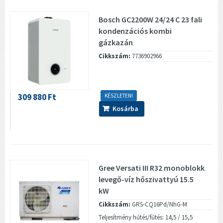
Bosch GC2200W 24/24 C 23 fali
kondenzációs kombi
gázkazán
Cikkszám:
7736902966
309 880 Ft
KÉSZLETEN!
Kosárba
Gree Versati III R32 monoblokk
levegő-víz hőszivattyú 15.5
kW
Cikkszám:
GRS-CQ16Pd/NhG-M
Teljesítmény hűtés/fűtés: 14,5 / 15,5