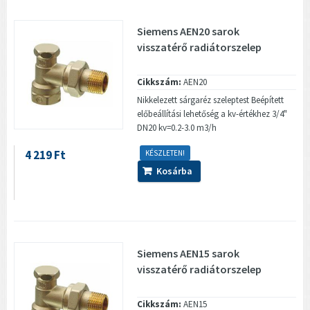
Siemens AEN20 sarok
visszatérő radiátorszelep
Cikkszám:
AEN20
Nikkelezett sárgaréz szeleptest Beépített
előbeállítási lehetőség a kv-értékhez 3/4"
DN20 kv=0.2-3.0 m3/h
4 219 Ft
KÉSZLETEN!
Kosárba
Siemens AEN15 sarok
visszatérő radiátorszelep
Cikkszám:
AEN15