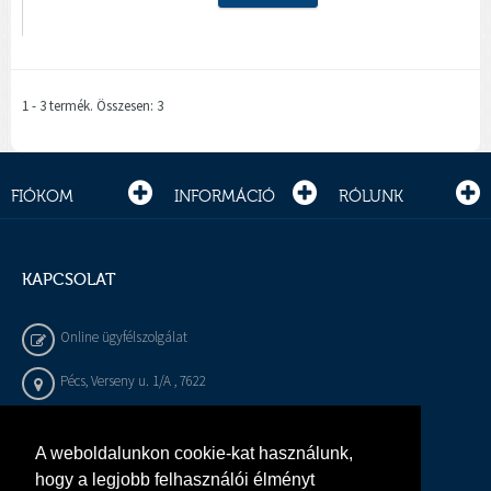
1 - 3 termék. Összesen: 3
FIÓKOM
INFORMÁCIÓ
RÓLUNK
KAPCSOLAT
Online ügyfélszolgálat
Pécs, Verseny u. 1/A , 7622
+36 72 / 450 - 540
A weboldalunkon cookie-kat használunk,
info@gepeszbolt.hu
hogy a legjobb felhasználói élményt