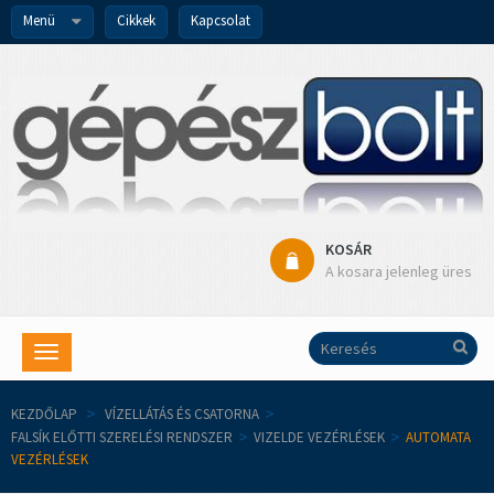
Menü
Cikkek
Kapcsolat
KOSÁR
A kosara jelenleg üres
Toggle
navigation
KEZDŐLAP
>
VÍZELLÁTÁS ÉS CSATORNA
>
FALSÍK ELŐTTI SZERELÉSI RENDSZER
>
VIZELDE VEZÉRLÉSEK
>
AUTOMATA
VEZÉRLÉSEK