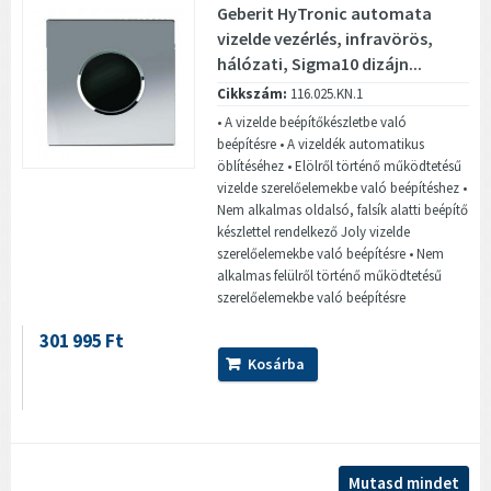
Geberit HyTronic automata
vizelde vezérlés, infravörös,
hálózati, Sigma10 dizájn...
Cikkszám:
116.025.KN.1
• A vizelde beépítőkészletbe való
beépítésre • A vizeldék automatikus
öblítéséhez • Elölről történő működtetésű
vizelde szerelőelemekbe való beépítéshez •
Nem alkalmas oldalsó, falsík alatti beépítő
készlettel rendelkező Joly vizelde
szerelőelemekbe való beépítésre • Nem
alkalmas felülről történő működtetésű
szerelőelemekbe való beépítésre
301 995 Ft
Kosárba
Mutasd mindet