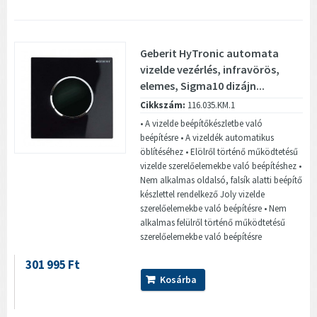
Geberit HyTronic automata
vizelde vezérlés, infravörös,
elemes, Sigma10 dizájn...
Cikkszám:
116.035.KM.1
• A vizelde beépítőkészletbe való
beépítésre • A vizeldék automatikus
öblítéséhez • Elölről történő működtetésű
vizelde szerelőelemekbe való beépítéshez •
Nem alkalmas oldalsó, falsík alatti beépítő
készlettel rendelkező Joly vizelde
szerelőelemekbe való beépítésre • Nem
alkalmas felülről történő működtetésű
szerelőelemekbe való beépítésre
301 995 Ft
Kosárba