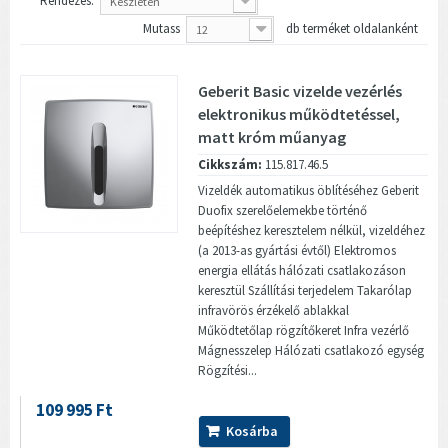
Rendezés:
Készleten
Mutass
db terméket oldalanként
12
Geberit Basic vizelde vezérlés
elektronikus működtetéssel,
matt króm műanyag
Cikkszám:
115.817.46.5
Vizeldék automatikus öblítéséhez Geberit
Duofix szerelőelemekbe történő
beépítéshez keresztelem nélkül, vizeldéhez
(a 2013-as gyártási évtől) Elektromos
energia ellátás hálózati csatlakozáson
keresztül Szállítási terjedelem Takarólap
infravörös érzékelő ablakkal
Működtetőlap rögzítőkeret Infra vezérlő
Mágnesszelep Hálózati csatlakozó egység
Rögzítési...
109 995 Ft
Kosárba