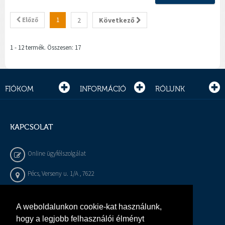
Előző
1
2
Következő
1 - 12 termék. Összesen: 17
FIÓKOM
INFORMÁCIÓ
RÓLUNK
KAPCSOLAT
Online ügyfélszolgálat
Pécs, Verseny u. 1/A , 7622
+36 72 / 450 - 540
A weboldalunkon cookie-kat használunk,
info@gepeszbolt.hu
hogy a legjobb felhasználói élményt