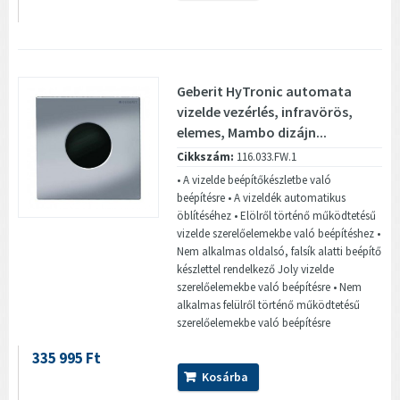
Geberit HyTronic automata
vizelde vezérlés, infravörös,
elemes, Mambo dizájn...
Cikkszám:
116.033.FW.1
• A vizelde beépítőkészletbe való
beépítésre • A vizeldék automatikus
öblítéséhez • Elölről történő működtetésű
vizelde szerelőelemekbe való beépítéshez •
Nem alkalmas oldalsó, falsík alatti beépítő
készlettel rendelkező Joly vizelde
szerelőelemekbe való beépítésre • Nem
alkalmas felülről történő működtetésű
szerelőelemekbe való beépítésre
335 995 Ft
Kosárba