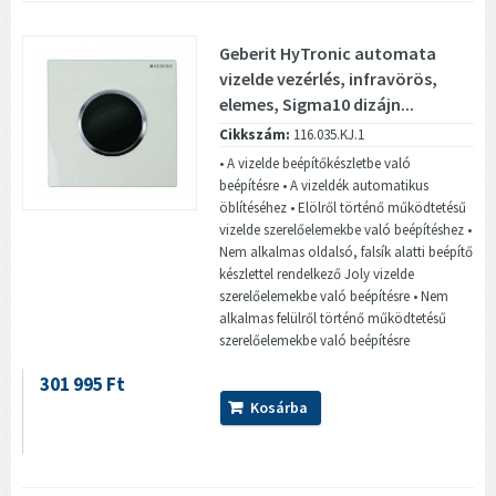
Geberit HyTronic automata
vizelde vezérlés, infravörös,
elemes, Sigma10 dizájn...
Cikkszám:
116.035.KJ.1
• A vizelde beépítőkészletbe való
beépítésre • A vizeldék automatikus
öblítéséhez • Elölről történő működtetésű
vizelde szerelőelemekbe való beépítéshez •
Nem alkalmas oldalsó, falsík alatti beépítő
készlettel rendelkező Joly vizelde
szerelőelemekbe való beépítésre • Nem
alkalmas felülről történő működtetésű
szerelőelemekbe való beépítésre
301 995 Ft
Kosárba