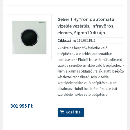
Geberit HyTronic automata
vizelde vezérlés, infravörös,
elemes, Sigma10 dizájn...
Cikkszám:
116.035.KL.1
• A vizelde beépítőkészletbe való
beépítésre • A vizeldék automatikus
öblítéséhez • Elölről történő működtetésű
vizelde szerelőelemekbe való beépítéshez •
Nem alkalmas oldalsó, falsík alatti beépítő
készlettel rendelkező Joly vizelde
szerelőelemekbe való beépítésre • Nem
alkalmas felülről történő működtetésű
szerelőelemekbe való beépítésre
301 995 Ft
Kosárba