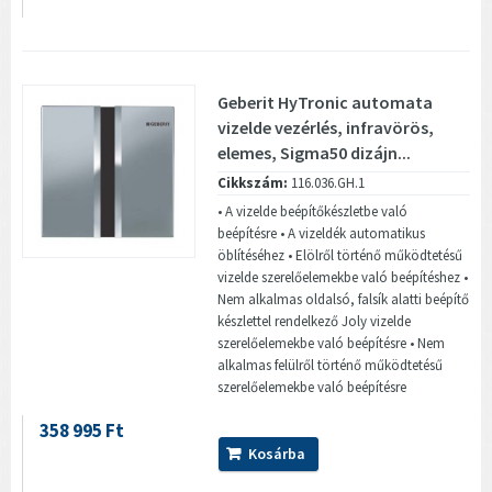
Geberit HyTronic automata
vizelde vezérlés, infravörös,
elemes, Sigma50 dizájn...
Cikkszám:
116.036.GH.1
• A vizelde beépítőkészletbe való
beépítésre • A vizeldék automatikus
öblítéséhez • Elölről történő működtetésű
vizelde szerelőelemekbe való beépítéshez •
Nem alkalmas oldalsó, falsík alatti beépítő
készlettel rendelkező Joly vizelde
szerelőelemekbe való beépítésre • Nem
alkalmas felülről történő működtetésű
szerelőelemekbe való beépítésre
358 995 Ft
Kosárba