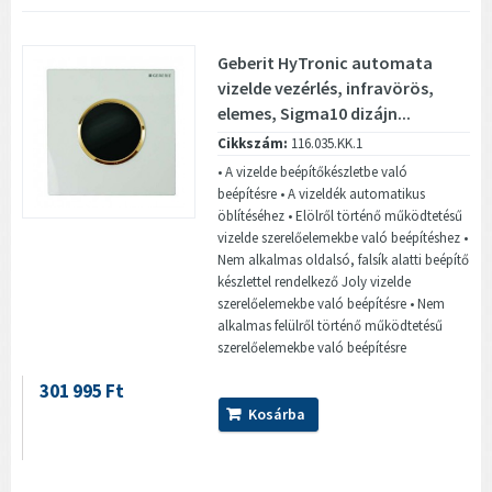
Geberit HyTronic automata
vizelde vezérlés, infravörös,
elemes, Sigma10 dizájn...
Cikkszám:
116.035.KK.1
• A vizelde beépítőkészletbe való
beépítésre • A vizeldék automatikus
öblítéséhez • Elölről történő működtetésű
vizelde szerelőelemekbe való beépítéshez •
Nem alkalmas oldalsó, falsík alatti beépítő
készlettel rendelkező Joly vizelde
szerelőelemekbe való beépítésre • Nem
alkalmas felülről történő működtetésű
szerelőelemekbe való beépítésre
301 995 Ft
Kosárba