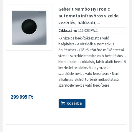
Geberit Mambo HyTronic
automata infravörös vizelde
vezérlés, hálózati,...
Cikkszám:
116.023.FW.1
• A vizelde beépítőkészletbe való
beépítésre • A vizeldék automatikus
öblítéséhez • Elölről történő működtetésű
vizelde szerelőelemekbe való beépítéshez •
Nem alkalmas oldalsó, falsík alatti beépítő
készlettel rendelkező Joly vizelde
szerelőelemekbe való beépítésre • Nem
alkalmas felülről történő működtetésű
szerelőelemekbe való beépítésre
299 995 Ft
Kosárba