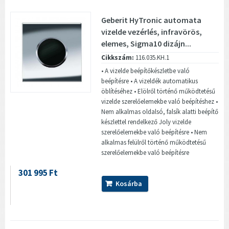
Geberit HyTronic automata
vizelde vezérlés, infravörös,
elemes, Sigma10 dizájn...
Cikkszám:
116.035.KH.1
• A vizelde beépítőkészletbe való
beépítésre • A vizeldék automatikus
öblítéséhez • Elölről történő működtetésű
vizelde szerelőelemekbe való beépítéshez •
Nem alkalmas oldalsó, falsík alatti beépítő
készlettel rendelkező Joly vizelde
szerelőelemekbe való beépítésre • Nem
alkalmas felülről történő működtetésű
szerelőelemekbe való beépítésre
301 995 Ft
Kosárba