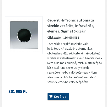
Geberit HyTronic automata
vizelde vezérlés, infravörös,
elemes, Sigma10 dizájn...
Cikkszám:
116.035.KN.1
• A vizelde beépítőkészletbe való
beépítésre • A vizeldék automatikus
öblítéséhez • Elölről történő működtetésű
vizelde szerelőelemekbe való beépítéshez •
Nem alkalmas oldalsó, falsík alatti beépítő
készlettel rendelkező Joly vizelde
szerelőelemekbe való beépítésre • Nem
alkalmas felülről történő működtetésű
szerelőelemekbe való beépítésre
301 995 Ft
Kosárba