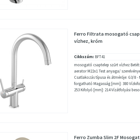
Ferro Filtrata mosogató csap
vízhez, króm
Cikkszám:
BFT41
mosogató csaptelep szűrt vízhez Betét:
aerator M22x1 Test anyaga/ szerelvény
Csatlakozás típusa és átmérője: G3/8 - 
forgatható Magasság [mm]: 380 Vízki
253 Kifolyó [mm]: 214 Vízátfolyási beso
Ferro Zumba Slim 2F Mosogat