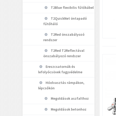
T2Blue flexibilis fűtőkábel
T2QuickNet öntapadó
fűtőháló
T2Red önszabályozó
rendszer
T2Red T2Reflectával
önszabályozó rendszer
Ereszcsatornák és
lefolyócsövek fagyvédelme
Hóolvasztás rámpákon,
lépcsőkön
Megoldások aszfalthoz
Megoldások betonhoz