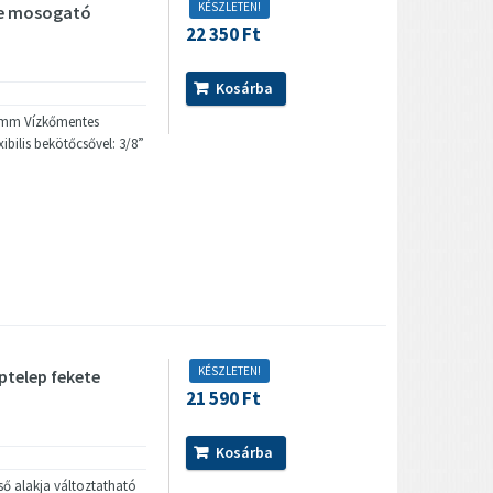
KÉSZLETEN!
te mosogató
22 350 Ft
Kosárba
0 mm Vízkőmentes
xibilis bekötőcsővel: 3/8”
KÉSZLETEN!
ptelep fekete
21 590 Ft
Kosárba
cső alakja változtatható