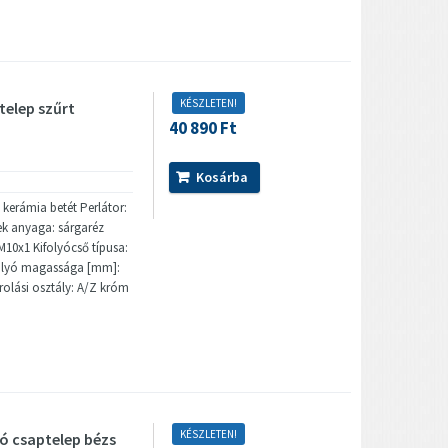
KÉSZLETEN!
telep szűrt
40 890 Ft
Kosárba
 kerámia betét Perlátor:
ek anyaga: sárgaréz
M10x1 Kifolyócső típusa:
folyó magassága [mm]:
rolási osztály: A/Z króm
KÉSZLETEN!
ó csaptelep bézs