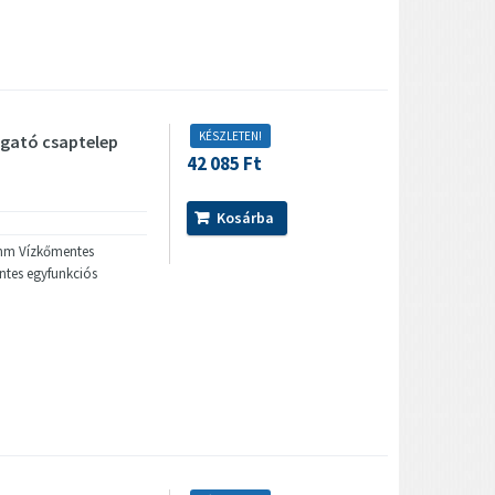
KÉSZLETEN!
gató csaptelep
42 085 Ft
Kosárba
 mm Vízkőmentes
ntes egyfunkciós