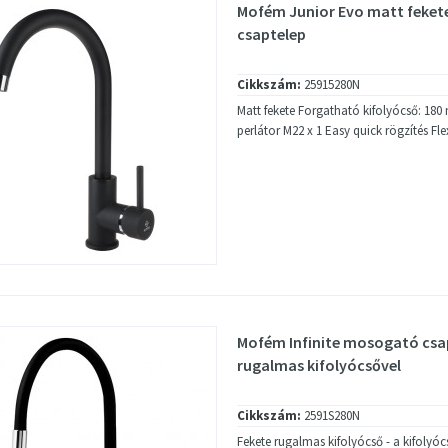
Mofém Junior Evo matt feke
csaptelep
Cikkszám:
25915280N
Matt fekete Forgatható kifolyócső: 18
perlátor M22 x 1 Easy quick rögzítés Fle
Mofém Infinite mosogató csa
rugalmas kifolyócsővel
Cikkszám:
2591S280N
Fekete rugalmas kifolyócső - a kifolyó