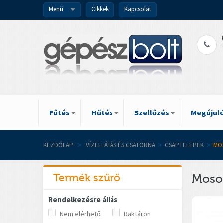
Menü
Cikkek
Kapcsolat
Fűtés
Hűtés
Szellőzés
Megújuló
KEZDŐLAP
>
VÍZELLÁTÁS ÉS CSATORNA
>
CSAPTELEPEK
>
MO
Termék szűrő
Moso
Rendelkezésre állás
Nem elérhető
Raktáron