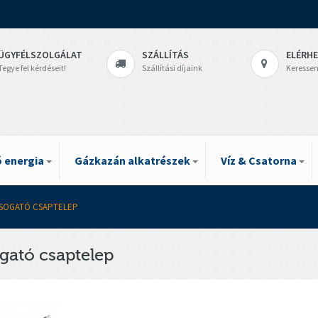
ÜGYFÉLSZOLGÁLAT
SZÁLLÍTÁS
ELÉRH
Tegye fel kérdéseit!
Szállítási díjaink
Keressen
 energia
Gázkazán alkatrészek
Víz & Csatorna
SOGATÓ CSAPTELEP
gató csaptelep