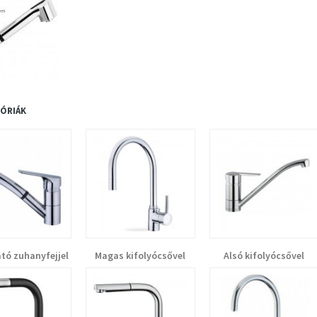
ÓRIÁK
tó zuhanyfejjel
Magas kifolyócsővel
Alsó kifolyócsővel