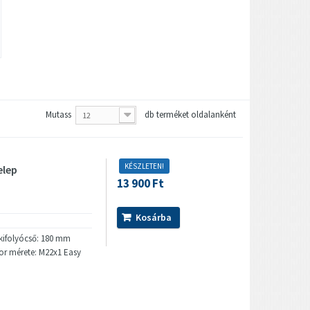
Mutass
db terméket oldalanként
12
KÉSZLETEN!
elep
13 900 Ft
Kosárba
ifolyócső: 180 mm
tor mérete: M22x1 Easy