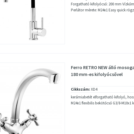
Forgatható kifolyócső: 200 mm Vízkőme
Perlátor mérete: M24x1 Easy quick rögz
Ferro RETRO NEW álló mosoga
180 mm-es kifolyócsővel
Cikkszám:
XD4
kerámiabetét elforgatható kifolyó, ho
M24x1 flexibilis bekötőcső G3/8-M10x1