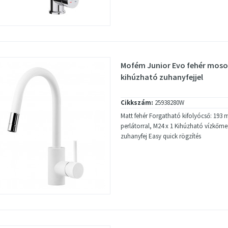
Mofém Junior Evo fehér moso
kihúzható zuhanyfejjel
Cikkszám:
25938280W
Matt fehér Forgatható kifolyócső: 193
perlátorral, M24 x 1 Kihúzható vízkőme
zuhanyfej Easy quick rögzítés