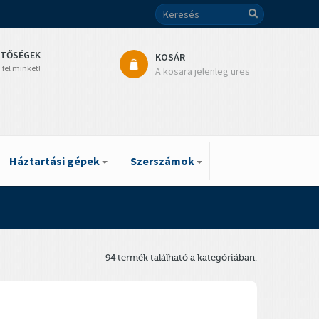
ETŐSÉGEK
KOSÁR
 fel minket!
A kosara jelenleg üres
Háztartási gépek
Szerszámok
94 termék található a kategóriában.