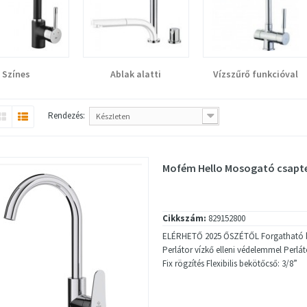
Színes
Ablak alatti
Vízszűrő funkcióval
Rendezés:
Készleten
Mofém Hello Mosogató csapt
Cikkszám:
829152800
ELÉRHETŐ 2025 ŐSZÉTŐL Forgatható k
Perlátor vízkő elleni védelemmel Perlá
Fix rögzítés Flexibilis bekötőcső: 3/8”