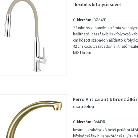
flexibilis kifolyócsővel
Cikkszám:
BZA43P
2 funkciós zuhanyfej kerámia szabály
hajlítható, bézs flexibilis kifolyócső ki
cm között szabadon állítható kifolyó
42 cm között szabadon állítható flexibi
M8x1 króm
Ferro Antica antik bronz áll
csaptelep
Cikkszám:
BAI4BR
kerámia szabályozó betét perlátor M24
kifolyócső flexibilis bekötőcső G3/8 - 