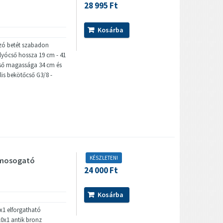
28 995 Ft
Kosárba
ozó betét szabadon
folyócső hossza 19 cm - 41
cső magassága 34 cm és
lis bekötőcső G3/8 -
KÉSZLETEN!
ó mosogató
24 000 Ft
Kosárba
x1 elforgatható
M10x1 antik bronz