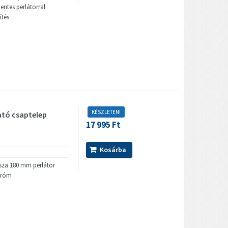
ntes perlátorral
ítés
KÉSZLETEN!
tó csaptelep
17 995 Ft
Kosárba
ssza 180 mm perlátor
 króm