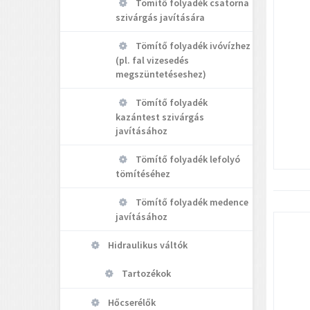
Tömítő folyadék csatorna
szivárgás javítására
Tömítő folyadék ivóvízhez
(pl. fal vizesedés
megszüntetéseshez)
Tömítő folyadék
kazántest szivárgás
javításához
Tömítő folyadék lefolyó
tömítéséhez
Tömítő folyadék medence
javításához
Hidraulikus váltók
Tartozékok
Hőcserélők