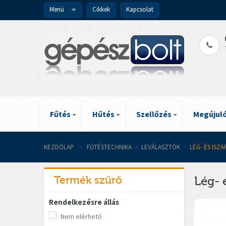
Menü
Cikkek
Kapcsolat
Fűtés
Hűtés
Szellőzés
Megújuló
KEZDŐLAP
>
FŰTÉSTECHNIKA
>
LEVÁLASZTÓK
>
LÉG- ÉS ISZ
Termék szűrő
Lég- 
Rendelkezésre állás
Nem elérhető