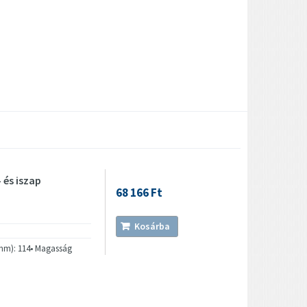
 és iszap
68 166 Ft
Kosárba
 (mm): 114• Magasság