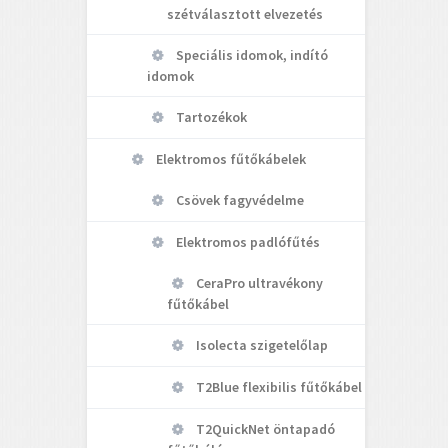
szétválasztott elvezetés
Speciális idomok, indító
idomok
Tartozékok
Elektromos fűtőkábelek
Csövek fagyvédelme
Elektromos padlófűtés
CeraPro ultravékony
fűtőkábel
Isolecta szigetelőlap
T2Blue flexibilis fűtőkábel
T2QuickNet öntapadó