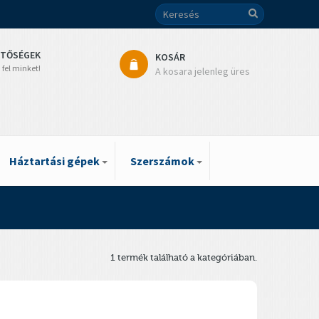
ETŐSÉGEK
KOSÁR
 fel minket!
A kosara jelenleg üres
Háztartási gépek
Szerszámok
1 termék található a kategóriában.