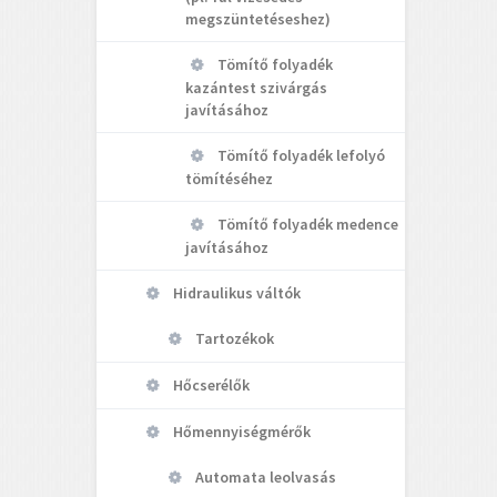
megszüntetéseshez)
Tömítő folyadék
kazántest szivárgás
javításához
Tömítő folyadék lefolyó
tömítéséhez
Tömítő folyadék medence
javításához
Hidraulikus váltók
Tartozékok
Hőcserélők
Hőmennyiségmérők
Automata leolvasás