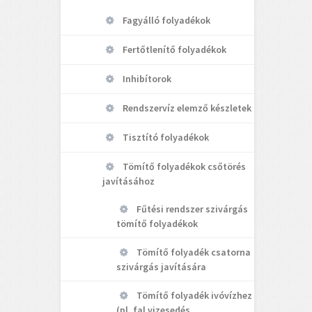
Fagyálló folyadékok
Fertőtlenítő folyadékok
Inhibítorok
Rendszervíz elemző készletek
Tisztító folyadékok
Tömítő folyadékok csőtörés
javításához
Fűtési rendszer szivárgás
tömítő folyadékok
Tömítő folyadék csatorna
szivárgás javítására
Tömítő folyadék ivóvízhez
(pl. fal vizesedés