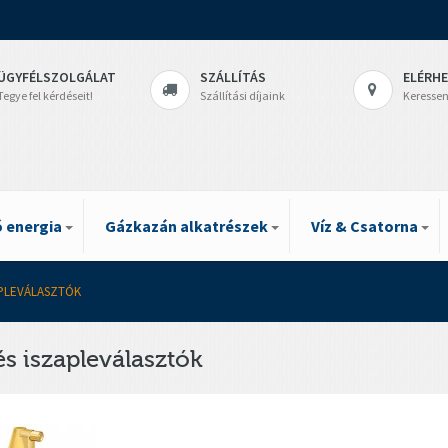
ÜGYFÉLSZOLGÁLAT
SZÁLLÍTÁS
ELÉRH
Tegye fel kérdéseit!
Szállítási díjaink
Keressen
 energia
Gázkazán alkatrészek
Víz & Csatorna
APLEVÁLASZTÓK
és iszapleválasztók