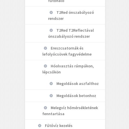
fűtőháló
T2Red önszabályozó
rendszer
T2Red T2Reflectával
önszabályozó rendszer
Ereszcsatornák és
lefolyócsövek fagyvédelme
Hóolvasztás rámpákon,
lépcsőkön
Megoldások aszfalthoz
Megoldások betonhoz
Melegvíz hőmérsékletének
fenntartása
Fűtővíz kezelés