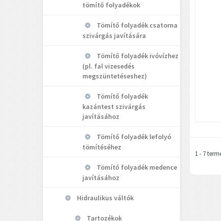
tömítő folyadékok
Tömítő folyadék csatorna
szivárgás javítására
Tömítő folyadék ivóvízhez
(pl. fal vizesedés
megszüntetéseshez)
Tömítő folyadék
kazántest szivárgás
javításához
Tömítő folyadék lefolyó
tömítéséhez
1 - 7 term
Tömítő folyadék medence
javításához
Hidraulikus váltók
Tartozékok