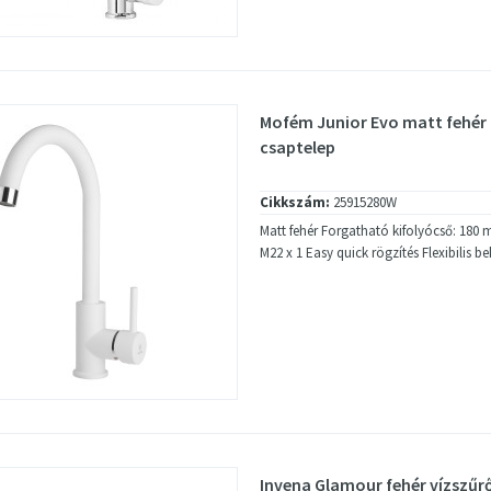
Mofém Junior Evo matt fehé
csaptelep
Cikkszám:
25915280W
Matt fehér Forgatható kifolyócső: 180
M22 x 1 Easy quick rögzítés Flexibilis b
Invena Glamour fehér vízszűr