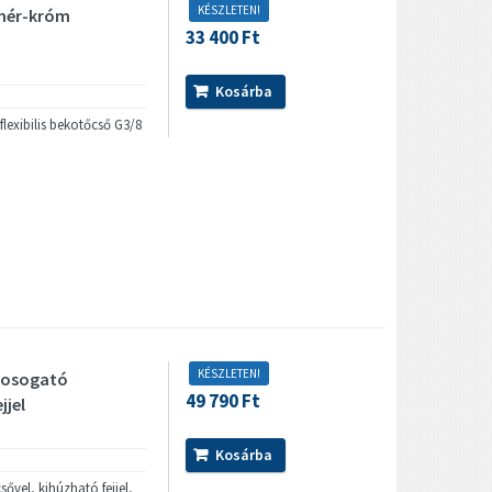
KÉSZLETEN!
ehér-króm
33 400 Ft
Kosárba
flexibilis bekotőcső G3/8
KÉSZLETEN!
 mosogató
49 790 Ft
jjel
Kosárba
ővel, kihúzható fejjel,