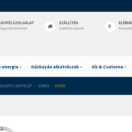
ÜGYFÉLSZOLGÁLAT
SZÁLLÍTÁS
ELÉRH
Tegye fel kérdéseit!
Szállítási díjaink
Keressen
 energia
Gázkazán alkatrészek
Víz & Csatorna
SOGATÓ CSAPTELEP
>
SZÍNES
>
FEHÉR
r