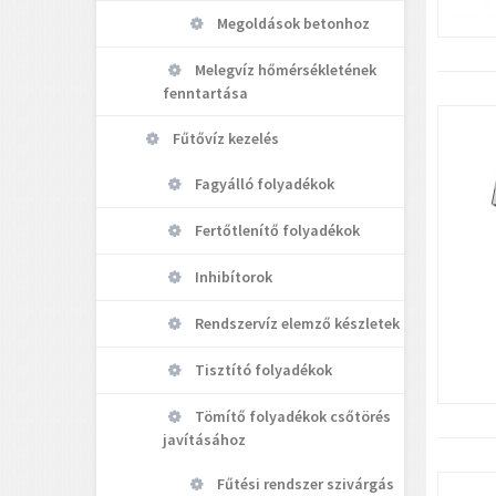
Megoldások betonhoz
Melegvíz hőmérsékletének
fenntartása
Fűtővíz kezelés
Fagyálló folyadékok
Fertőtlenítő folyadékok
Inhibítorok
Rendszervíz elemző készletek
Tisztító folyadékok
Tömítő folyadékok csőtörés
javításához
Fűtési rendszer szivárgás