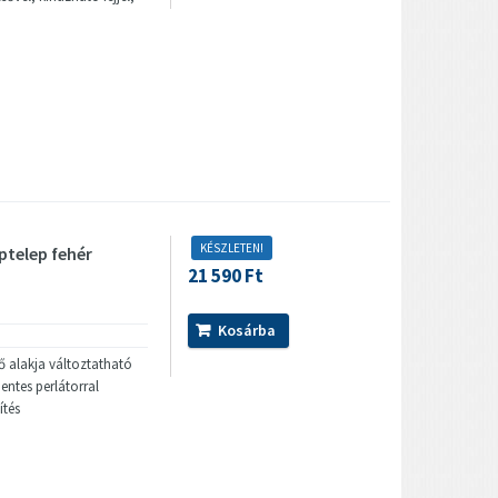
KÉSZLETEN!
ptelep fehér
21 590 Ft
Kosárba
ső alakja változtatható
ntes perlátorral
ítés