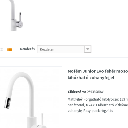
Rendezés:
Készleten
Mofém Junior Evo fehér moso
kihúzható zuhanyfejjel
Cikkszám:
25938280W
Matt fehér Forgatható kifolyócső: 193
perlátorral, M24 x 1 Kihúzható vízkőme
zuhanyfej Easy quick rögzítés