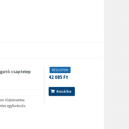
KÉSZLETEN!
gató csaptelep
42 085 Ft
Kosárba
 mm Vízkőmentes
ntes egyfunkciós