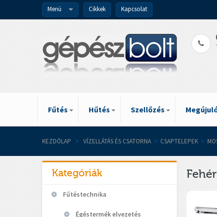
Menü
Cikkek
Kapcsolat
Fűtés
Hűtés
Szellőzés
Megújuló
KEZDŐLAP
>
VÍZELLÁTÁS ÉS CSATORNA
>
CSAPTELEPEK
>
MO
Kategóriák
Fehé
Fűtéstechnika
Égéstermék elvezetés