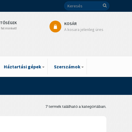
ETŐSÉGEK
KOSÁR
 fel minket!
A kosara jelenleg üres
Háztartási gépek
Szerszámok
7 termék található a kategóriában.