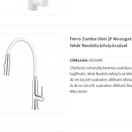
Ferro Zumba Slim 2F Mosogat
fehér flexibilis kifolyócsővel
Cikkszám:
BZA43W
2 funkciós zuhanyfej kerámia szabály
hajlítható, fehér flexibilis kifolyócső k
41 cm között szabadon állítható kifo
és 42 cm között szabadon állítható flex
M8x1 króm