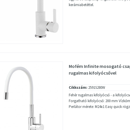
kerámiabetéttel.
Mofém Infinite mosogató csa
rugalmas kifolyócsővel
Cikkszám:
2591S280W
Fehér rugalmas kifolyócső - a kifolyóc
Forgatható kifolyócső: 200 mm Vízkőme
Perlátor mérete: M24x1 Easy quick rögz