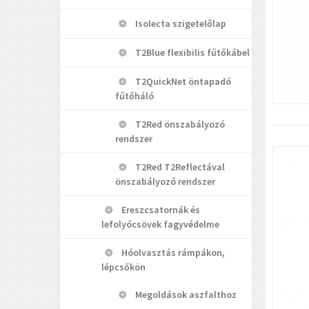
Isolecta szigetelőlap
T2Blue flexibilis fűtőkábel
T2QuickNet öntapadó
fűtőháló
T2Red önszabályozó
rendszer
T2Red T2Reflectával
önszabályozó rendszer
Ereszcsatornák és
lefolyócsövek fagyvédelme
Hóolvasztás rámpákon,
lépcsőkön
Megoldások aszfalthoz