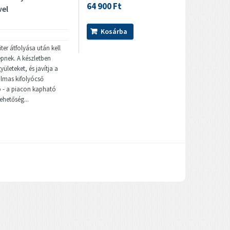
64 900 Ft
vel
Kosárba
ter átfolyása után kell
epnek. A készletben
yületeket, és javítja a
galmas kifolyócső
ó - a piacon kapható
ehetőség...