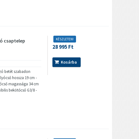
KÉSZLETEN!
ó csaptelep
28 995 Ft
Kosárba
ozó betét szabadon
ifolyócső hossza 19 cm -
lyócső magassága 34 cm
ibilis bekötőcső G3/8 -