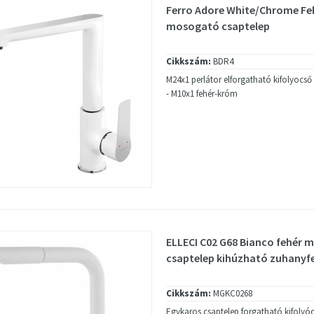
Ferro Adore White/Chrome F
mosogató csaptelep
Cikkszám:
BDR4
M24x1 perlátor elforgatható kifolyocső 
- M10x1 fehér-króm
ELLECI C02 G68 Bianco fehér
csaptelep kihúzható zuhanyfe
Cikkszám:
MGKC0268
Egykaros csaptelep forgatható kifolyócs