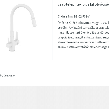
csaptelep flexibilis kifolyócső
Cikkszám:
BZ-02-F02-V
fehér A szűrőt hathavonta vagy 10 000 li
cserélni. A vízszűrő tartozéka a csaptel
használt szénszűrő eltávolítja a klórveg
csapvíz ízét, szagát és tisztaságát. ru
alakemlékezettel univerzális csatlakoz
szűrők csatlakoztatásának lehetősége l
ék. Összesen: 7