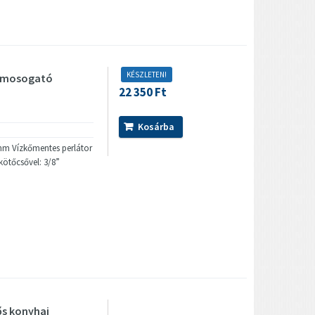
KÉSZLETEN!
r mosogató
22 350 Ft
Kosárba
 mm Vízkőmentes perlátor
ekötőcsővel: 3/8”
ős konyhai