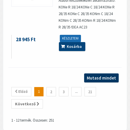
Alábbi készülékekben alkalmazható:
KONe R 18/24 KONe C 18/24 KONe R
28/35 KONe C 28/35 KONm C 18/24
KONm C 28/35 KONm R 18/24 KONm
R 28/35 !DEA AC23
28 945 Ft
KÉSZLETEN!
Kosárba
Mutasd mindet
Előző
1
2
3
...
21
Következő
1 - 12 termék. Összesen: 251