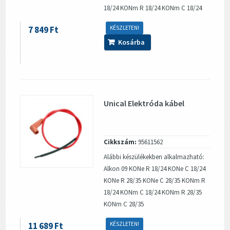
18/24 KONm R 18/24 KONm C 18/24
7 849 Ft
KÉSZLETEN!
Kosárba
Unical Elektróda kábel
Cikkszám:
95611562
Alábbi készülékekben alkalmazható:
Alkon 09 KONe R 18/24 KONe C 18/24
KONe R 28/35 KONe C 28/35 KONm R
18/24 KONm C 18/24 KONm R 28/35
KONm C 28/35
11 689 Ft
KÉSZLETEN!