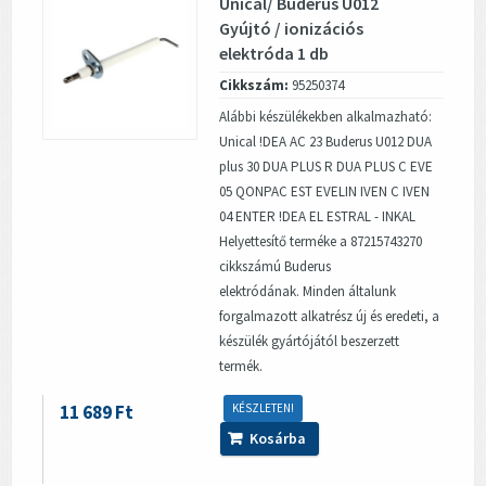
Unical/ Buderus U012
Gyújtó / ionizációs
elektróda 1 db
Cikkszám:
95250374
Alábbi készülékekben alkalmazható:
Unical !DEA AC 23 Buderus U012 DUA
plus 30 DUA PLUS R DUA PLUS C EVE
05 QONPAC EST EVELIN IVEN C IVEN
04 ENTER !DEA EL ESTRAL - INKAL
Helyettesítő terméke a 87215743270
cikkszámú Buderus
elektródának. Minden általunk
forgalmazott alkatrész új és eredeti, a
készülék gyártójától beszerzett
termék.
11 689 Ft
KÉSZLETEN!
Kosárba