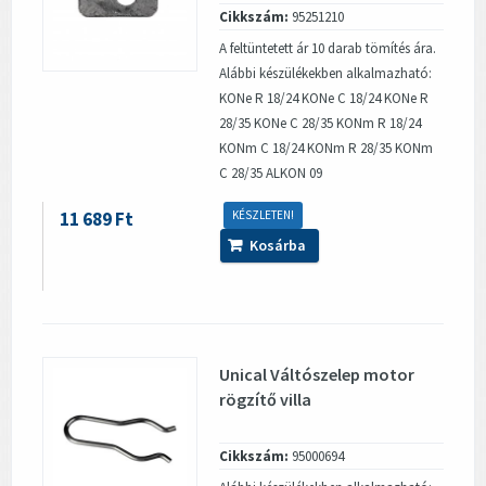
Cikkszám:
95251210
A feltüntetett ár 10 darab tömítés ára.
Alábbi készülékekben alkalmazható:
KONe R 18/24 KONe C 18/24 KONe R
28/35 KONe C 28/35 KONm R 18/24
KONm C 18/24 KONm R 28/35 KONm
C 28/35 ALKON 09
11 689 Ft
KÉSZLETEN!
Kosárba
Unical Váltószelep motor
rögzítő villa
Cikkszám:
95000694