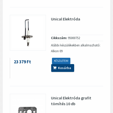
Unical Elektróda
Cikkszám:
95000752
Alábbi készülékekben alkalmazható:
Alkon 09
23 379 Ft
KÉSZLETEN!
Kosárba
Unical Elektróda grafit
tömítés 10 db