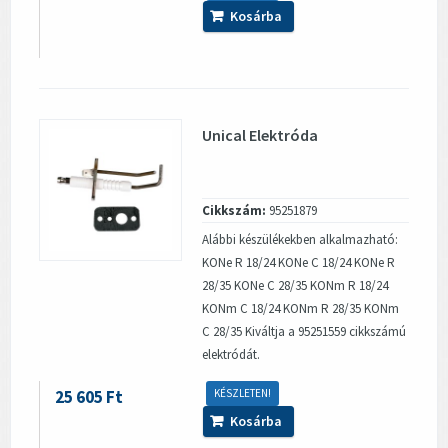
Kosárba
Unical Elektróda
Cikkszám:
95251879
Alábbi készülékekben alkalmazható:
KONe R 18/24 KONe C 18/24 KONe R
28/35 KONe C 28/35 KONm R 18/24
KONm C 18/24 KONm R 28/35 KONm
C 28/35 Kiváltja a 95251559 cikkszámú
elektródát.
25 605 Ft
KÉSZLETEN!
Kosárba