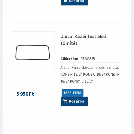
Kosárba
Unical Kazántest alsó
tömítés
Cikkszám:
95263535
Alábbi készülékekben alkalmazható:
KONe R 18/24 KONe C 18/24 KONm R
18/24 KONm C 18/24
5 956 Ft
KÉSZLETEN!
Kosárba