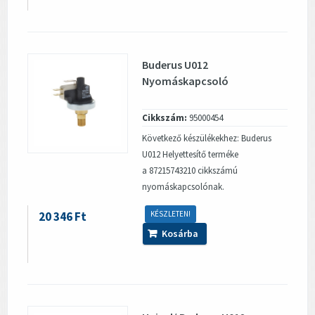
Buderus U012
Nyomáskapcsoló
Cikkszám:
95000454
Következő készülékekhez: Buderus
U012 Helyettesítő terméke
a 87215743210 cikkszámú
nyomáskapcsolónak.
20 346 Ft
KÉSZLETEN!
Kosárba