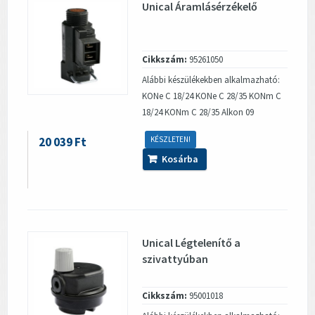
Unical Áramlásérzékelő
Cikkszám:
95261050
Alábbi készülékekben alkalmazható:
KONe C 18/24 KONe C 28/35 KONm C
18/24 KONm C 28/35 Alkon 09
20 039 Ft
KÉSZLETEN!
Kosárba
Unical Légtelenítő a
szivattyúban
Cikkszám:
95001018