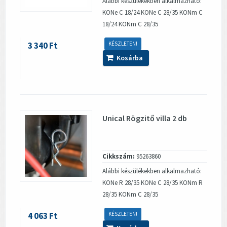
Alábbi készülékekben alkalmazható:
KONe C 18/24 KONe C 28/35 KONm C
18/24 KONm C 28/35
3 340 Ft
KÉSZLETEN!
Kosárba
Unical Rögzitő villa 2 db
Cikkszám:
95263860
Alábbi készülékekben alkalmazható:
KONe R 28/35 KONe C 28/35 KONm R
28/35 KONm C 28/35
4 063 Ft
KÉSZLETEN!