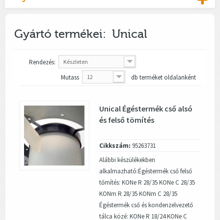
Gyártó termékei: Unical
Rendezés:
Készleten
Mutass
12
db terméket oldalanként
Unical Égéstermék cső alsó
és felső tömítés
Cikkszám:
95263731
Alábbi készülékekben
alkalmazható:Égéstermék cső felső
tőmítés: KONe R 28/35 KONe C 28/35
KONm R 28/35 KONm C 28/35
Égéstermék cső és kondenzelvezető
tálca közé: KONe R 18/24 KONe C