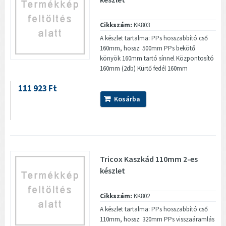
Cikkszám:
KK803
A készlet tartalma: PPs hosszabbító cső
160mm, hossz: 500mm PPs bekötő
könyök 160mm tartó sínnel Központosító
160mm (2db) Kürtő fedél 160mm
111 923 Ft
Kosárba
Tricox Kaszkád 110mm 2-es
készlet
Cikkszám:
KK802
A készlet tartalma: PPs hosszabbító cső
110mm, hossz: 320mm PPs visszaáramlás