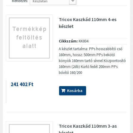
Rendezés:
Készleten
Tricox Kaszkád 110mm 4-es
készlet
Cikkszám:
KK804
A készlet tartalma: PPs hosszabbító cső
160mm, hossz: 500mm PPs bekötő
könyök 160mm tartó sínnel Központosító
160mm (2db) Kürtő fedél 200mm PPs
bővítő 160/200
241 402 Ft
Kosárba
Tricox Kaszkád 110mm 3-as
készlet