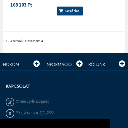
169 103 Ft
Kosárba
1 - 4 termék. Összesen: 4
FIÓKOM
INFORMÁCIÓ
RÓLUNK
KAPCSOLAT
Online ügyfélszolgálat
Pécs, Verseny u. 1/A , 7622
+36 72 / 450 - 540