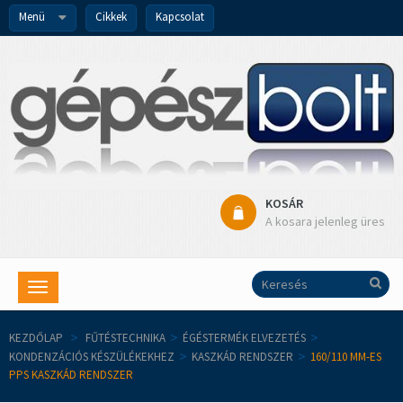
Menü
Cikkek
Kapcsolat
KOSÁR
A kosara jelenleg üres
Toggle
navigation
KEZDŐLAP
>
FŰTÉSTECHNIKA
>
ÉGÉSTERMÉK ELVEZETÉS
>
KONDENZÁCIÓS KÉSZÜLÉKEKHEZ
>
KASZKÁD RENDSZER
>
160/110 MM-ES
PPS KASZKÁD RENDSZER