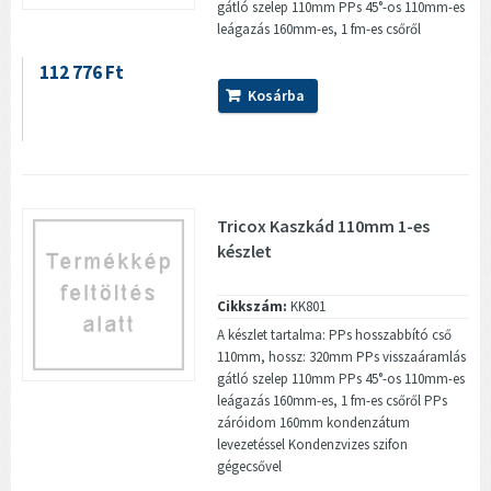
gátló szelep 110mm PPs 45°-os 110mm-es
leágazás 160mm-es, 1 fm-es csőről
112 776 Ft
Kosárba
Tricox Kaszkád 110mm 1-es
készlet
Cikkszám:
KK801
A készlet tartalma: PPs hosszabbító cső
110mm, hossz: 320mm PPs visszaáramlás
gátló szelep 110mm PPs 45°-os 110mm-es
leágazás 160mm-es, 1 fm-es csőről PPs
záróidom 160mm kondenzátum
levezetéssel Kondenzvizes szifon
gégecsővel