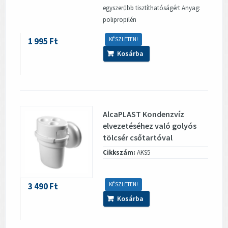
egyszerűbb tisztíthatóságért Anyag:
polipropilén
1 995 Ft
KÉSZLETEN!
Kosárba
AlcaPLAST Kondenzvíz
elvezetéséhez való golyós
tölcsér csőtartóval
Cikkszám:
AKS5
3 490 Ft
KÉSZLETEN!
Kosárba