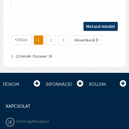
Mutasd mindet
Előző
1
2
3
Következő
1 - 12 termék. Összesen: 26
FIÓKOM
INFORMÁCIÓ
RÓLUNK
KAPCSOLAT
Online ügyfélszolgálat