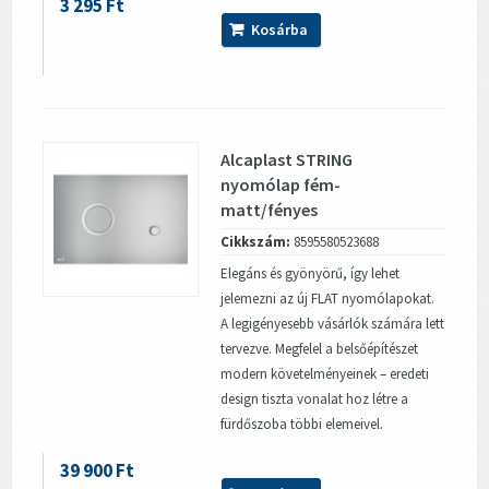
3 295 Ft
Kosárba
Alcaplast STRING
nyomólap fém-
matt/fényes
Cikkszám:
8595580523688
Elegáns és gyönyörű, így lehet
jelemezni az új FLAT nyomólapokat.
A legigényesebb vásárlók számára lett
tervezve. Megfelel a belsőépítészet
modern követelményeinek – eredeti
design tiszta vonalat hoz létre a
fürdőszoba többi elemeivel.
39 900 Ft