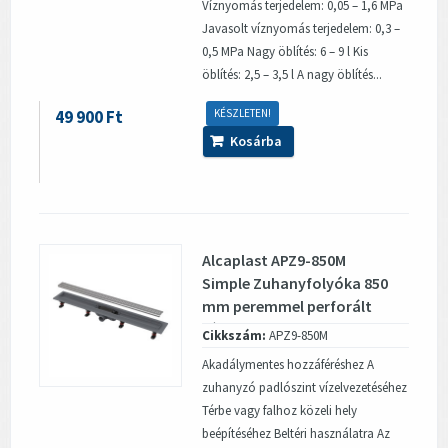
Víznyomás terjedelem: 0,05 – 1,6 MPa
Javasolt víznyomás terjedelem: 0,3 –
0,5 MPa Nagy öblítés: 6 – 9 l Kis
öblítés: 2,5 – 3,5 l A nagy öblítés...
49 900 Ft
KÉSZLETEN!
Kosárba
Alcaplast APZ9-850M
Simple Zuhanyfolyóka 850
mm peremmel perforált
rácsokhoz
Cikkszám:
APZ9-850M
Akadálymentes hozzáféréshez A
zuhanyzó padlószint vízelvezetéséhez
Térbe vagy falhoz közeli hely
beépítéséhez Beltéri használatra Az