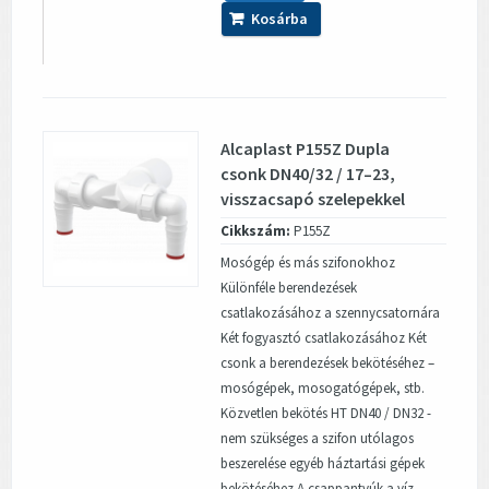
Kosárba
Alcaplast P155Z Dupla
csonk DN40/32 / 17–23,
visszacsapó szelepekkel
Cikkszám:
P155Z
Mosógép és más szifonokhoz
Különféle berendezések
csatlakozásához a szennycsatornára
Két fogyasztó csatlakozásához Két
csonk a berendezések bekötéséhez –
mosógépek, mosogatógépek, stb.
Közvetlen bekötés HT DN40 / DN32 -
nem szükséges a szifon utólagos
beszerelése egyéb háztartási gépek
bekötéséhez A csappantyúk a víz