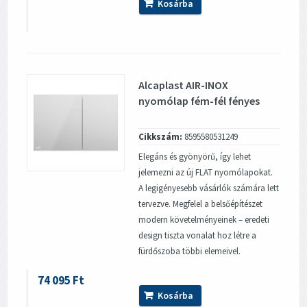
Kosárba
Alcaplast AIR-INOX
nyomólap fém-fél fényes
Cikkszám:
8595580531249
Elegáns és gyönyörű, így lehet
jelemezni az új FLAT nyomólapokat.
A legigényesebb vásárlók számára lett
tervezve. Megfelel a belsőépítészet
modern követelményeinek – eredeti
design tiszta vonalat hoz létre a
fürdőszoba többi elemeivel.
74 095 Ft
Kosárba