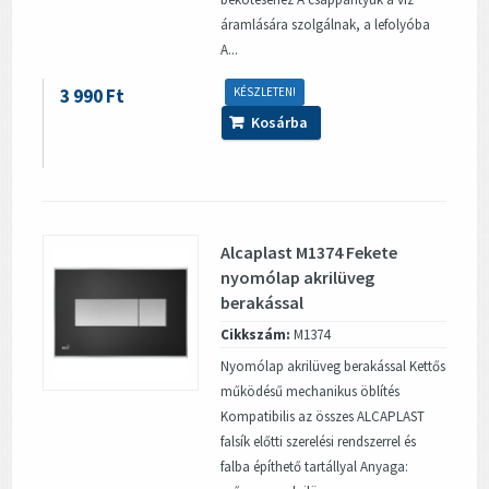
áramlására szolgálnak, a lefolyóba
A...
3 990 Ft
KÉSZLETEN!
Kosárba
Alcaplast M1374 Fekete
nyomólap akrilüveg
berakással
Cikkszám:
M1374
Nyomólap akrilüveg berakással Kettős
működésű mechanikus öblítés
Kompatibilis az összes ALCAPLAST
falsík előtti szerelési rendszerrel és
falba építhető tartállyal Anyaga: