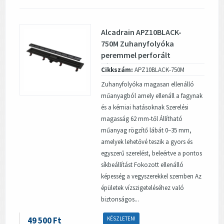
Alcadrain APZ10BLACK-
750M Zuhanyfolyóka
peremmel perforált
rácsokhoz, fekete-matt...
Cikkszám:
APZ10BLACK-750M
Zuhanyfolyóka magasan ellenálló
műanyagból amely ellenáll a fagynak
és a kémiai hatásoknak Szerelési
magasság 62 mm-től Állítható
műanyag rögzítő lábát 0–35 mm,
amelyek lehetővé teszik a gyors és
egyszerű szerelést, beleértve a pontos
síkbeállítást Fokozott ellenálló
képesség a vegyszerekkel szemben Az
épületek vízszigeteléséhez való
biztonságos...
49 500 Ft
KÉSZLETEN!