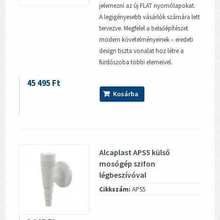
jelemezni az új FLAT nyomólapokat.
A legigényesebb vásárlók számára lett
tervezve. Megfelel a belsőépítészet
modern követelményeinek – eredeti
design tiszta vonalat hoz létre a
fürdőszoba többi elemeivel.
45 495 Ft
Kosárba
Alcaplast APS5 külső
mosógép szifon
légbeszívóval
Cikkszám:
APS5