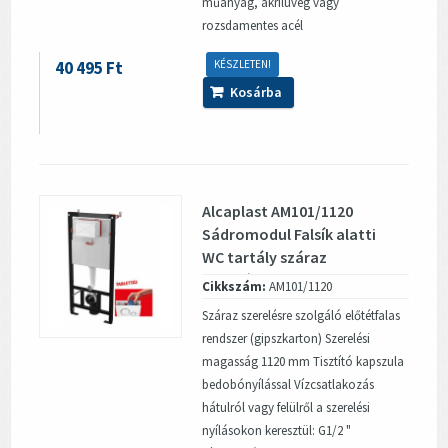
műanyag, akrilüveg vagy
rozsdamentes acél
40 495 Ft
KÉSZLETEN!
Kosárba
Alcaplast AM101/1120
Sádromodul Falsík alatti
WC tartály száraz
szereléshez...
Cikkszám:
AM101/1120
Száraz szerelésre szolgáló előtétfalas
rendszer (gipszkarton) Szerelési
magasság 1120 mm Tisztító kapszula
bedobónyílással Vízcsatlakozás
hátulról vagy felülről a szerelési
nyílásokon keresztül: G1/2 "