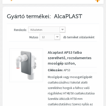
Gyártó termékei: AlcaPLAST
Rendezés:
Készleten
Mutass
12
db terméket oldalanként
Alcaplast APS3 falba
szerelhető, rozsdamentes
mosógép szifon,
krómozott előlappal
Cikkszám:
APS3
Mosógépek vagy mosogatógépekt
csatlakozásához Vakolat alatti
szereléshez horgok a falhoz való
rögzítéshez HT40/50 csatlakoztatása
Szerelési ütközők HT50 mm
csatlakoztatáshoz Szerviz nyílás az