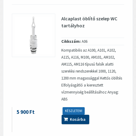
Alcaplast öblítő szelep WC
tartályhoz
Cikkszám:
A06
Kompatibilis az A100, A101, A102,
A115, A116, M100, AM101, AM102,
AM115, AM116 típusú falsík alatti
szerelési rendszerekkel 1000, 1120,
1200 mm magassággal Kettős öblítés
Elfolyásgátló a kieresztett
vízmennyiség beállításához Anyag:
ABS
5 900 Ft
KÉSZLETEN!
Kosárba