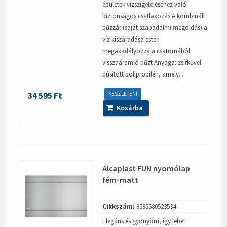
épületek vízszigeteléséhez való
biztonságos csatlakozás A kombinált
bűzzár (saját szabadalmi megoldás) a
víz kiszáradása estén
megakadályozza a csatornából
visszaáramló bűzt Anyaga: zsírkővel
dúsított polipropilén, amely...
34 595 Ft
KÉSZLETEN!
Kosárba
Alcaplast FUN nyomólap
fém-matt
Cikkszám:
8595580523534
Elegáns és gyönyörű, így lehet