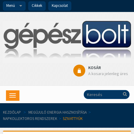
Menü
Cikkek
Kapcsolat
KOSÁR
A kosara jelenleg üres
Toggle
navigation
KEZDŐLAP
>
MEGÚJULÓ ENERGIA HASZNOSÍTÁSA
>
NAPKOLLEKTOROS RENDSZEREK
>
SZIVATTYÚK