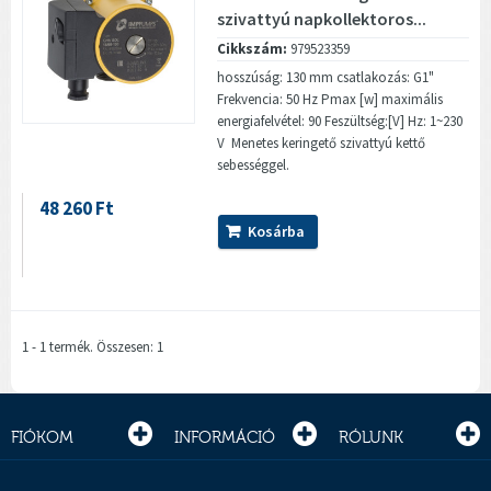
szivattyú napkollektoros...
Cikkszám:
979523359
hosszúság: 130 mm csatlakozás: G1"
Frekvencia: 50 Hz Pmax [w] maximális
energiafelvétel: 90 Feszültség:[V] Hz: 1~230
V Menetes keringető szivattyú kettő
sebességgel.
48 260 Ft
Kosárba
1 - 1 termék. Összesen: 1
FIÓKOM
INFORMÁCIÓ
RÓLUNK