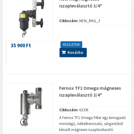
iszapleválasztó 3/4"
Cikkszám:
NEW_MAG_3
35 900 Ft
KÉSZLETEN!
Kosárba
Fernox TF1 Omega mágneses
iszapleválasztó 3/4"
Cikkszám:
62336
A Fernox TF1 Omega Filter egy kimagasló
minőségű, nikkelbevonatú, sárgarézből
készült mágneses iszapleválasztó.