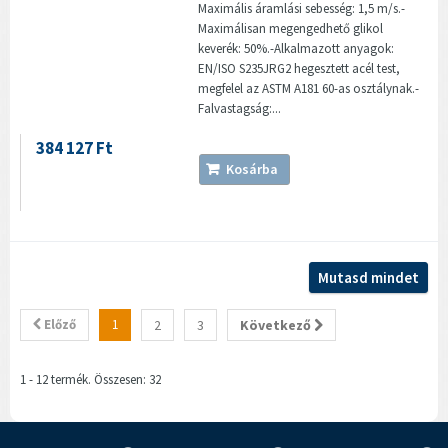
Maximális áramlási sebesség: 1,5 m/s.-
Maximálisan megengedhető glikol
keverék: 50%.-Alkalmazott anyagok:
EN/ISO S235JRG2 hegesztett acél test,
megfelel az ASTM A181 60-as osztálynak.-
Falvastagság:...
384 127 Ft
Kosárba
Mutasd mindet
Előző
1
2
3
Következő
1 - 12 termék. Összesen: 32