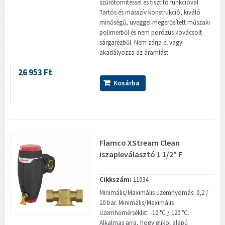
szűrőtömítéssel és tisztító funkcióval
Tartós és masszív konstrukció, kiváló
minőségű, üveggel megerősített műszaki
polimerből és nem porózus kovácsolt
sárgarézből. Nem zárja el vagy
akadályozza az áramlást
26 953 Ft
Kosárba
Flamco XStream Clean
iszapleválasztó 1 1/2" F
Cikkszám:
11034
Minimális/Maximális üzemnyomás: 0,2 /
10 bar. Minimális/Maximális
üzemhőmérséklet: -10 °C / 120 °C.
Alkalmas arra, hogy glikol alapú