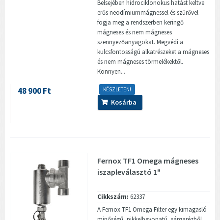
Belsejében hidrociklonokus hatást keltve
erős neodímiummágnessel és szűrővel
fogja meg a rendszerben keringő
mágneses és nem mágneses
szennyezőanyagokat. Megvédi a
kulcsfontosságú alkatrészeket a mágneses
és nem mágneses törmelékektől.
Könnyen...
48 900 Ft
KÉSZLETEN!
Kosárba
Fernox TF1 Omega mágneses
iszapleválasztó 1"
Cikkszám:
62337
A Fernox TF1 Omega Filter egy kimagasló
minőségű, nikkelbevonatú, sárgarézből