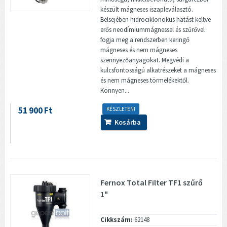
készült mágneses iszapleválasztó.
Belsejében hidrociklonokus hatást keltve
erős neodímiummágnessel és szűrővel
fogja meg a rendszerben keringő
mágneses és nem mágneses
szennyezőanyagokat. Megvédi a
kulcsfontosságú alkatrészeket a mágneses
és nem mágneses törmelékektől.
Könnyen...
51 900 Ft
KÉSZLETEN!
Kosárba
Fernox Total Filter TF1 szűrő
1"
Cikkszám:
62148