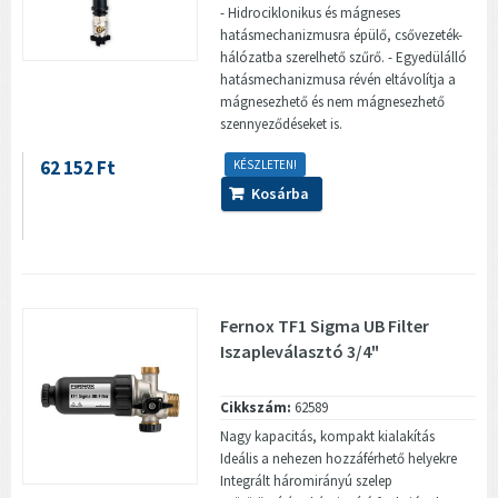
- Hidrociklonikus és mágneses
hatásmechanizmusra épülő, csővezeték-
hálózatba szerelhető szűrő. - Egyedülálló
hatásmechanizmusa révén eltávolítja a
mágnesezhető és nem mágnesezhető
szennyeződéseket is.
62 152 Ft
KÉSZLETEN!
Kosárba
Fernox TF1 Sigma UB Filter
Iszapleválasztó 3/4"
Cikkszám:
62589
Nagy kapacitás, kompakt kialakítás
Ideális a nehezen hozzáférhető helyekre
Integrált háromirányú szelep