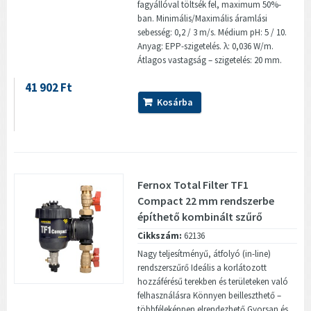
fagyállóval töltsék fel, maximum 50%-
ban. Minimális/Maximális áramlási
sebesség: 0,2 / 3 m/s. Médium pH: 5 / 10.
Anyag: EPP-szigetelés. λ: 0,036 W/m.
Átlagos vastagság – szigetelés: 20 mm.
41 902 Ft
Kosárba
Fernox Total Filter TF1
Compact 22 mm rendszerbe
építhető kombinált szűrő
Cikkszám:
62136
Nagy teljesítményű, átfolyó (in-line)
rendszerszűrő Ideális a korlátozott
hozzáférésű terekben és területeken való
felhasználásra Könnyen beilleszthető –
többféleképpen elrendezhető Gyorsan és