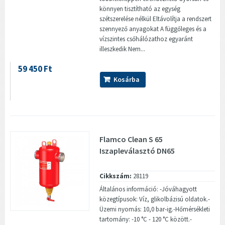
könnyen tisztítható az egység
szétszerelése nélkül Eltávolítja a rendszert
szennyező anyagokat A függőleges és a
vízszintes csőhálózathoz egyaránt
illeszkedik Nem...
59 450 Ft
Kosárba
Flamco Clean S 65
Iszapleválasztó DN65
Cikkszám:
28119
Általános információ: -Jóváhagyott
közegtípusok: Víz, glikolbázisú oldatok.-
Üzemi nyomás: 10,0 bar-ig.-Hőmérsékleti
tartomány: -10 °C - 120 °C között.-