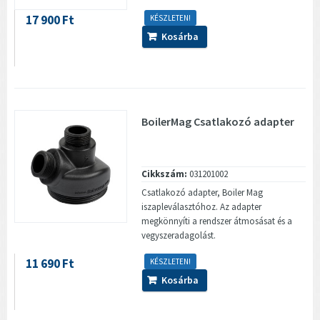
17 900 Ft
KÉSZLETEN!
Kosárba
BoilerMag Csatlakozó adapter
Cikkszám:
031201002
Csatlakozó adapter, Boiler Mag
iszapleválasztóhoz. Az adapter
megkönnyíti a rendszer átmosásat és a
vegyszeradagolást.
11 690 Ft
KÉSZLETEN!
Kosárba