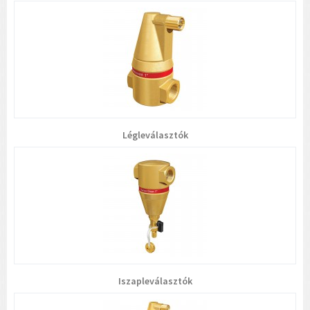
Légleválasztók
Iszapleválasztók