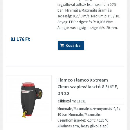
fagyállóval töltsék fel, maximum 50%-
ban. Minimális/Maximális áramlási
sebesség: 0,2 / 3 m/s. Médium pH: 5 / 10.
Anyag: EPP-szigetelés. λ: 0,036 W/m.
Átlagos vastagság – szigetelés: 20 mm.
81 176 Ft
Kosárba
Flamco Flamco XStream
Clean szapleválasztó G 3/4" F,
DN 20
Cikkszám:
11031
Minimális/Maximális üzemnyomás: 0,2 /
10 bar. Minimális/Maximális
üzemhőmérséklet: -10 °C / 120 °C.
Alkalmas arra, hogy glikol alapú