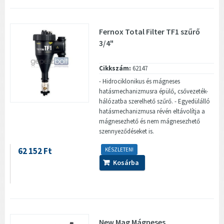
Fernox Total Filter TF1 szűrő
3/4"
Cikkszám:
62147
- Hidrociklonikus és mágneses
hatásmechanizmusra épülő, csővezeték-
hálózatba szerelhető szűrő. - Egyedülálló
hatásmechanizmusa révén eltávolítja a
mágnesezhető és nem mágnesezhető
szennyeződéseket is.
62 152 Ft
KÉSZLETEN!
Kosárba
New Mag Mágneses