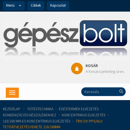
Menü
Cikkek
Kapcsolat
KOSÁR
A kosara jelenleg üres
Toggle
navigation
KEZDŐLAP
>
FŰTÉSTECHNIKA
>
ÉGÉSTERMÉK ELVEZETÉS
>
KONDENZÁCIÓS KÉSZÜLÉKEKHEZ
>
KONCENTRIKUS ELVEZETÉS
>
110/160 MM-ES KONCENTRIKUS ELVEZETÉS
>
TRICOX PPS/ALU
TETŐÁTVEZETÉS FEKETE 110/160MM