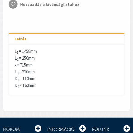
Hozzáadás a kívánságlistához
Leírás
L
= 1458mm
1
L
= 250mm
2
x= 715mm
L
= 220mm
3
D
= 110mm
1
D
= 160mm
2
FIÓKOM
INFORMÁCIÓ
RÓLUNK