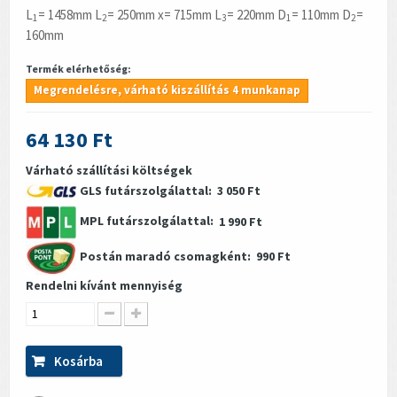
L
= 1458mm L
= 250mm x= 715mm L
= 220mm D
= 110mm D
=
1
2
3
1
2
160mm
Termék elérhetőség:
Megrendelésre, várható kiszállítás 4 munkanap
64 130 Ft
Várható szállítási költségek
GLS futárszolgálattal:
3 050 Ft
MPL futárszolgálattal:
1 990 Ft
Postán maradó csomagként:
990 Ft
Rendelni kívánt mennyiség
Kosárba