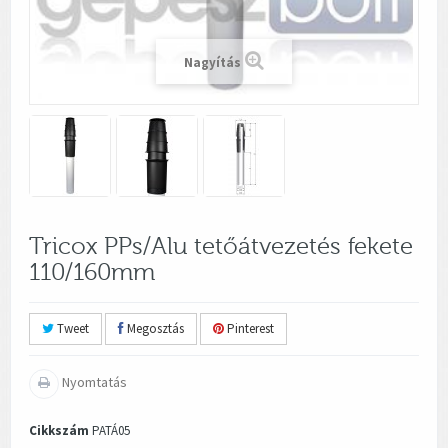
Nagyítás
Tricox PPs/Alu tetőátvezetés fekete
110/160mm
Tweet
Megosztás
Pinterest
Nyomtatás
Cikkszám
PATÁ05