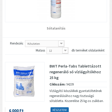
Sótalanítás
Rendezés:
Készleten
Mutass
db terméket oldalanként
12
BWT Perla-Tabs Tablettázott
regeneráló só vízlágyítókhoz
25 kg
Cikkszám:
94239
Vízlágyító készülékek gyantatöltetének
regenerálásához nagy tisztaságú
sótabletta. Kiszerelése 25 kg-os zsákban.
6 000 Ft
KÉSZLETEN!