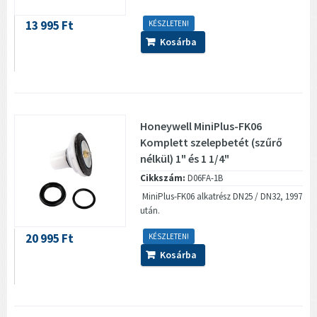
13 995 Ft
KÉSZLETEN!
Kosárba
Honeywell MiniPlus-FK06
Komplett szelepbetét (szűrő
nélkül) 1" és 1 1/4"
Cikkszám:
D06FA-1B
MiniPlus-FK06 alkatrész DN25 / DN32, 1997
után.
20 995 Ft
KÉSZLETEN!
Kosárba