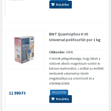
Kosárba
BWT Quantophos H 30
Universal polifoszfát por 1 kg
Cikkszám:
10041
A termék jellegzetessége, hogy leköti a
vízkövet alkotó magnézium-oxidot és
kalcium-karbonátot, s ezáltal az említett
rendszerek valamennyi részén
megakadályozza a korróziót és a
vízkőképződést.
11 990 Ft
KÉSZLETEN!
Kosárba