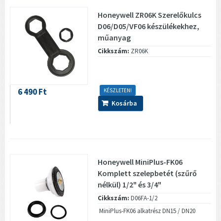
Honeywell ZR06K Szerelőkulcs
D06/D05/VF06 készülékekhez,
műanyag
Cikkszám:
ZR06K
6 490 Ft
KÉSZLETEN!
Kosárba
Honeywell MiniPlus-FK06
Komplett szelepbetét (szűrő
nélkül) 1/2" és 3/4"
Cikkszám:
D06FA-1/2
MiniPlus-FK06 alkatrész DN15 / DN20