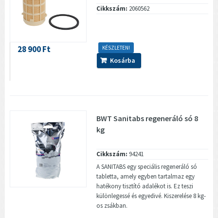
Cikkszám:
2060562
28 900 Ft
KÉSZLETEN!
Kosárba
BWT Sanitabs regeneráló só 8
kg
Cikkszám:
94241
A SANITABS egy speciális regeneráló só
tabletta, amely egyben tartalmaz egy
hatékony tisztító adalékot is. Ez teszi
különlegessé és egyedivé. Kiszerelése 8 kg-
os zsákban.