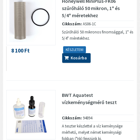
Honeywell MiniPlus-FK06
szűrőháló 50 mikron, 1" és
5/4" méretekhez
Cikkszám:
AS06-1C
Szűrőháló 50 mikronos finomsággal, 1" és
5/4" méretekhez.
8 100 Ft
KÉSZLETEN!
Kosárba
BWT Aquatest
vízkeménységmérő teszt
Cikkszám:
94894
A teszter készlettel a víz keménysége
mérhető, melyet német keménységi
fokban (°nk) fejezünk ki.