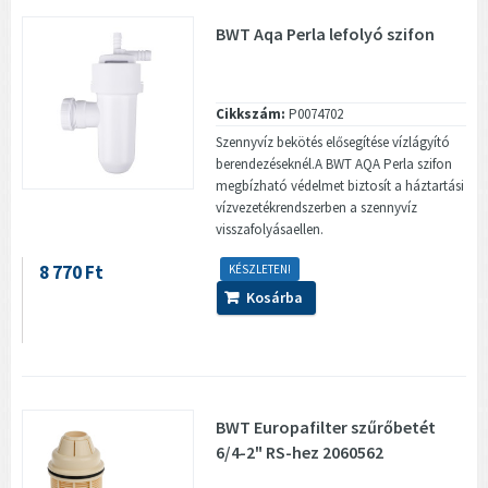
BWT Aqa Perla lefolyó szifon
Cikkszám:
P0074702
Szennyvíz bekötés elősegítése vízlágyító
berendezéseknél.A BWT AQA Perla szifon
megbízható védelmet biztosít a háztartási
vízvezetékrendszerben a szennyvíz
visszafolyásaellen.
8 770 Ft
KÉSZLETEN!
Kosárba
BWT Europafilter szűrőbetét
6/4-2" RS-hez 2060562