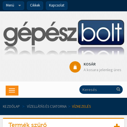
Menü
Cikkek
Kapcsolat
KOSÁR
A kosara jelenleg üres
Toggle
navigation
KEZDŐLAP
>
VÍZELLÁTÁS ÉS CSATORNA
>
VÍZKEZELÉS
Termék szűrő