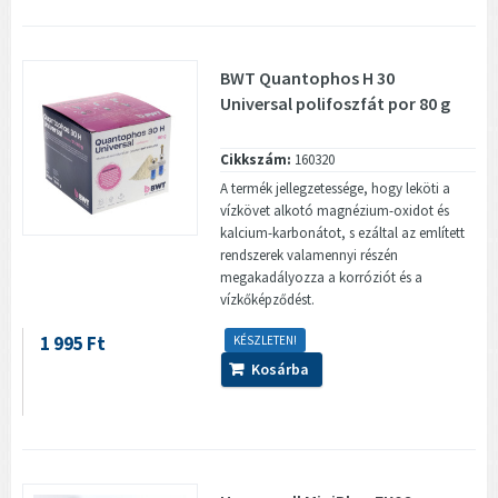
BWT Quantophos H 30
Universal polifoszfát por 80 g
Cikkszám:
160320
A termék jellegzetessége, hogy leköti a
vízkövet alkotó magnézium-oxidot és
kalcium-karbonátot, s ezáltal az említett
rendszerek valamennyi részén
megakadályozza a korróziót és a
vízkőképződést.
1 995 Ft
KÉSZLETEN!
Kosárba