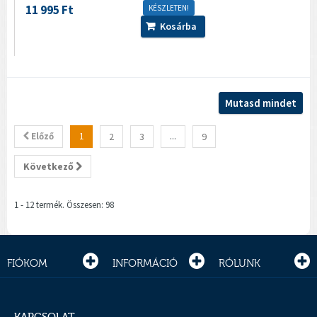
11 995 Ft
KÉSZLETEN!
Kosárba
Mutasd mindet
Előző
1
2
3
...
9
Következő
1 - 12 termék. Összesen: 98
FIÓKOM
INFORMÁCIÓ
RÓLUNK
KAPCSOLAT