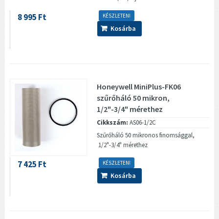
8 995 Ft
KÉSZLETEN!
Kosárba
Honeywell MiniPlus-FK06
szűrőháló 50 mikron,
1/2"-3/4" mérethez
Cikkszám:
AS06-1/2C
Szűrőháló 50 mikronos finomsággal,
1/2"-3/4" mérethez
7 425 Ft
KÉSZLETEN!
Kosárba