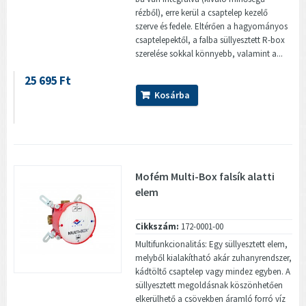
rézből), erre kerül a csaptelep kezelő
szerve és fedele. Eltérően a hagyományos
csaptelepektől, a falba süllyesztett R-box
szerelése sokkal könnyebb, valamint a...
25 695 Ft
Kosárba
Mofém Multi-Box falsík alatti
elem
Cikkszám:
172-0001-00
Multifunkcionalitás: Egy süllyesztett elem,
melyből kialakítható akár zuhanyrendszer,
kádtöltő csaptelep vagy mindez egyben. A
süllyesztett megoldásnak köszönhetően
elkerülhető a csövekben áramló forró víz