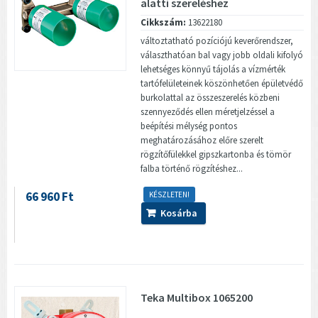
alatti szereléshez
Cikkszám:
13622180
változtatható pozíciójú keverőrendszer,
választhatóan bal vagy jobb oldali kifolyó
lehetséges könnyű tájolás a vízmérték
tartófelületeinek köszönhetően épületvédő
burkolattal az összeszerelés közbeni
szennyeződés ellen méretjelzéssel a
beépítési mélység pontos
meghatározásához előre szerelt
rögzítőfülekkel gipszkartonba és tömör
falba történő rögzítéshez...
66 960 Ft
KÉSZLETEN!
Kosárba
Teka Multibox 1065200