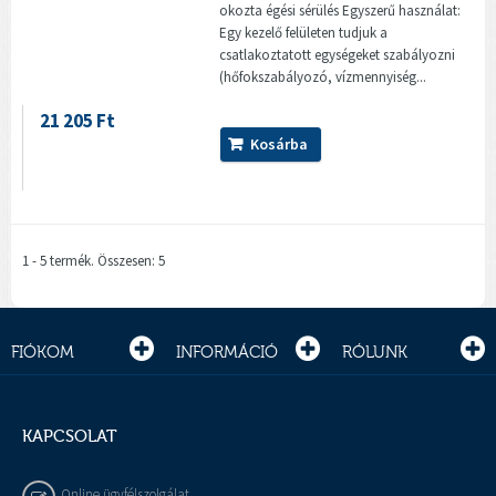
okozta égési sérülés Egyszerű használat:
Egy kezelő felületen tudjuk a
csatlakoztatott egységeket szabályozni
(hőfokszabályozó, vízmennyiség...
21 205 Ft
Kosárba
1 - 5 termék. Összesen: 5
FIÓKOM
INFORMÁCIÓ
RÓLUNK
KAPCSOLAT
Online ügyfélszolgálat