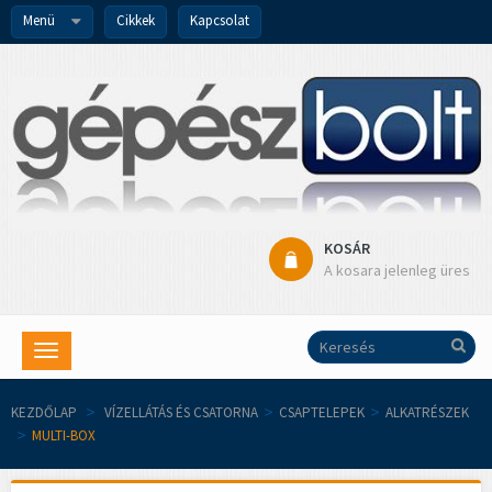
Menü
Cikkek
Kapcsolat
KOSÁR
A kosara jelenleg üres
Toggle
navigation
KEZDŐLAP
>
VÍZELLÁTÁS ÉS CSATORNA
>
CSAPTELEPEK
>
ALKATRÉSZEK
>
MULTI-BOX