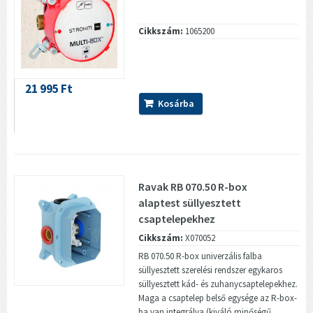
Cikkszám:
1065200
21 995 Ft
Kosárba
Ravak RB 070.50 R-box
alaptest süllyesztett
csaptelepekhez
Cikkszám:
X070052
RB 070.50 R-box univerzális falba
süllyesztett szerelési rendszer egykaros
süllyesztett kád- és zuhanycsaptelepekhez.
Maga a csaptelep belső egysége az R-box-
ba van integrálva (kiváló minőségű