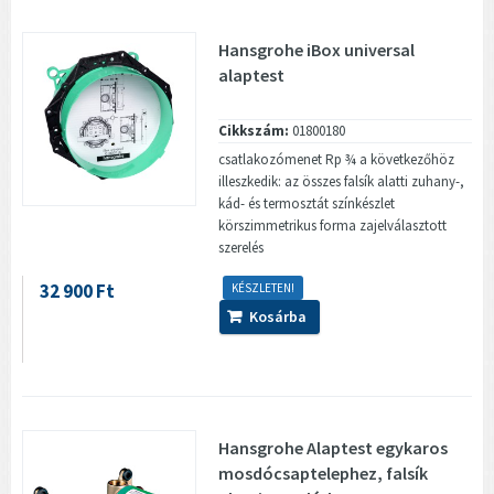
Hansgrohe iBox universal
alaptest
Cikkszám:
01800180
csatlakozómenet Rp ¾ a következőhöz
illeszkedik: az összes falsík alatti zuhany-,
kád- és termosztát színkészlet
körszimmetrikus forma zajelválasztott
szerelés
32 900 Ft
KÉSZLETEN!
Kosárba
Hansgrohe Alaptest egykaros
mosdócsaptelephez, falsík