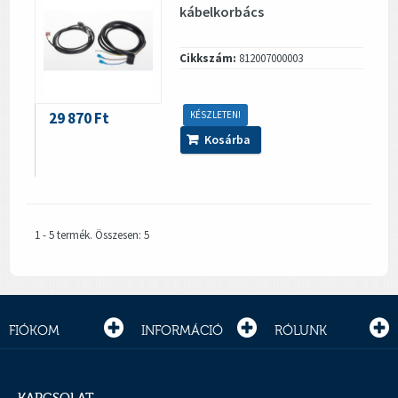
kábelkorbács
Cikkszám:
812007000003
29 870 Ft
KÉSZLETEN!
Kosárba
1 - 5 termék. Összesen: 5
FIÓKOM
INFORMÁCIÓ
RÓLUNK
KAPCSOLAT