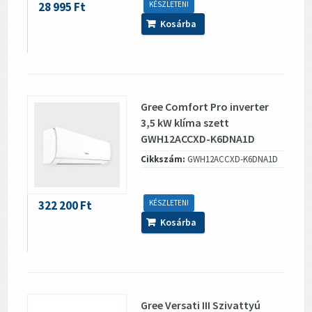
28 995 Ft
KÉSZLETEN!
Kosárba
Gree Comfort Pro inverter
3,5 kW klíma szett
GWH12ACCXD-K6DNA1D
Cikkszám:
GWH12ACCXD-K6DNA1D
322 200 Ft
KÉSZLETEN!
Kosárba
Gree Versati III Szivattyú