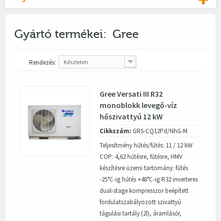
Gyártó termékei: Gree
Rendezés:
Készleten
Gree Versati III R32
monoblokk levegő-víz
hőszivattyú 12 kW
Cikkszám:
GRS-CQ12Pd/NhG-M
Teljesítmény hűtés/fűtés: 11 / 12 kW
COP: 4,62 hűtésre, fűtésre, HMV
készítésre üzemi tartomány: fűtés
-25°C-ig hűtés +48°C-ig R32 inverteres
dual-stage kompresszor beépített
fordulatszabályozott szivattyú
tágulási tartály (2l), áramlásőr,