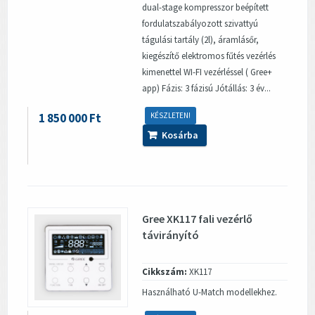
dual-stage kompresszor beépített
fordulatszabályozott szivattyú
tágulási tartály (2l), áramlásőr,
kiegészítő elektromos fűtés vezérlés
kimenettel WI-FI vezérléssel ( Gree+
app) Fázis: 3 fázisú Jótállás: 3 év...
1 850 000 Ft
KÉSZLETEN!
Kosárba
Gree XK117 fali vezérlő
távirányító
Cikkszám:
XK117
Használható U-Match modellekhez.