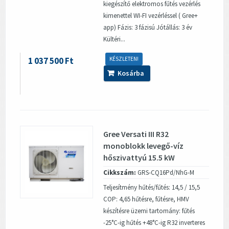
kiegészítő elektromos fűtés vezérlés
kimenettel WI-FI vezérléssel ( Gree+
app) Fázis: 3 fázisú Jótállás: 3 év
Kültéri...
1 037 500 Ft
KÉSZLETEN!
Kosárba
Gree Versati III R32
monoblokk levegő-víz
hőszivattyú 15.5 kW
Cikkszám:
GRS-CQ16Pd/NhG-M
Teljesítmény hűtés/fűtés: 14,5 / 15,5
COP: 4,65 hűtésre, fűtésre, HMV
készítésre üzemi tartomány: fűtés
-25°C-ig hűtés +48°C-ig R32 inverteres