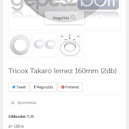
Nagyítás
Tricox Takaró lemez 160mm (2db)
Tweet
Megosztás
Pinterest
Nyomtatás
Cikkszám
TL90
d= 160 m