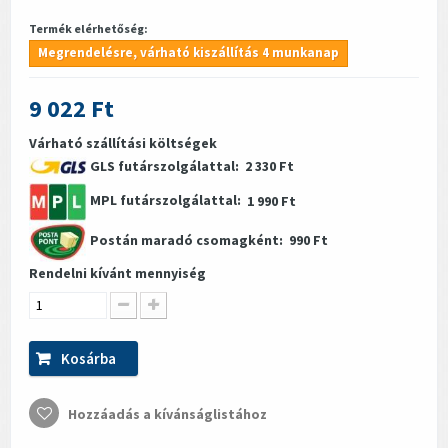
Termék elérhetőség:
Megrendelésre, várható kiszállítás 4 munkanap
9 022 Ft
Várható szállítási költségek
GLS futárszolgálattal:
2 330 Ft
MPL futárszolgálattal:
1 990 Ft
Postán maradó csomagként:
990 Ft
Rendelni kívánt mennyiség
Kosárba
Hozzáadás a kívánságlistához