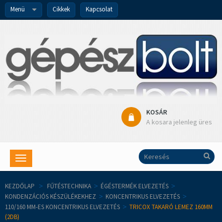
Menü
Cikkek
Kapcsolat
KOSÁR
A kosara jelenleg üres
Toggle
navigation
KEZDŐLAP
>
FŰTÉSTECHNIKA
>
ÉGÉSTERMÉK ELVEZETÉS
>
KONDENZÁCIÓS KÉSZÜLÉKEKHEZ
>
KONCENTRIKUS ELVEZETÉS
>
110/160 MM-ES KONCENTRIKUS ELVEZETÉS
>
TRICOX TAKARÓ LEMEZ 160MM
(2DB)