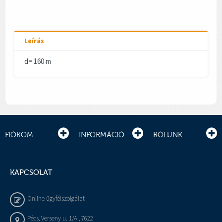
Leírás
d= 160 m
FIÓKOM
INFORMÁCIÓ
RÓLUNK
KAPCSOLAT
Online ügyfélszolgálat
Pécs, Verseny u. 1/A , 7622