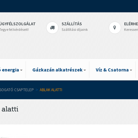
ÜGYFÉLSZOLGÁLAT
SZÁLLÍTÁS
ELÉRH
Tegye fel kérdéseit!
Szállítási díjaink
Keressen
 energia
Gázkazán alkatrészek
Víz & Csatorna
SOGATÓ CSAPTELEP
>
ABLAK ALATTI
 alatti