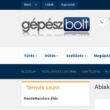
Menü
Cikkek
Kapcsolat
Fűtés
Hűtés
Szellőzés
Megújuló
KEZDŐLAP
>
VÍZELLÁTÁS ÉS CSATORNA
>
CSAPTELEPEK
>
MO
Ablak
Termék szűrő
Rendelkezésre állás