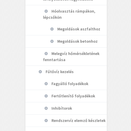
Hóolvasztás rámpákon,
lépcsőkön
Megoldások aszfalthoz
Megoldások betonhoz
Melegvíz hőmérsékletének
fenntartása
Fűtővíz kezelés
Fagyálló folyadékok
Fertőtlenítő folyadékok
Inhibítorok
Rendszervíz elemző készletek