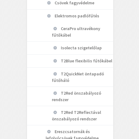
Csövek fagyvédelme
Elektromos padlófűtés
CeraPro ultravékony
fűtőkábel
Isolecta szigetelőlap
T2Blue flexibilis fűtőkábel
T2QuickNet öntapadó
fűtőháló
T2Red önszabályozó
rendszer
T2Red T2Reflectával
önszabályozó rendszer
Ereszcsatornák és
lefolyócsövek fagyvédelme