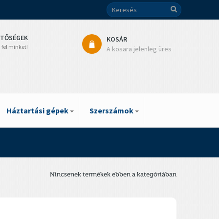
ETŐSÉGEK
KOSÁR
 fel minket!
A kosara jelenleg üres
Háztartási gépek
Szerszámok
Nincsenek termékek ebben a kategóriában