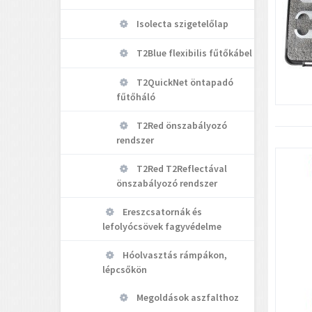
Isolecta szigetelőlap
T2Blue flexibilis fűtőkábel
T2QuickNet öntapadó
fűtőháló
T2Red önszabályozó
rendszer
T2Red T2Reflectával
önszabályozó rendszer
Ereszcsatornák és
lefolyócsövek fagyvédelme
Hóolvasztás rámpákon,
lépcsőkön
Megoldások aszfalthoz