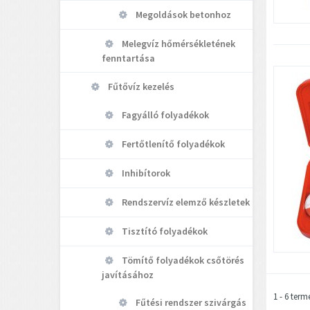
Megoldások betonhoz
Melegvíz hőmérsékletének
fenntartása
Fűtővíz kezelés
Fagyálló folyadékok
Fertőtlenítő folyadékok
Inhibítorok
Rendszervíz elemző készletek
Tisztító folyadékok
Tömítő folyadékok csőtörés
javításához
1 - 6 term
Fűtési rendszer szivárgás