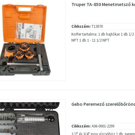
Truper TA-850 Menetmetsző ké
Cikkszám:
T13070
Koffer tartalma: 1 db hajtókar 1 db 1/2 
NPT 1 db 1 - 11 1/2 NPT
Gebo Peremező szerelőbőrönd
Cikkszám:
A06-0001-2299
1/2" és 3/4" inox vízcsőhöz 1 db pere