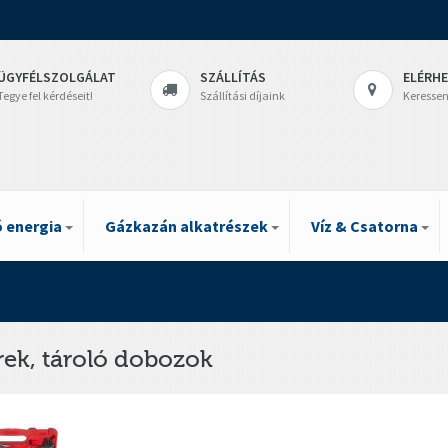
ÜGYFÉLSZOLGÁLAT
SZÁLLÍTÁS
ELÉRH
Tegye fel kérdéseit!
Szállítási díjaink
Keressen
 energia
Gázkazán alkatrészek
Víz & Csatorna
rek, tároló dobozok