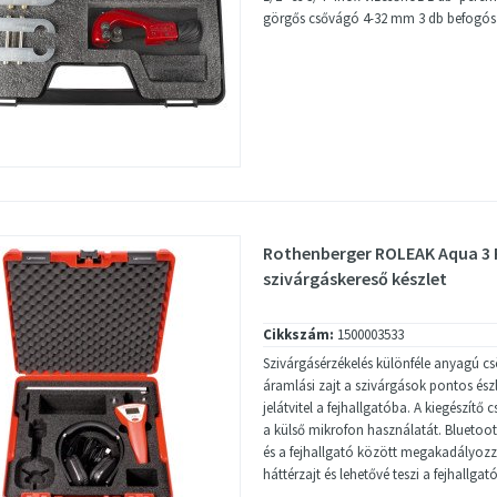
görgős csővágó 4-32 mm 3 db befogós
Rothenberger ROLEAK Aqua 3 
szivárgáskereső készlet
Cikkszám:
1500003533
Szivárgásérzékelés különféle anyagú csö
áramlási zajt a szivárgások pontos észl
jelátvitel a fejhallgatóba. A kiegészítő 
a külső mikrofon használatát. Bluetoot
és a fejhallgató között megakadályoz
háttérzajt és lehetővé teszi a fejhallgató