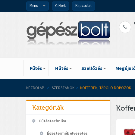
Menü
Cikkek
Kapcsolat
Fűtés
Hűtés
Szellőzés
Megújuló
KEZDŐLAP
>
SZERSZÁMOK
>
KOFFEREK, TÁROLÓ DOBOZOK
Kategóriák
Koffe
Fűtéstechnika
Égéstermék elvezetés