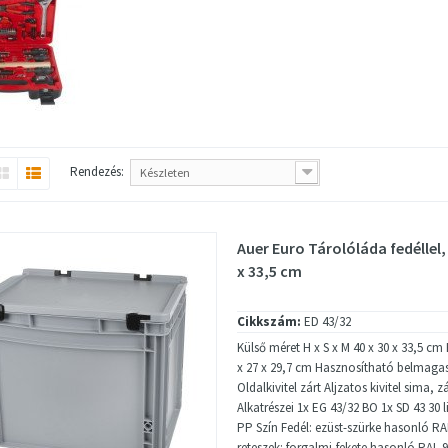
Rendezés:
Készleten
Auer Euro Tárolóláda fedéllel,
x 33,5 cm
Cikkszám:
ED 43/32
Külső méret H x S x M 40 x 30 x 33,5 cm 
x 27 x 29,7 cm Hasznosítható belmaga
Oldalkivitel zárt Aljzatos kivitel sima, 
Alkatrészei 1x EG 43/32 BO 1x SD 43 30 l
PP Szín Fedél: ezüst-szürke hasonló R
reteszek: forgalmi-fekete hasonló RAL 