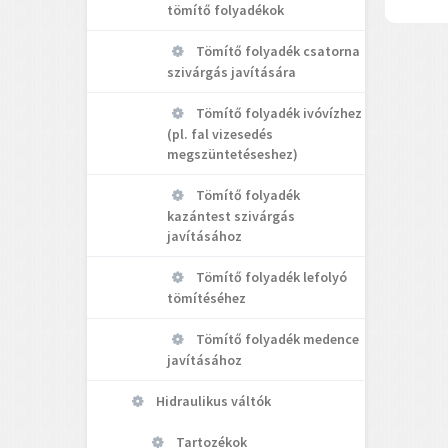
tömítő folyadékok
Tömítő folyadék csatorna
szivárgás javítására
Tömítő folyadék ivóvízhez
(pl. fal vizesedés
megszüntetéseshez)
Tömítő folyadék
kazántest szivárgás
javításához
Tömítő folyadék lefolyó
tömítéséhez
Tömítő folyadék medence
javításához
Hidraulikus váltók
Tartozékok