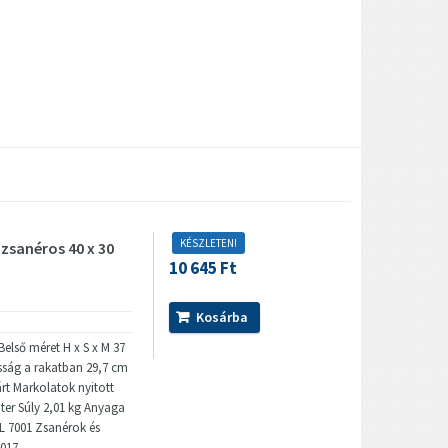
KÉSZLETEN!
 zsanéros 40 x 30
10 645 Ft
Kosárba
Belső méret H x S x M 37
sság a rakatban 29,7 cm
zárt Markolatok nyitott
iter Súly 2,01 kg Anyaga
AL 7001 Zsanérok és
9017