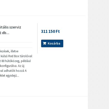
tális szerviz
311 150 Ft
 db...
Kosárba
ezések, illetve
et külső Red Box tárolóval
t 80 hűtőközeg, például
 konfigurálva. Az új
óval adhatók hozzá A
let egyidejű...