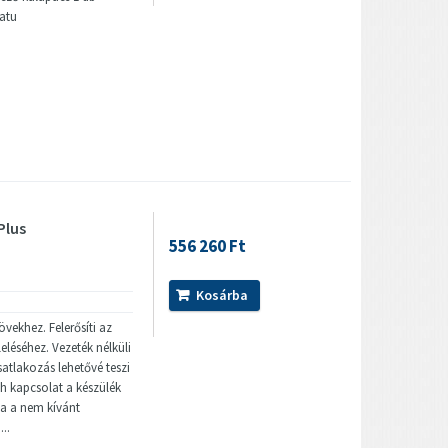
atu
Plus
556 260 Ft
Kosárba
vekhez. Felerősíti az
eléséhez. Vezeték nélküli
csatlakozás lehetővé teszi
h kapcsolat a készülék
za a nem kívánt
...