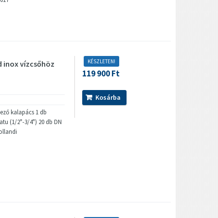
KÉSZLETEN!
 inox vízcsőhöz
119 900 Ft
Kosárba
mező kalapács 1 db
tu (1/2"-3/4") 20 db DN
ollandi