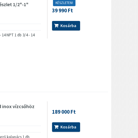
KÉSZLETEN!
szlet 1/2"-1"
39 990 Ft
Kosárba
- 14 NPT 1 db 3/4 - 14
 inox vízcsőhöz
189 000 Ft
Kosárba
mező kalapács 1 db