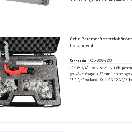
Gebo Peremező szerelőbőrönd
hollandival
Cikkszám:
A06-0001-2298
1/2" és 3/4" inox vízcsőhöz 1 db pere
görgős csővágó 4-32 mm 1 db befogósa
15 G 3/4" hollandi 20 db DN 12 G 1/2" h