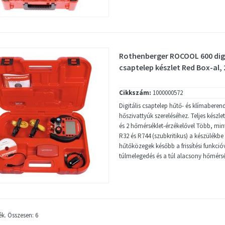
Rothenberger ROCOOL 600 digi
csaptelep készlet Red Box-al, 2
Cikkszám:
1000000572
Digitális csaptelep hűtő- és klímaberend
hőszivattyúk szereléséhez. Teljes készl
és 2 hőmérséklet-érzékelővel Több, min
R32 és R744 (szubkritikus) a készülékbe
hűtőközegek később a frissítési funkci
túlmelegedés és a túl alacsony hőmérsék
ék. Összesen: 6