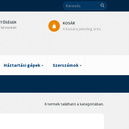
ETŐSÉGEK
KOSÁR
 fel minket!
A kosara jelenleg üres
Háztartási gépek
Szerszámok
6 termék található a kategóriában.