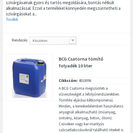
szivárgásainak gyors és tartós megoldására, bontás nélküli
alkalmazással. Ezzel a termékkel könnyedén megszüntetheti a
szivárgásokat a...
Tovább
Rendezés:
Készleten
BCG Csatorna tömítő
folyadék 10 liter
Cikkszám:
4010096
A BCG Csatorna megszünteti a
vízveszteséget a lefolyórendszerekben.
Tömítési eljárása kétkomponensű.
Minden, a kereskedelemben használatos
anyagnál alkalmazható (műanyag,
öntvény, kőanyag, beton, ólom).
Csöveken vagy kar-mantyús
csőcsatlakozásoknál található réseket is