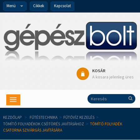
Menü
Cikkek
Kapcsolat
KOSÁR
A kosara jelenleg üres
Toggle
navigation
KEZDŐLAP
>
FŰTÉSTECHNIKA
>
FŰTŐVÍZ KEZELÉS
>
TÖMÍTŐ FOLYADÉKOK CSŐTÖRÉS JAVÍTÁSÁHOZ
>
TÖMÍTŐ FOLYADÉK
CSATORNA SZIVÁRGÁS JAVÍTÁSÁRA