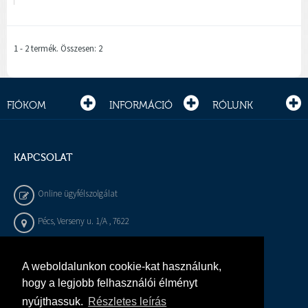
1 - 2 termék. Összesen: 2
FIÓKOM
INFORMÁCIÓ
RÓLUNK
KAPCSOLAT
Online ügyfélszolgálat
Pécs, Verseny u. 1/A , 7622
+36 72 / 450 - 540
A weboldalunkon cookie-kat használunk,
info@gepeszbolt.hu
hogy a legjobb felhasználói élményt
nyújthassuk.
Részletes leírás