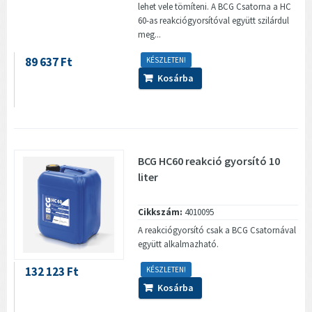
lehet vele tömíteni. A BCG Csatorna a HC
60-as reakciógyorsítóval együtt szilárdul
meg...
89 637 Ft
KÉSZLETEN!
Kosárba
BCG HC60 reakció gyorsító 10
liter
Cikkszám:
4010095
A reakciógyorsító csak a BCG Csatornával
együtt alkalmazható.
132 123 Ft
KÉSZLETEN!
Kosárba