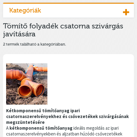
Kategóriák
Tömítő folyadék csatorna szivárgás
javítására
2 termék található a kategóriában.
Kétkomponensű tömítőanyag ipari
csatornaszerelvényekhez és csővezetékek szivárgásának
megszüntetésére
A
kétkomponensű tömítőanyag
ideális megoldás az ipari
csatornaszerelvényekben és aljzatban húzódó csővezetékek