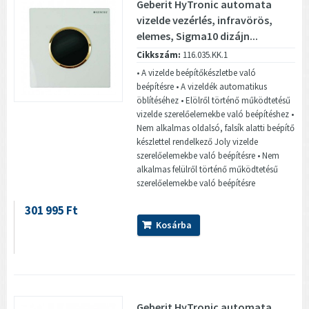
Geberit HyTronic automata
vizelde vezérlés, infravörös,
elemes, Sigma10 dizájn...
Cikkszám:
116.035.KK.1
• A vizelde beépítőkészletbe való
beépítésre • A vizeldék automatikus
öblítéséhez • Elölről történő működtetésű
vizelde szerelőelemekbe való beépítéshez •
Nem alkalmas oldalsó, falsík alatti beépítő
készlettel rendelkező Joly vizelde
szerelőelemekbe való beépítésre • Nem
alkalmas felülről történő működtetésű
szerelőelemekbe való beépítésre
301 995 Ft
Kosárba
Geberit HyTronic automata