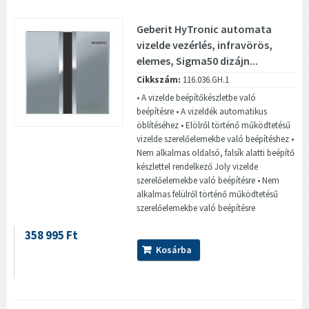
Geberit HyTronic automata
vizelde vezérlés, infravörös,
elemes, Sigma50 dizájn...
Cikkszám:
116.036.GH.1
• A vizelde beépítőkészletbe való
beépítésre • A vizeldék automatikus
öblítéséhez • Elölről történő működtetésű
vizelde szerelőelemekbe való beépítéshez •
Nem alkalmas oldalsó, falsík alatti beépítő
készlettel rendelkező Joly vizelde
szerelőelemekbe való beépítésre • Nem
alkalmas felülről történő működtetésű
szerelőelemekbe való beépítésre
358 995 Ft
Kosárba