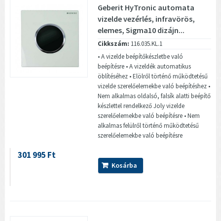
Geberit HyTronic automata
vizelde vezérlés, infravörös,
elemes, Sigma10 dizájn...
Cikkszám:
116.035.KL.1
• A vizelde beépítőkészletbe való
beépítésre • A vizeldék automatikus
öblítéséhez • Elölről történő működtetésű
vizelde szerelőelemekbe való beépítéshez •
Nem alkalmas oldalsó, falsík alatti beépítő
készlettel rendelkező Joly vizelde
szerelőelemekbe való beépítésre • Nem
alkalmas felülről történő működtetésű
szerelőelemekbe való beépítésre
301 995 Ft
Kosárba