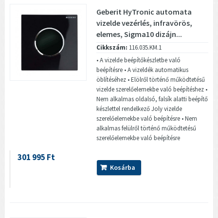
Geberit HyTronic automata
vizelde vezérlés, infravörös,
elemes, Sigma10 dizájn...
Cikkszám:
116.035.KM.1
• A vizelde beépítőkészletbe való
beépítésre • A vizeldék automatikus
öblítéséhez • Elölről történő működtetésű
vizelde szerelőelemekbe való beépítéshez •
Nem alkalmas oldalsó, falsík alatti beépítő
készlettel rendelkező Joly vizelde
szerelőelemekbe való beépítésre • Nem
alkalmas felülről történő működtetésű
szerelőelemekbe való beépítésre
301 995 Ft
Kosárba