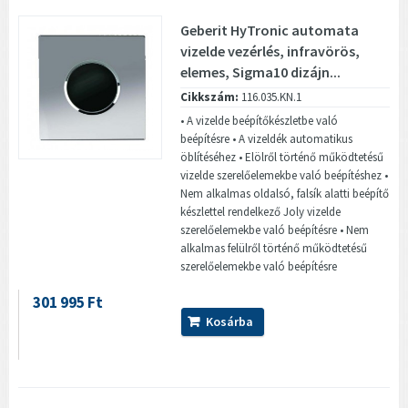
Geberit HyTronic automata
vizelde vezérlés, infravörös,
elemes, Sigma10 dizájn...
Cikkszám:
116.035.KN.1
• A vizelde beépítőkészletbe való
beépítésre • A vizeldék automatikus
öblítéséhez • Elölről történő működtetésű
vizelde szerelőelemekbe való beépítéshez •
Nem alkalmas oldalsó, falsík alatti beépítő
készlettel rendelkező Joly vizelde
szerelőelemekbe való beépítésre • Nem
alkalmas felülről történő működtetésű
szerelőelemekbe való beépítésre
301 995 Ft
Kosárba