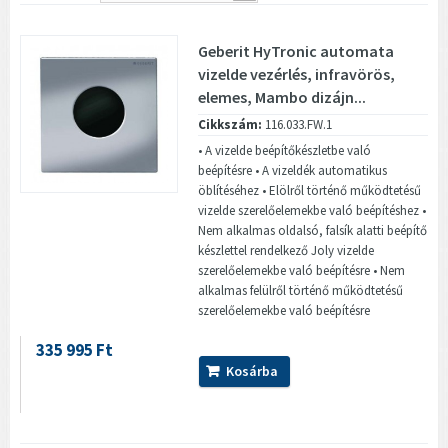
Geberit HyTronic automata
vizelde vezérlés, infravörös,
elemes, Mambo dizájn...
Cikkszám:
116.033.FW.1
• A vizelde beépítőkészletbe való
beépítésre • A vizeldék automatikus
öblítéséhez • Elölről történő működtetésű
vizelde szerelőelemekbe való beépítéshez •
Nem alkalmas oldalsó, falsík alatti beépítő
készlettel rendelkező Joly vizelde
szerelőelemekbe való beépítésre • Nem
alkalmas felülről történő működtetésű
szerelőelemekbe való beépítésre
335 995 Ft
Kosárba