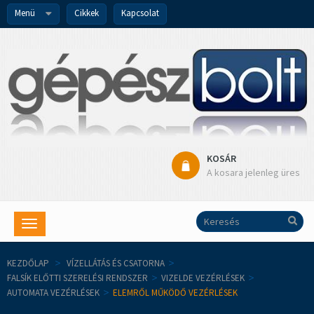
Menü
Cikkek
Kapcsolat
KOSÁR
A kosara jelenleg üres
Toggle
navigation
KEZDŐLAP
>
VÍZELLÁTÁS ÉS CSATORNA
>
FALSÍK ELŐTTI SZERELÉSI RENDSZER
>
VIZELDE VEZÉRLÉSEK
>
AUTOMATA VEZÉRLÉSEK
>
ELEMRŐL MŰKÖDŐ VEZÉRLÉSEK