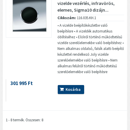
vizelde vezérlés, infravörös,
elemes, Sigma10 dizájn...
Cikkszám:
116.035.KH.1
• A vizelde beépítőkészletbe való
beépítésre • A vizeldék automatikus
öblítéséhez • Elölről történő működtetésű
vizelde szerelőelemekbe való beépítéshez •
Nem alkalmas oldalsó, falsík alatti beépítő
készlettel rendelkező Joly vizelde
szerelőelemekbe való beépítésre • Nem
alkalmas felülről történő működtetésű
szerelőelemekbe való beépítésre
301 995 Ft
Kosárba
1 - 8 termék. Összesen: 8