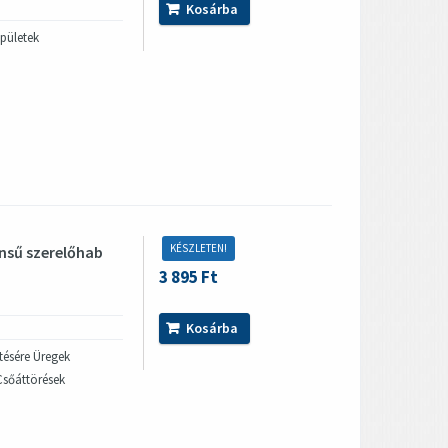
Kosárba
épületek
KÉSZLETEN!
nsű szerelőhab
3 895 Ft
Kosárba
tésére Üregek
 Csőáttörések