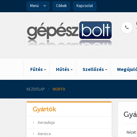
Menü
Cikkek
Kapcsolat
Fűtés
Hűtés
Szellőzés
Megújuló
KEZDŐLAP
>
WÜRTH
Gyártók
Gyá
Aerauliqa
Nézet:
Aereco