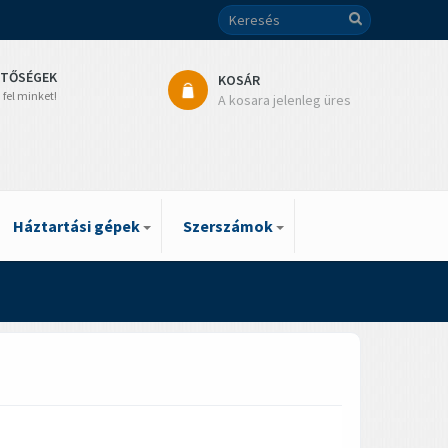
ETŐSÉGEK
KOSÁR
 fel minket!
A kosara jelenleg üres
Háztartási gépek
Szerszámok