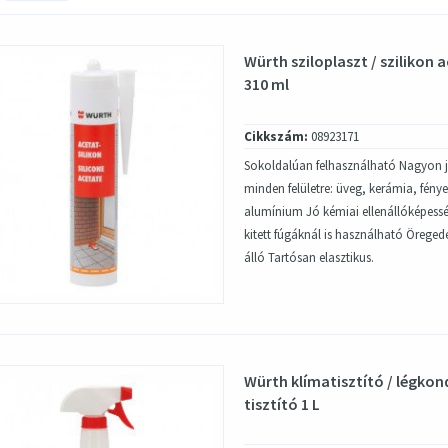
Würth sziloplaszt / szilikon 
310 ml
Cikkszám:
08923171
Sokoldalúan felhasználható Nagyon j
minden felületre: üveg, kerámia, fényez
alumínium Jó kémiai ellenállóképessé
kitett fúgáknál is használható Öregedé
álló Tartósan elasztikus.
Würth klímatisztító / légkon
tisztító 1 L