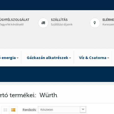
ÜGYFÉLSZOLGÁLAT
SZÁLLÍTÁS
ELÉRH
Tegye fel kérdéseit!
Szállítási díjaink
Keressen
 energia
Gázkazán alkatrészek
Víz & Csatorna
rtó termékei: Würth
Rendezés:
Készleten