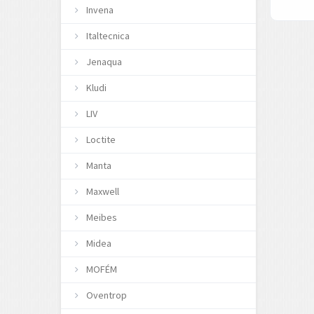
Invena
Italtecnica
Jenaqua
Kludi
LIV
Loctite
Manta
Maxwell
Meibes
Midea
MOFÉM
Oventrop