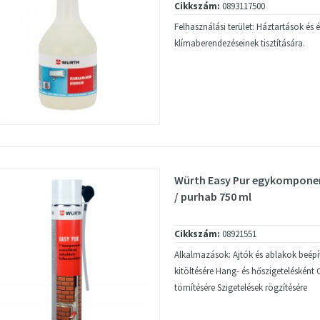
Cikkszám:
0893117500
Felhasználási terület: Háztartások és 
klímaberendezéseinek tisztítására.
Würth Easy Pur egykompone
/ purhab 750 ml
Cikkszám:
08921551
Alkalmazások: Ajtók és ablakok beépí
kitöltésére Hang- és hőszigetelésként
tömítésére Szigetelések rögzítésére