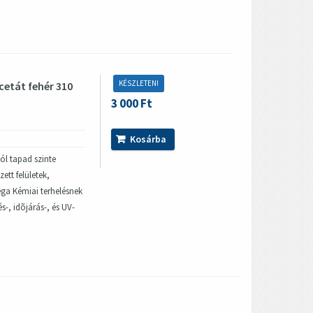
KÉSZLETEN!
acetát fehér 310
3 000 Ft
Kosárba
ól tapad szinte
ett felületek,
ga Kémiai terhelésnek
s-, idõjárás-, és UV-