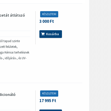
KÉSZLETEN!
acetát átlátszó
3 000 Ft
Kosárba
ól tapad szinte
ett felületek,
ga Kémiai terhelésnek
s-, idõjárás-, és UV-
KÉSZLETEN!
dicionáló
17 995 Ft