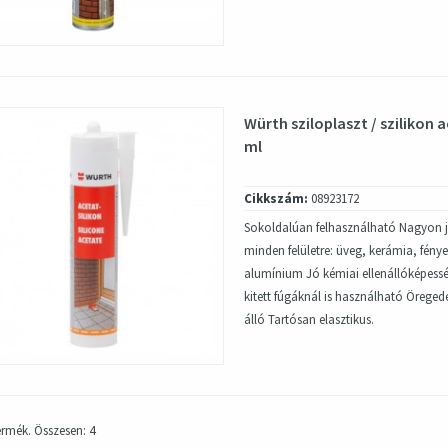
Würth sziloplaszt / szilikon 
ml
Cikkszám:
08923172
Sokoldalúan felhasználható Nagyon j
minden felületre: üveg, kerámia, fényez
alumínium Jó kémiai ellenállóképessé
kitett fúgáknál is használható Öregedé
álló Tartósan elasztikus.
termék. Összesen: 4