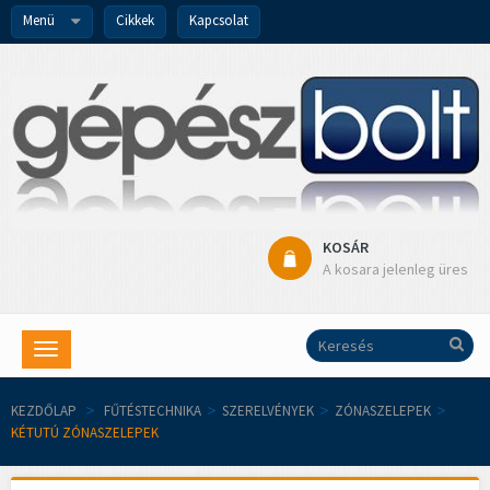
Menü
Cikkek
Kapcsolat
KOSÁR
A kosara jelenleg üres
Toggle
navigation
KEZDŐLAP
>
FŰTÉSTECHNIKA
>
SZERELVÉNYEK
>
ZÓNASZELEPEK
>
KÉTUTÚ ZÓNASZELEPEK