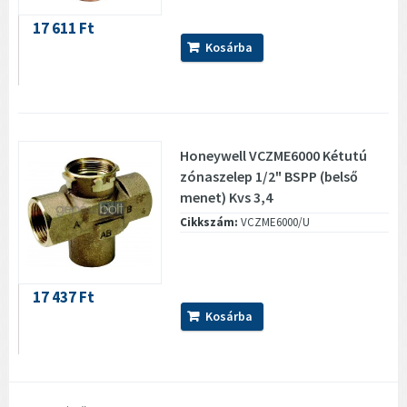
17 611 Ft
Kosárba
Honeywell VCZME6000 Kétutú
zónaszelep 1/2" BSPP (belső
menet) Kvs 3,4
Cikkszám:
VCZME6000/U
17 437 Ft
Kosárba