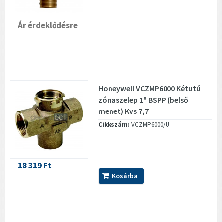
Ár érdeklődésre
Honeywell VCZMP6000 Kétutú
zónaszelep 1" BSPP (belső
menet) Kvs 7,7
Cikkszám:
VCZMP6000/U
18 319 Ft
Kosárba