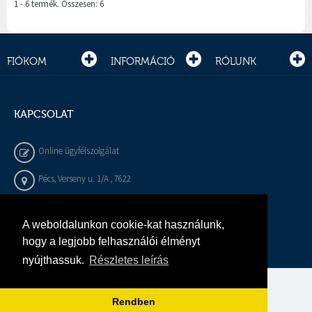
1 - 6 termék. Összesen: 6
FIÓKOM
INFORMÁCIÓ
RÓLUNK
KAPCSOLAT
Online ügyfélszolgálat
Pécs, Verseny u. 1/A , 7622
+36 72 / 450 - 540
A weboldalunkon cookie-kat használunk,
info@gepeszbolt.hu
hogy a legjobb felhasználói élményt
nyújthassuk.
Részletes leírás
Árukereső, a hiteles vásárlási kalauz
Rendben
Murányi Épületgépészet Kft.
Minden jog fenntartva.