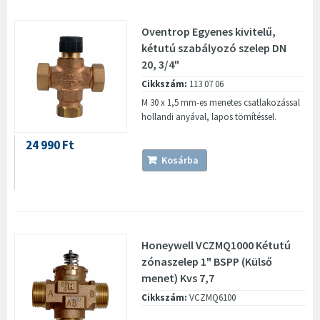
Oventrop Egyenes kivitelű,
kétutú szabályozó szelep DN
20, 3/4"
Cikkszám:
113 07 06
M 30 x 1,5 mm-es menetes csatlakozással
hollandi anyával, lapos tömítéssel.
24 990 Ft
Kosárba
Honeywell VCZMQ1000 Kétutú
zónaszelep 1" BSPP (Külső
menet) Kvs 7,7
Cikkszám:
VCZMQ6100