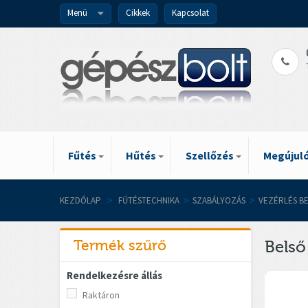
Menü
Cikkek
Kapcsolat
Fűtés
Hűtés
Szellőzés
Megújuló
KEZDŐLAP
>
FŰTÉSTECHNIKA
>
SZABÁLYOZÁS
>
VEZÉRLÉS B
Termék szűrő
Belső
Rendelkezésre állás
Raktáron