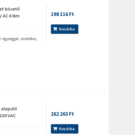
et követő
198 116 Ft
 V AC 6 Nm
Kosárba
i egységgel, vezetékes,
 alapuló
262 263 Ft
 230 VAC
Kosárba