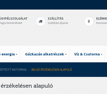
ÜGYFÉLSZOLGÁLAT
SZÁLLÍTÁS
ELÉRH
Tegye fel kérdéseit!
Szállítási díjaink
Keressen
 energia
Gázkazán alkatrészek
Víz & Csatorna
EÉPÍTETT MOTORRAL
>
BELSŐ ÉRZÉKELÉSEN ALAPULÓ
 érzékelésen alapuló