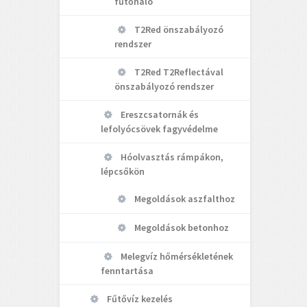
fűtőháló
T2Red önszabályozó
rendszer
T2Red T2Reflectával
önszabályozó rendszer
Ereszcsatornák és
lefolyócsövek fagyvédelme
Hóolvasztás rámpákon,
lépcsőkön
Megoldások aszfalthoz
Megoldások betonhoz
Melegvíz hőmérsékletének
fenntartása
Fűtővíz kezelés