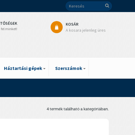
ETŐSÉGEK
KOSÁR
 fel minket!
A kosara jelenleg üres
Háztartási gépek
Szerszámok
4 termék található a kategóriában.