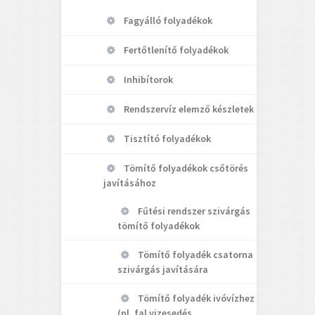
Fagyálló folyadékok
Fertőtlenítő folyadékok
Inhibítorok
Rendszervíz elemző készletek
Tisztító folyadékok
Tömítő folyadékok csőtörés
javításához
Fűtési rendszer szivárgás
tömítő folyadékok
Tömítő folyadék csatorna
szivárgás javítására
Tömítő folyadék ivóvízhez
(pl. fal vizesedés