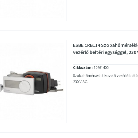
ESBE CRB114 Szobahőmérsékl
vezérlő beltéri egységgel, 230
Cikkszám:
12661400
Szobahőmérséklet követő vezérlő beltér
230 V AC.