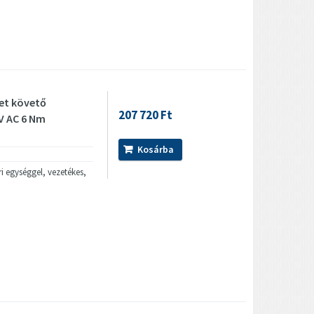
et követő
207 720 Ft
 V AC 6 Nm
Kosárba
i egységgel, vezetékes,