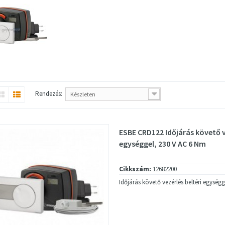
Rendezés:
Készleten
ESBE CRD122 Időjárás követő v
egységgel, 230 V AC 6 Nm
Cikkszám:
12682200
Időjárás követő vezérlés beltéri egységg