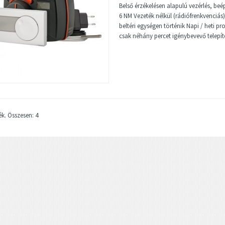
Belső érzékelésen alapulú vezérlés, beé
6 NM Vezeték nélkül (rádiófrenkvenciás)
beltéri egységen történik Napi / heti 
csak néhány percet igénybevevő telepít
ék. Összesen: 4