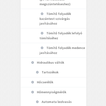
megszüntetéseshez)
Tömítő folyadék
kazántest szivárgás
javításához
Tömítő folyadék lefolyó
tömítéséhez
Tömítő folyadék medence
javításához
Hidraulikus váltók
Tartozékok
Hőcserélők
Hőmennyiségmérők
Automata leolvasás