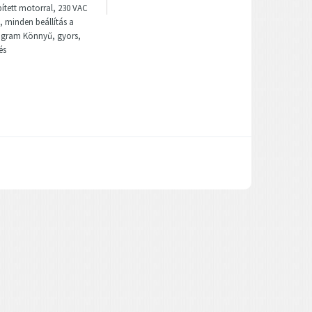
pített motorral, 230 VAC
, minden beállítás a
program Könnyű, gyors,
és