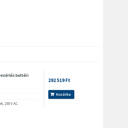
ezérlés beltéri
292 519 Ft
Kosárba
el, 230 V AC.