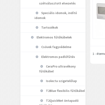
szétválasztott elvezetés
Speciális idomok, indító
idomok
Tartozékok
Elektromos fűtőkábelek
Csövek fagyvédelme
1 - 4 term
Elektromos padlófűtés
CeraPro ultravékony
fűtőkábel
Isolecta szigetelőlap
T2Blue flexibilis fűtőkábel
T2QuickNet öntapadó