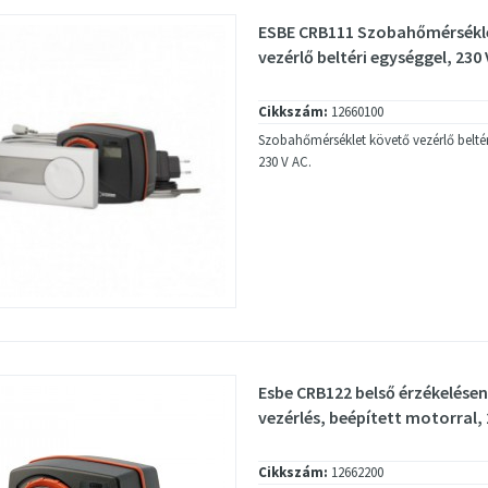
ESBE CRB111 Szobahőmérsékl
vezérlő beltéri egységgel, 230
Cikkszám:
12660100
Szobahőmérséklet követő vezérlő beltér
230 V AC.
Esbe CRB122 belső érzékelésen
vezérlés, beépített motorral,
Cikkszám:
12662200