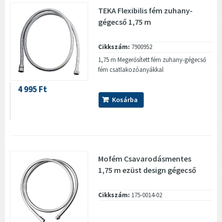
TEKA Flexibilis fém zuhany-
gégecső 1,75 m
Cikkszám:
7900952
1,75 m Megerősített fém zuhany-gégecső
fém csatlakozóanyákkal
4 995 Ft
Kosárba
Mofém Csavarodásmentes
1,75 m ezüst design gégecső
Cikkszám:
175-0014-02