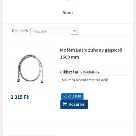
Bronz
Rendezés:
Készleten
Mofém Basic zuhany gégecső
1500 mm
Cikkszám:
275-0041-07
1500 mm Rozsdamentes acél
3 215 Ft
KÉSZLETEN!
Kosárba