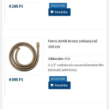
4 295 Ft
KÉSZLETEN!
Kosárba
Ferro Antik bronz zuhanycső
150 cm
Cikkszám:
W34
G 1/2” csatlakozás csavarodásmentes fém
bevonatú antik bronz
4 095 Ft
KÉSZLETEN!
Kosárba