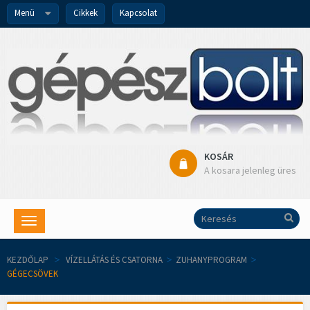
Menü
Cikkek
Kapcsolat
KOSÁR
A kosara jelenleg üres
Toggle
navigation
KEZDŐLAP
>
VÍZELLÁTÁS ÉS CSATORNA
>
ZUHANYPROGRAM
>
GÉGECSÖVEK