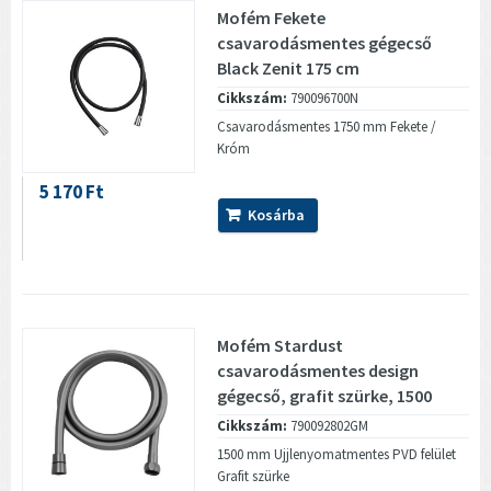
Mofém Fekete
csavarodásmentes gégecső
Black Zenit 175 cm
Cikkszám:
790096700N
Csavarodásmentes 1750 mm Fekete /
Króm
5 170 Ft
Kosárba
Mofém Stardust
csavarodásmentes design
gégecső, grafit szürke, 1500
mm
Cikkszám:
790092802GM
1500 mm Ujjlenyomatmentes PVD felület
Grafit szürke