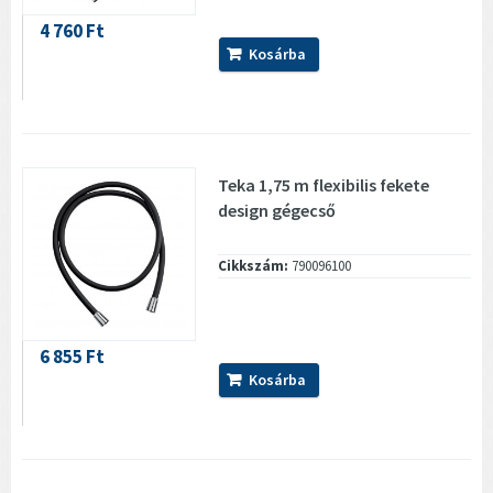
4 760 Ft
Kosárba
Teka 1,75 m flexibilis fekete
design gégecső
Cikkszám:
790096100
6 855 Ft
Kosárba