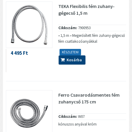
TEKA Flexibilis fém zuhany-
gégecső 1,5 m
Cikkszám:
7900953
• 1,5 m • Megerősített fém zuhany-gégecső
fém csatlakozóanyákkal
4 495 Ft
KÉSZLETEN!
Kosárba
Ferro Csavarodásmentes fém
zuhanycső 175 cm
Cikkszám:
W07
kónuszos anyával króm