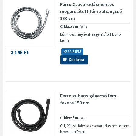
Ferro Csavarodásmentes
megerősített fém zuhanycső
150 cm
Cikkszám:
W47
kónuszos anyával megerősített kivitel
króm
3 195 Ft
KÉSZLETEN!
Kosárba
Ferro zuhany gégecső fém,
fekete 150 cm
Cikkszám:
W33
G 1/2” csatlakozás csavarodásmentes fém
bevonatú fekete