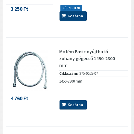
3 250 Ft
KÉSZLETEN!
Kosárba
Mofém Basic nyújtható
zuhany gégecső 1450-2300
mm
Cikkszám:
275-0055-07
1450-2300 mm
4 760 Ft
Kosárba