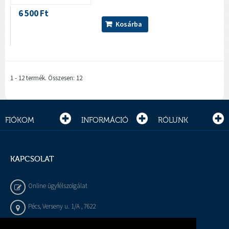
6 500 Ft
Kosárba
1 - 12 termék. Összesen: 12
FIÓKOM
INFORMÁCIÓ
RÓLUNK
KAPCSOLAT
Online ügyfélszolgálat
Pécs, Verseny u. 1/A , 7622
+36 72 / 450 - 540