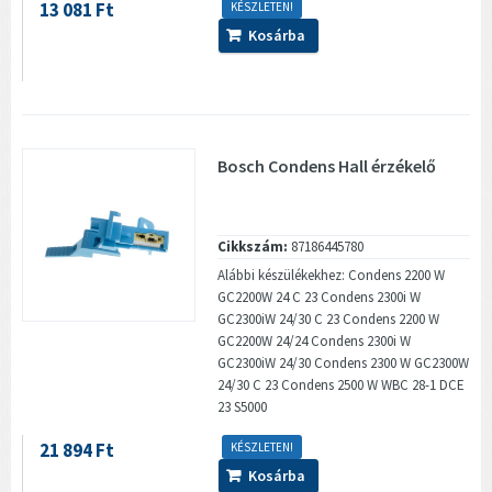
13 081 Ft
KÉSZLETEN!
Kosárba
Bosch Condens Hall érzékelő
Cikkszám:
87186445780
Alábbi készülékekhez: Condens 2200 W
GC2200W 24 C 23 Condens 2300i W
GC2300iW 24/30 C 23 Condens 2200 W
GC2200W 24/24 Condens 2300i W
GC2300iW 24/30 Condens 2300 W GC2300W
24/30 C 23 Condens 2500 W WBC 28-1 DCE
23 S5000
21 894 Ft
KÉSZLETEN!
Kosárba