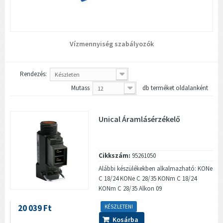
Vízmennyiség szabályozók
Rendezés:
Készleten
Mutass
db terméket oldalanként
12
Unical Áramlásérzékelő
Cikkszám:
95261050
Alábbi készülékekben alkalmazható: KONe
C 18/24 KONe C 28/35 KONm C 18/24
KONm C 28/35 Alkon 09
20 039 Ft
KÉSZLETEN!
Kosárba