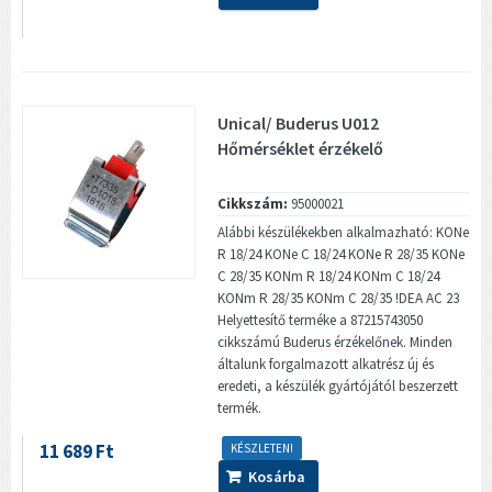
Unical/ Buderus U012
Hőmérséklet érzékelő
Cikkszám:
95000021
Alábbi készülékekben alkalmazható: KONe
R 18/24 KONe C 18/24 KONe R 28/35 KONe
C 28/35 KONm R 18/24 KONm C 18/24
KONm R 28/35 KONm C 28/35 !DEA AC 23
Helyettesítő terméke a 87215743050
cikkszámú Buderus érzékelőnek. Minden
általunk forgalmazott alkatrész új és
eredeti, a készülék gyártójától beszerzett
termék.
11 689 Ft
KÉSZLETEN!
Kosárba