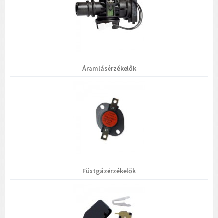
Áramlásérzékelők
Füstgázérzékelők