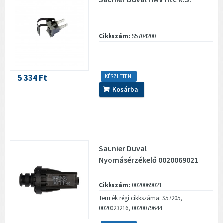
Cikkszám:
S5704200
5 334 Ft
KÉSZLETEN!
Kosárba
Saunier Duval
Nyomásérzékelő 0020069021
Cikkszám:
0020069021
Termék régi cikkszáma: S57205,
0020023216, 0020079644