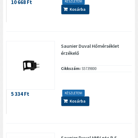
10 668 Ft
KÉSZLETEN!
Kosárba
Saunier Duval Hőmérséklet
érzékelő
Cikkszám:
S5739800
5 334 Ft
KÉSZLETEN!
Kosárba
Saunier Duval HMV ntc R.S.