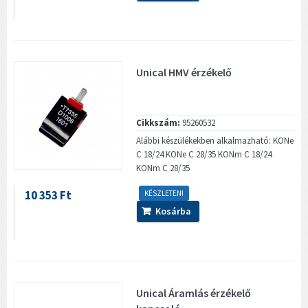
Unical HMV érzékelő
Cikkszám:
95260532
Alábbi készülékekben alkalmazható: KONe
C 18/24 KONe C 28/35 KONm C 18/24
KONm C 28/35
10 353 Ft
KÉSZLETEN!
Kosárba
Unical Áramlás érzékelő