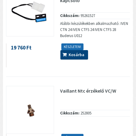
kapcsoló
Cikkszám:
95261527
Alábbi készülékekben alkalmazható: IVEN
CTN 24 IVEN CTFS 24 IVEN CTFS 28
Buderus U012
19 760 Ft
KÉSZLETEN!
Kosárba
Vaillant Ntc érzékelő VC/W
Cikkszám:
252805