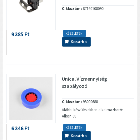
Cikkszám:
87160108090
9 385 Ft
KÉSZLETEN!
Kosárba
Unical Vízmennyiség
szabályozó
Cikkszám:
95000688
Alábbi készülékekben alkalmazható:
Alkon 09
6 346 Ft
KÉSZLETEN!
Kosárba