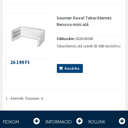
Saunier Duval Takarólemez
Renova mini alá
Cikkszám:
0020106368
Takarólemez alá szerelt SD 60B tárolóhoz
26 149 Ft
Kosárba
1 - 4 termék. Összesen: 4
FIÓKOM
INFORMÁCIÓ
RÓLUNK