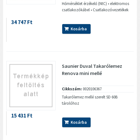
Hőmérséklet érzékelő (NtC) • elektromos
csatlakozókábel • Csatlakozóvezetékek
34 747 Ft
Kosárba
Saunier Duval Takarólemez
Renova mini mellé
Cikkszám:
0020106367
Takarólemez mellé szerelt SD 60B
tárolóhoz
15 431 Ft
Kosárba