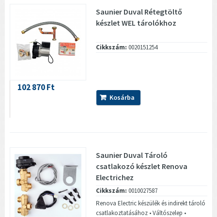
Saunier Duval Rétegtöltő
készlet WEL tárolókhoz
Cikkszám:
0020151254
102 870 Ft
Kosárba
Saunier Duval Tároló
csatlakozó készlet Renova
Electrichez
Cikkszám:
0010027587
Renova Electric készülék és indirekt tároló
csatlakoztatásához • Váltószelep •