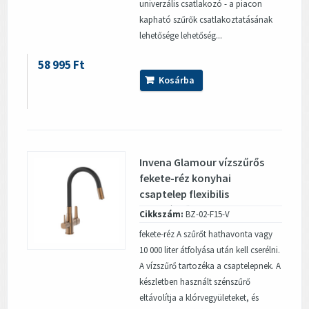
univerzális csatlakozó - a piacon
kapható szűrők csatlakoztatásának
lehetősége lehetőség...
58 995 Ft
Kosárba
Invena Glamour vízszűrős
fekete-réz konyhai
csaptelep flexibilis
kifolyócsővel
Cikkszám:
BZ-02-F15-V
fekete-réz A szűrőt hathavonta vagy
10 000 liter átfolyása után kell cserélni.
A vízszűrő tartozéka a csaptelepnek. A
készletben használt szénszűrő
eltávolítja a klórvegyületeket, és