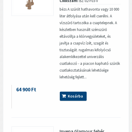
Cikkszám:
BZ-02-F03-V
bézs A szűrőt hathavonta vagy 10 000
liter átfolyása után kell cserélni. A
vízszűrő tartozéka a csaptelepnek. A
készletben használt szénszűrő
eltávolítja a klórvegyületeket, és
javítja a csapvíz ízét, szagát és
tisztaságát. rugalmas kifolyócső
alakemlékezettel univerzális
csatlakozó - a piacon kapható szűrők
csatlakoztatásának lehetősége
lehetőség fejlett...
64 900 Ft
Kosárba
Invena Glamour fehér