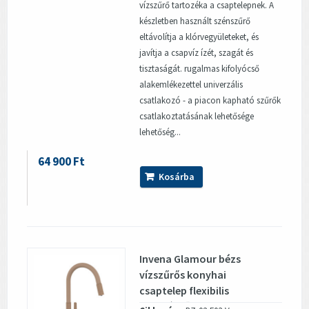
vízszűrő tartozéka a csaptelepnek. A
készletben használt szénszűrő
eltávolítja a klórvegyületeket, és
javítja a csapvíz ízét, szagát és
tisztaságát. rugalmas kifolyócső
alakemlékezettel univerzális
csatlakozó - a piacon kapható szűrők
csatlakoztatásának lehetősége
lehetőség...
64 900 Ft
Kosárba
Invena Glamour bézs
vízszűrős konyhai
csaptelep flexibilis
kifolyócsővel