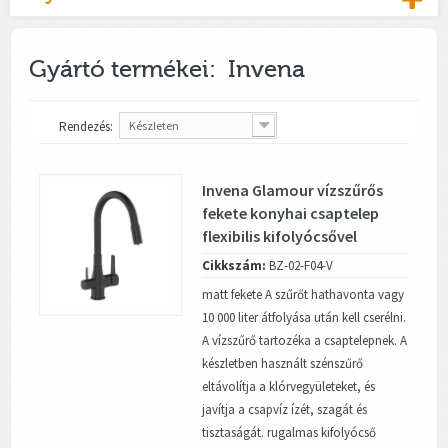
Gyártó termékei: Invena
Rendezés:
Készleten
Invena Glamour vízszűrős
fekete konyhai csaptelep
flexibilis kifolyócsővel
Cikkszám:
BZ-02-F04-V
matt fekete A szűrőt hathavonta vagy
10 000 liter átfolyása után kell cserélni.
A vízszűrő tartozéka a csaptelepnek. A
készletben használt szénszűrő
eltávolítja a klórvegyületeket, és
javítja a csapvíz ízét, szagát és
tisztaságát. rugalmas kifolyócső