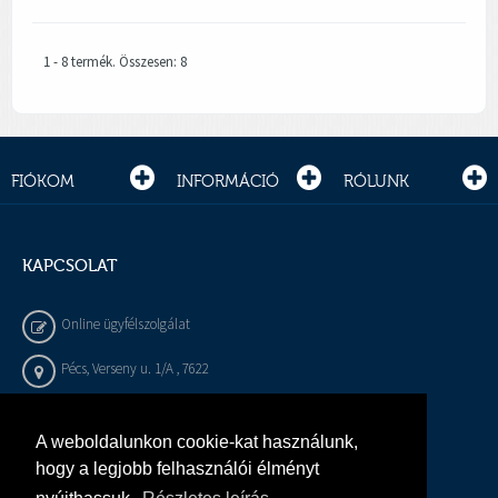
1 - 8 termék. Összesen: 8
FIÓKOM
INFORMÁCIÓ
RÓLUNK
KAPCSOLAT
Online ügyfélszolgálat
Pécs, Verseny u. 1/A , 7622
+36 72 / 450 - 540
A weboldalunkon cookie-kat használunk,
info@gepeszbolt.hu
hogy a legjobb felhasználói élményt