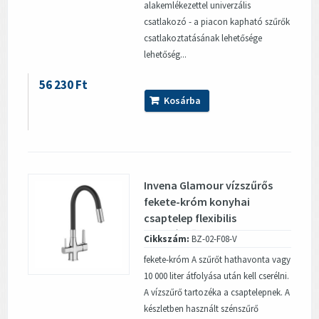
alakemlékezettel univerzális
csatlakozó - a piacon kapható szűrők
csatlakoztatásának lehetősége
lehetőség...
56 230 Ft
Kosárba
Invena Glamour vízszűrős
fekete-króm konyhai
csaptelep flexibilis
kifolyócsővel
Cikkszám:
BZ-02-F08-V
fekete-króm A szűrőt hathavonta vagy
10 000 liter átfolyása után kell cserélni.
A vízszűrő tartozéka a csaptelepnek. A
készletben használt szénszűrő