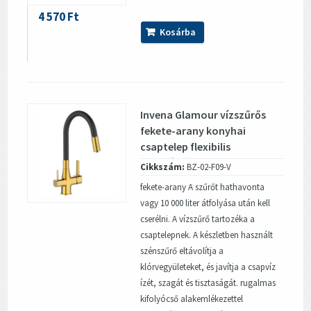
4 570 Ft
Kosárba
Invena Glamour vízszűrős
fekete-arany konyhai
csaptelep flexibilis
kifolyócsővel
Cikkszám:
BZ-02-F09-V
fekete-arany A szűrőt hathavonta
vagy 10 000 liter átfolyása után kell
cserélni. A vízszűrő tartozéka a
csaptelepnek. A készletben használt
szénszűrő eltávolítja a
klórvegyületeket, és javítja a csapvíz
ízét, szagát és tisztaságát. rugalmas
kifolyócső alakemlékezettel