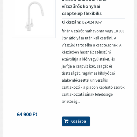
vízszűrős konyhai
csaptelep flexibilis
kifolyócsővel
Cikkszám:
BZ-02-F02-V
fehér A szűrőt hathavonta vagy 10 000
liter átfolyása után kell cserélni. A
vízszűrő tartozéka a csaptelepnek. A
készletben használt szénszűrő
eltávolítja a klórvegyületeket, és
javítja a csapvíz ízét, szagát és
tisztaságát. rugalmas kifolyócső
alakemlékezettel univerzális
csatlakozó - a piacon kapható szűrők
csatlakoztatásának lehetősége
lehetőség...
64 900 Ft
Kosárba