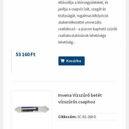
eltávolítja a klórvegyületeket, és
javítja a csapvíz ízét, szagát és
tisztaságát. rugalmas kifolyócső
alakemlékezettel univerzális
csatlakozó - a piacon kapható szűrők
csatlakoztatásának lehetősége
lehetőség...
53 160 Ft
Kosárba
Invena Vízszűrő betét
vízszűrős csaphoz
Cikkszám:
SC-B1-268-D