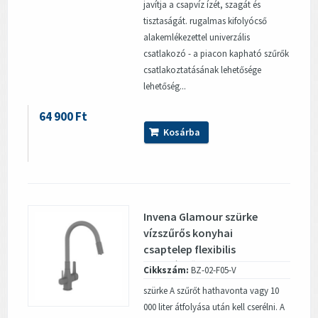
javítja a csapvíz ízét, szagát és
tisztaságát. rugalmas kifolyócső
alakemlékezettel univerzális
csatlakozó - a piacon kapható szűrők
csatlakoztatásának lehetősége
lehetőség...
64 900 Ft
Kosárba
Invena Glamour szürke
vízszűrős konyhai
csaptelep flexibilis
kifolyócsővel
Cikkszám:
BZ-02-F05-V
szürke A szűrőt hathavonta vagy 10
000 liter átfolyása után kell cserélni. A